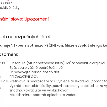
GHS07 -
áždivé látky
nální slovo: Upozornění
sah nebezpečných látek
ahuje 1,2-benzisothiazol-3(2H)-on. Může vyvolat alergicko
zornění:
208
Obsahuje (viz nebezpečné látky). Může vyvolat alergickou 
Způsobuje vážné podráždění očí.
Uchovávejte mimo dosah dětí.
5
PŘI ZASAŽENÍ OČÍ:
7+P313
Přetrvává-li podráždění očí: Vyhledejte lékařskou pomoc/o
Vyjměte kontaktní čočky, jsou-li nasazeny a pokud je lze 
8
snadno. Pokračujte ve vyplachování.
Několik minut opatrně oplachujte vodou.