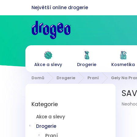
Přejít
na
obsah
Akce a slevy
Drogerie
Kosmetika
Domů
Drogerie
Praní
Gely Na Pra
P
SAVO
o
Přeskočit
s
Průmě
Kategorie
kategorie
Neoho
t
hodnoc
r
produk
Akce a slevy
a
je
n
Drogerie
0,0
z
n
Praní