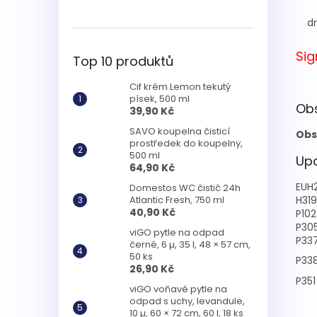
dr
Sig
Top 10 produktů
Cif krém Lemon tekutý
písek, 500 ml
Ob
39,90 Kč
SAVO koupelna čisticí
Obs
prostředek do koupelny,
500 ml
Upo
64,90 Kč
EUH
Domestos WC čistič 24h
Atlantic Fresh, 750 ml
H319
40,90 Kč
P102
P30
viGO pytle na odpad
P33
černé, 6 µ, 35 l, 48 × 57 cm,
50 ks
P33
26,90 Kč
P351
viGO voňavé pytle na
odpad s uchy, levandule,
10 µ, 60 × 72 cm, 60 l, 18 ks