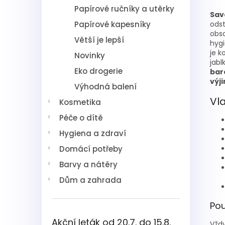
Papírové ručníky a utěrky
Sav
Papírové kapesníky
odst
obs
Větší je lepší
hygi
je k
Novinky
jabl
Eko drogerie
bar
výj
Výhodná balení
Vl
Kosmetika
Péče o dítě
Hygiena a zdraví
Domácí potřeby
Barvy a nátěry
Dům a zahrada
Pou
Akční leták od 20.7. do 15.8.
Vždy