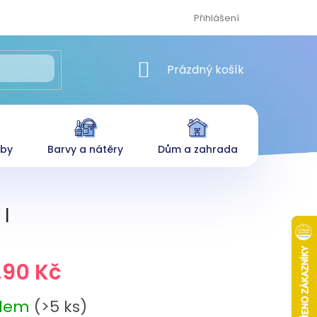
Přihlášení
NÁKUPNÍ KOŠÍK
Prázdný košík
eby
Barvy a nátěry
Dům a zahrada
 l
,90 Kč
adem
(>5 ks)