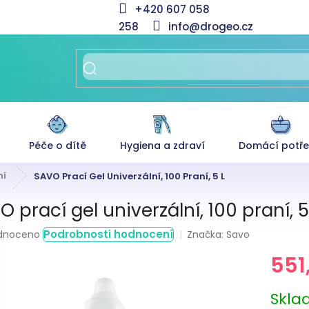
+420 607 058
258
info@drogeo.cz
Péče o dítě
Hygiena a zdraví
Domácí potř
ní
SAVO Prací Gel Univerzální, 100 Praní, 5 L
 prací gel univerzální, 100 praní, 5
rné
Podrobnosti hodnocení
Značka:
Savo
dnoceno
ení
551
tu
Měrná
Skl
cena: