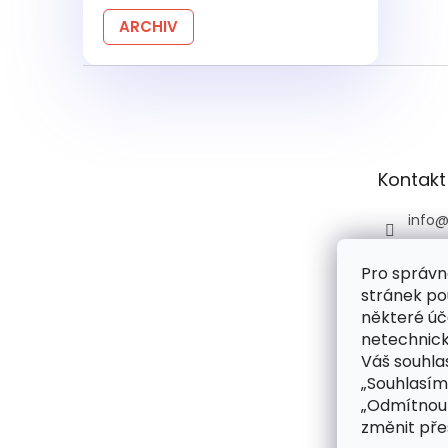
ARCHIV
Z
á
p
a
t
Kontakt
í
info
+420 
Pro správn
+420 
stránek po
praco
6:00)
některé úč
netechnick
drog
Váš souhlas
droge
„Souhlasím
rie
„Odmítnout
změnit pře