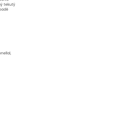
ný tekutý
ípadě
nellal,