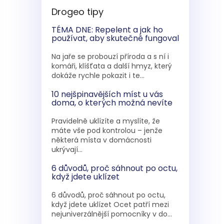
Drogeo tipy
TÉMA DNE: Repelent a jak ho
používat, aby skutečně fungoval
Na jaře se probouzí příroda a s ní i
komáři, klíšťata a další hmyz, který
dokáže rychle pokazit i te...
10 nejšpinavějších míst u vás
doma, o kterých možná nevíte
Pravidelně uklízíte a myslíte, že
máte vše pod kontrolou – jenže
některá místa v domácnosti
ukrývají...
6 důvodů, proč sáhnout po octu,
když jdete uklízet
6 důvodů, proč sáhnout po octu,
když jdete uklízet Ocet patří mezi
nejuniverzálnější pomocníky v do...