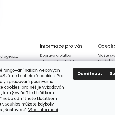
Informace pro vás
Odebíra
Doprava a platba
Vložte s
@
drogeo.cz
nových p
Obchodní podmínky
607 058 258
Kontakty
é fungování našich webových
607 058 258 (v
E-mail
Odmítnout
S
Hodnocení obchodu
užíváme technické cookies. Pro
vní dny 08:00-1
ely zpracování používáme
é cookies, pro něž je vyžadován
Vložení
eocz
podmín
, který vyjádříte tlačítkem
o_online_droge
“ nebo odmítnete tlačítkem
“. Souhlas můžete kdykoliv
PŘIH
s „Nastavení“.
Více informací