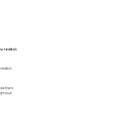
u reakci.
reakci.
šetření.
vyjmout