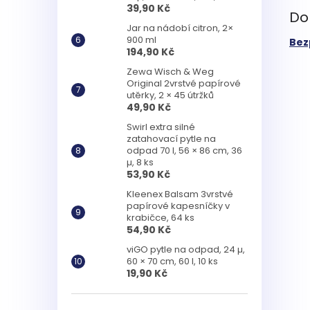
39,90 Kč
Do
Jar na nádobí citron, 2×
900 ml
Bez
194,90 Kč
Zewa Wisch & Weg
Original 2vrstvé papírové
utěrky, 2 × 45 útržků
49,90 Kč
Swirl extra silné
zatahovací pytle na
odpad 70 l, 56 × 86 cm, 36
µ, 8 ks
53,90 Kč
Kleenex Balsam 3vrstvé
papírové kapesníčky v
krabičce, 64 ks
54,90 Kč
viGO pytle na odpad, 24 µ,
60 × 70 cm, 60 l, 10 ks
19,90 Kč