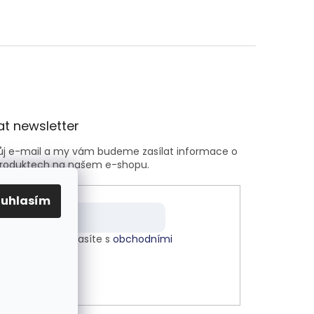
t newsletter
vůj e-mail a my vám budeme zasílat informace o
roduktech na našem e-shopu.
ouhlasím
m e-mailu souhlasíte s
obchodními
kami
.
LÁSIT SE