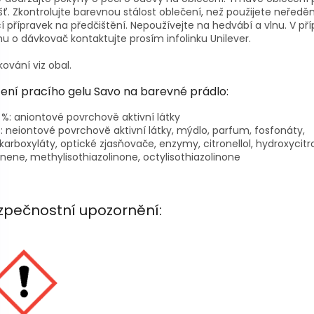
šť. Zkontrolujte barevnou stálost oblečení, než použijete neředě
í přípravek na předčištění. Nepoužívejte na hedvábí a vlnu. V př
u o dávkovač kontaktujte prosím infolinku Unilever.
ování viz obal.
žení pracího gelu Savo na barevné prádlo:
 %: aniontové povrchově aktivní látky
: neiontové povrchově aktivní látky, mýdlo, parfum, fosfonáty,
karboxyláty, optické zjasňovače, enzymy, citronellol, hydroxycitro
nene, methylisothiazolinone, octylisothiazolinone
zpečnostní upozornění: