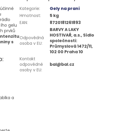
 účinné
Kategorie
:
Gely na praní
u
Hmotnost
:
5 kg
rádlo
EAN
:
8720181261893
cího gelu
BARVY A LAKY
ch prvků
HOSTIVAŘ, a.s., Sídlo
intenzitu
Odpovědná
společnosti:
niny s
osoba v EU
:
Průmyslová 1472/11,
102 00 Praha 10
o:
Kontakt
odpovědné
bal@bal.cz
osoby v EU
:
ablka a
perte