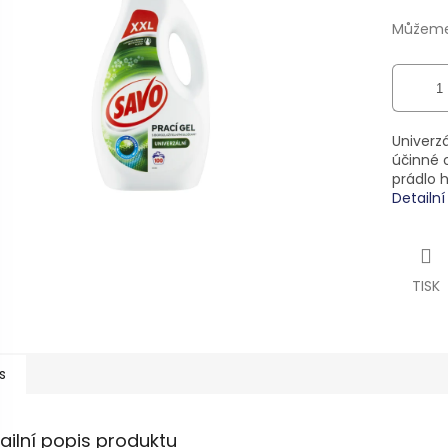
ek.
Můžeme 
Univerzá
účinné 
prádlo h
Detailn
TISK
s
ailní popis produktu