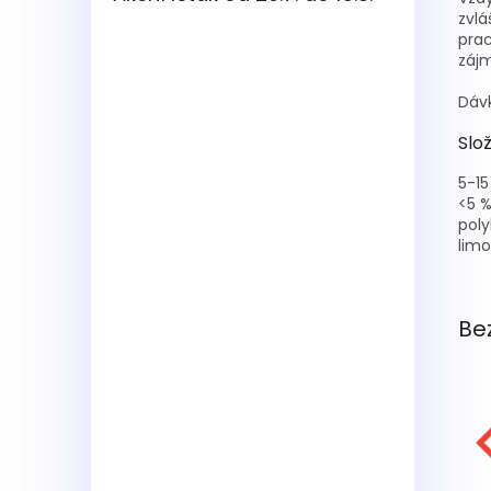
zvlá
prac
zájm
Dávk
Slo
5-15
<5 %
poly
limo
Be