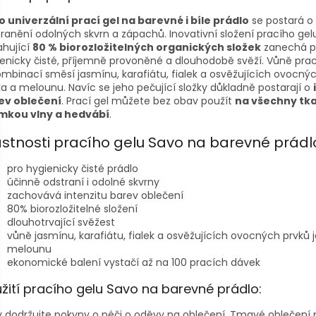
o univerzální prací gel na barevné i bíle prádlo
se postará o
ranění odolných skvrn a zápachů. Inovativní složení pracího gel
ahující
80 % biorozložitelných organických složek
zanechá p
enicky čisté, příjemně provoněné a dlouhodobě svěží. Vůně pra
ombinací směsí jasmínu, karafiátu, fialek a osvěžujících ovocný
ka a melounu. Navíc se jeho pečující složky důkladně postarají o
ev oblečení
. Prací gel můžete bez obav použít
na všechny tka
imkou vlny a hedvábí
.
astnosti pracího gelu Savo na barevné prádl
pro hygienicky čisté prádlo
účinně odstraní i odolné skvrny
zachovává intenzitu barev oblečení
80% biorozložitelné složení
dlouhotrvající svěžest
vůně jasmínu, karafiátu, fialek a osvěžujících ovocných prvků j
melounu
ekonomické balení vystačí až na 100 pracích dávek
žití pracího gelu Savo na barevné prádlo:
 dodržujte pokyny o péči o oděvy na oblečení. Tmavé oblečení 