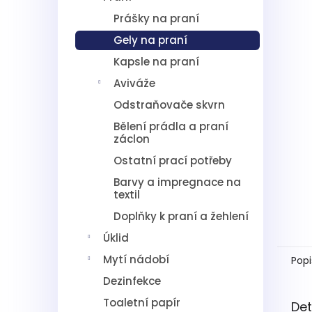
5
í
hvězdič
Prášky na praní
p
a
Gely na praní
n
Kapsle na praní
e
l
Aviváže
Odstraňovače skvrn
Bělení prádla a praní
záclon
Ostatní prací potřeby
Barvy a impregnace na
textil
Doplňky k praní a žehlení
Úklid
Mytí nádobí
Popi
Dezinfekce
Toaletní papír
Det