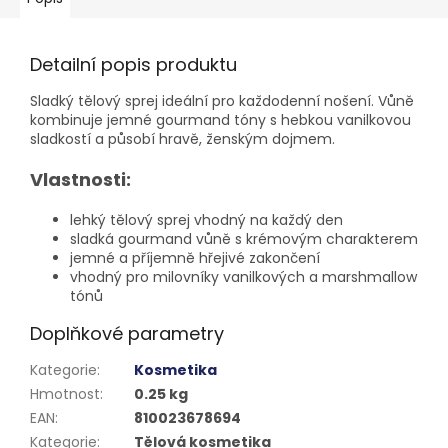
Detailní popis produktu
Sladký tělový sprej ideální pro každodenní nošení. Vůně
kombinuje jemné gourmand tóny s hebkou vanilkovou
sladkostí a působí hravě, ženským dojmem.
Vlastnosti:
lehký tělový sprej vhodný na každý den
sladká gourmand vůně s krémovým charakterem
jemné a příjemně hřejivé zakončení
vhodný pro milovníky vanilkových a marshmallow
tónů
Doplňkové parametry
Kategorie
:
Kosmetika
Hmotnost
:
0.25 kg
EAN
:
810023678694
Kategorie
:
Tělová kosmetika