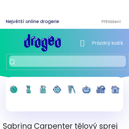
Přejít
na
obsah
Přihlášení
NÁKUPNÍ KOŠÍK
Prázdný košík
Sabrina Carpenter tělový sprej