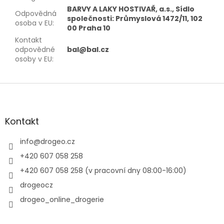
BARVY A LAKY HOSTIVAŘ, a.s., Sídlo
Odpovědná
společnosti: Průmyslová 1472/11, 102
osoba v EU
:
00 Praha 10
Kontakt
odpovědné
bal@bal.cz
osoby v EU
:
Z
á
p
a
Kontakt
t
í
info
@
drogeo.cz
+420 607 058 258
+420 607 058 258 (v pracovní dny 08:00-16:00)
drogeocz
drogeo_online_drogerie