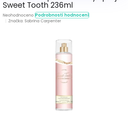
Sweet Tooth 236ml
Průměrné
Podrobnosti hodnocení
Neohodnoceno
hodnocení
Značka:
Sabrina Carpenter
produktu
je
0,0
z
5
hvězdiček.