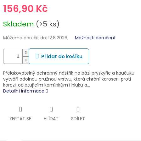
156,90 Kč
Měrná
Skladem
(>5 ks)
cena:
Můžeme doručit do:
12.8.2026
Možnosti doručení
Přidat do košíku
Přelakovatelný ochranný nástřik na bázi pryskyřic a kaučuku
vytváří odolnou pružnou vrstvu, která chrání karoserii proti
korozi, odletujícím kamínkům i hluku a…
Detailní informace
ZEPTAT SE
HLÍDAT
SDÍLET