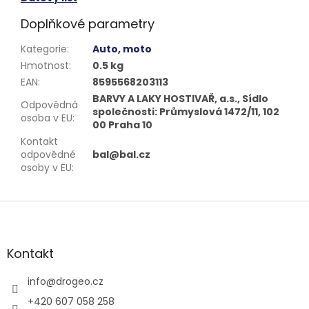
Doplňkové parametry
Kategorie
:
Auto, moto
Hmotnost
:
0.5 kg
EAN
:
8595568203113
BARVY A LAKY HOSTIVAŘ, a.s., Sídlo
Odpovědná
společnosti: Průmyslová 1472/11, 102
osoba v EU
:
00 Praha 10
Kontakt
odpovědné
bal@bal.cz
osoby v EU
:
Z
á
p
a
Kontakt
t
í
info
@
drogeo.cz
+420 607 058 258