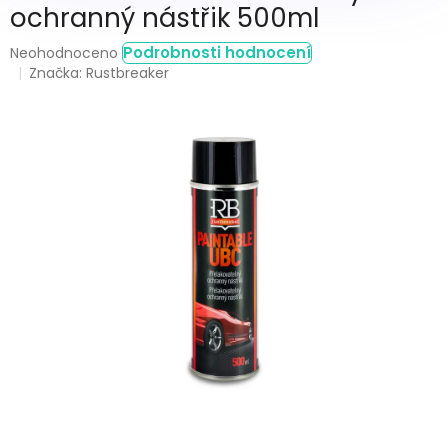
ochranný nástřik 500ml
Průměrné
Podrobnosti hodnocení
Neohodnoceno
hodnocení
Značka:
Rustbreaker
produktu
je
0,0
z
5
hvězdiček.