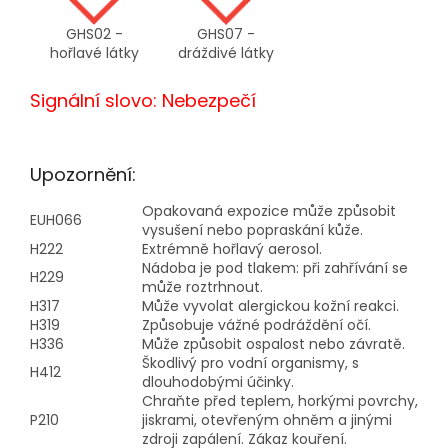
GHS02 -
GHS07 -
hořlavé látky
dráždivé látky
Signální slovo: Nebezpečí
Upozornění:
Opakovaná expozice může způsobit
EUH066
vysušení nebo popraskání kůže.
H222
Extrémně hořlavý aerosol.
Nádoba je pod tlakem: při zahřívání se
H229
může roztrhnout.
H317
Může vyvolat alergickou kožní reakci.
H319
Způsobuje vážné podráždění očí.
H336
Může způsobit ospalost nebo závratě.
Škodlivý pro vodní organismy, s
H412
dlouhodobými účinky.
Chraňte před teplem, horkými povrchy,
P210
jiskrami, otevřeným ohněm a jinými
zdroji zapálení. Zákaz kouření.