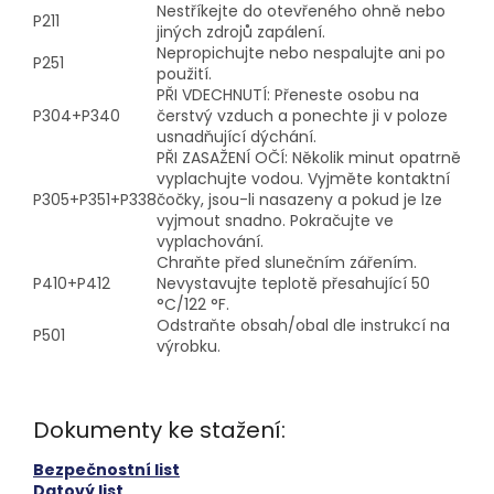
Nestříkejte do otevřeného ohně nebo
P211
jiných zdrojů zapálení.
Nepropichujte nebo nespalujte ani po
P251
použití.
PŘI VDECHNUTÍ: Přeneste osobu na
P304+P340
čerstvý vzduch a ponechte ji v poloze
usnadňující dýchání.
PŘI ZASAŽENÍ OČÍ: Několik minut opatrně
vyplachujte vodou. Vyjměte kontaktní
P305+P351+P338
čočky, jsou-li nasazeny a pokud je lze
vyjmout snadno. Pokračujte ve
vyplachování.
Chraňte před slunečním zářením.
P410+P412
Nevystavujte teplotě přesahující 50
°C/122 °F.
Odstraňte obsah/obal dle instrukcí na
P501
výrobku.
Dokumenty ke stažení:
Bezpečnostní list
Datový list