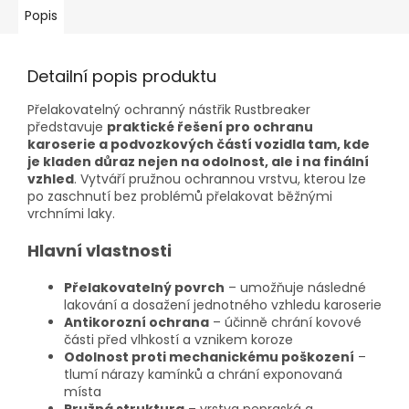
Popis
Detailní popis produktu
Přelakovatelný ochranný nástřik Rustbreaker
představuje
praktické řešení pro ochranu
karoserie a podvozkových částí vozidla tam, kde
je kladen důraz nejen na odolnost, ale i na finální
vzhled
. Vytváří pružnou ochrannou vrstvu, kterou lze
po zaschnutí bez problémů přelakovat běžnými
vrchními laky.
Hlavní vlastnosti
Přelakovatelný povrch
– umožňuje následné
lakování a dosažení jednotného vzhledu karoserie
Antikorozní ochrana
– účinně chrání kovové
části před vlhkostí a vznikem koroze
Odolnost proti mechanickému poškození
–
tlumí nárazy kamínků a chrání exponovaná
místa
Pružná struktura
– vrstva nepraská a