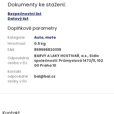
Dokumenty ke stažení:
Bezpečnostní list
Datový list
Doplňkové parametry
Kategorie
:
Auto, moto
Hmotnost
:
0.5 kg
EAN
:
8595568201119
BARVY A LAKY HOSTIVAŘ, a.s., Sídlo
Odpovědná
společnosti: Průmyslová 1472/11, 102
osoba v EU
:
00 Praha 10
Kontakt
odpovědné
bal@bal.cz
osoby v EU
:
Z
á
p
a
Kontakt