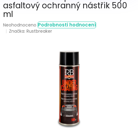
asfaltový ochranný nástřik 500
ml
Průměrné
Podrobnosti hodnocení
Neohodnoceno
hodnocení
Značka:
Rustbreaker
produktu
je
0,0
z
5
hvězdiček.