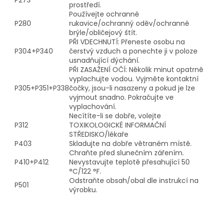
prostředí.
Používejte ochranné
P280
rukavice/ochranný oděv/ochranné
brýle/obličejový štít.
PŘI VDECHNUTÍ: Přeneste osobu na
P304+P340
čerstvý vzduch a ponechte ji v poloze
usnadňující dýchání.
PŘI ZASAŽENÍ OČÍ: Několik minut opatrně
vyplachujte vodou. Vyjměte kontaktní
P305+P351+P338
čočky, jsou-li nasazeny a pokud je lze
vyjmout snadno. Pokračujte ve
vyplachování.
Necítíte-li se dobře, volejte
P312
TOXIKOLOGICKÉ INFORMAČNÍ
STŘEDISKO/lékaře
P403
Skladujte na dobře větraném místě.
Chraňte před slunečním zářením.
P410+P412
Nevystavujte teplotě přesahující 50
°C/122 °F.
Odstraňte obsah/obal dle instrukcí na
P501
výrobku.