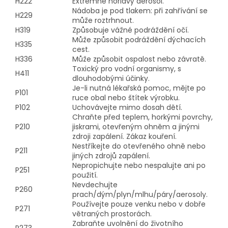
H222
Extrémně hořlavý aerosol.
Nádoba je pod tlakem: při zahřívání se
H229
může roztrhnout.
H319
Způsobuje vážné podráždění očí.
Může způsobit podráždění dýchacích
H335
cest.
H336
Může způsobit ospalost nebo závratě.
Toxický pro vodní organismy, s
H411
dlouhodobými účinky.
Je-li nutná lékařská pomoc, mějte po
P101
ruce obal nebo štítek výrobku.
P102
Uchovávejte mimo dosah dětí.
Chraňte před teplem, horkými povrchy,
P210
jiskrami, otevřeným ohněm a jinými
zdroji zapálení. Zákaz kouření.
Nestříkejte do otevřeného ohně nebo
P211
jiných zdrojů zapálení.
Nepropichujte nebo nespalujte ani po
P251
použití.
Nevdechujte
P260
prach/dým/plyn/mlhu/páry/aerosoly.
Používejte pouze venku nebo v dobře
P271
větraných prostorách.
Zabraňte uvolnění do životního
P273