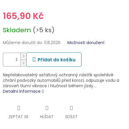
165,90 Kč
Měrná
Skladem
(>5 ks)
cena:
Můžeme doručit do:
11.8.2026
Možnosti doručení
Přidat do košíku
Nepřelakovatelný asfaltový ochranný nástřik spolehlivě
chrání podvozky automobilů před korozí, odpuzuje vodu a
zároveň tlumí vibrace i hlučnost během jízdy.…
Detailní informace
ZEPTAT SE
HLÍDAT
SDÍLET