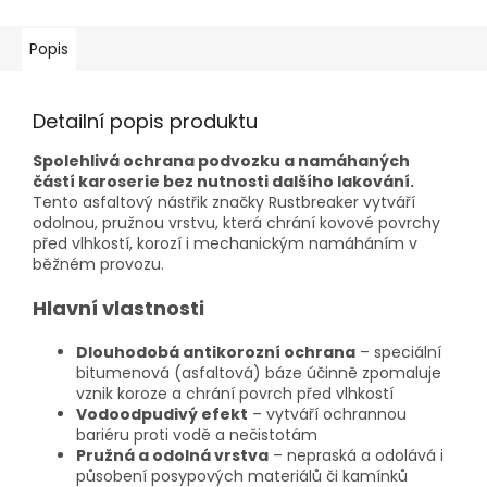
Popis
Detailní popis produktu
Spolehlivá ochrana podvozku a namáhaných
částí karoserie bez nutnosti dalšího lakování.
Tento asfaltový nástřik značky Rustbreaker vytváří
odolnou, pružnou vrstvu, která chrání kovové povrchy
před vlhkostí, korozí i mechanickým namáháním v
běžném provozu.
Hlavní vlastnosti
Dlouhodobá antikorozní ochrana
– speciální
bitumenová (asfaltová) báze účinně zpomaluje
vznik koroze a chrání povrch před vlhkostí
Vodoodpudivý efekt
– vytváří ochrannou
bariéru proti vodě a nečistotám
Pružná a odolná vrstva
– nepraská a odolává i
působení posypových materiálů či kamínků