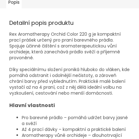
Popis
Detailní popis produktu
Rex Aromatherapy Orchid Color 220 g je kompaktní
prací prášek určený pro praní barevného prádla.
Spojuje účinné čištění s aromaterapeutickou vůní
orchideje, která zanechává prádlo svěží a příjemně
provoněné.
Díky speciálnímu složení proniká hluboko do vláken, kde
pomáhá odstranit i odolnější nečistoty, a zároveň
chrání barvy před vyblednutím. Praktické malé balení
vystačí až na 4 praní, což z něj dělá ideální volbu na
vyzkoušení, cestování nebo menší domácnosti.
Hlavní vlastnosti
Pro barevné prádlo – pomáhá udržet barvy jasné
a svěží
Až 4 prací dávky – kompaktní a praktické balení
Aromatherapy vůně orchideje – dlouhotrvající