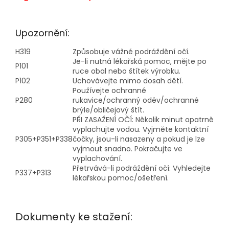
Upozornění:
H319
Způsobuje vážné podráždění očí.
Je-li nutná lékařská pomoc, mějte po
P101
ruce obal nebo štítek výrobku.
P102
Uchovávejte mimo dosah dětí.
Používejte ochranné
P280
rukavice/ochranný oděv/ochranné
brýle/obličejový štít.
PŘI ZASAŽENÍ OČÍ: Několik minut opatrně
vyplachujte vodou. Vyjměte kontaktní
P305+P351+P338
čočky, jsou-li nasazeny a pokud je lze
vyjmout snadno. Pokračujte ve
vyplachování.
Přetrvává-li podráždění očí: Vyhledejte
P337+P313
lékařskou pomoc/ošetření.
Dokumenty ke stažení: