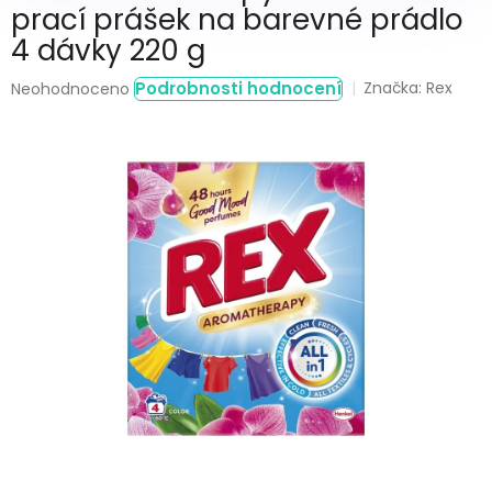
prací prášek na barevné prádlo
4 dávky 220 g
Průměrné
Podrobnosti hodnocení
Značka:
Rex
Neohodnoceno
hodnocení
produktu
je
0,0
z
5
hvězdiček.