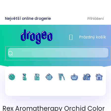
Přejít
na
obsah
Přihlášení
NÁKUPNÍ KOŠÍK
Prázdný košík
Rex Aromatherapy Orchid Color