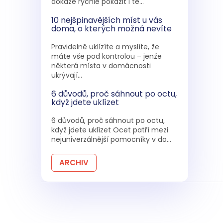
dokáže rychle pokazit i te...
10 nejšpinavějších míst u vás
doma, o kterých možná nevíte
Pravidelně uklízíte a myslíte, že
máte vše pod kontrolou – jenže
některá místa v domácnosti
ukrývají...
6 důvodů, proč sáhnout po octu,
když jdete uklízet
6 důvodů, proč sáhnout po octu,
když jdete uklízet Ocet patří mezi
nejuniverzálnější pomocníky v do...
ARCHIV
Z
á
p
a