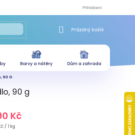
Přihlášení
NÁKUPNÍ KOŠÍK
Prázdný košík
eby
Barvy a nátěry
Dům a zahrada
, 90 G
lo, 90 g
90 Kč
č / 1 kg