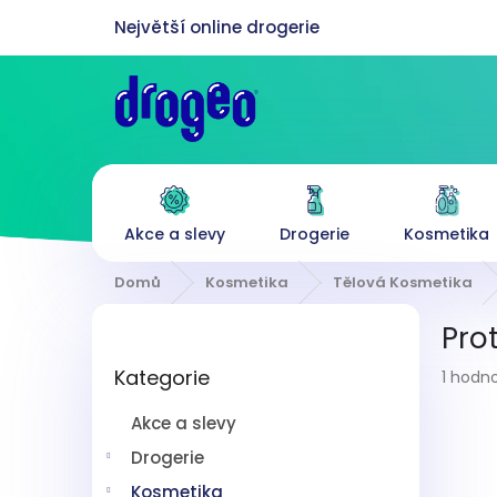
Přejít
na
obsah
Akce a slevy
Drogerie
Kosmetika
Domů
Kosmetika
Tělová Kosmetika
P
Pro
o
Přeskočit
s
Průmě
Kategorie
kategorie
1 hodn
t
hodnoc
r
produk
Akce a slevy
a
je
n
Drogerie
5,0
z
n
Kosmetika