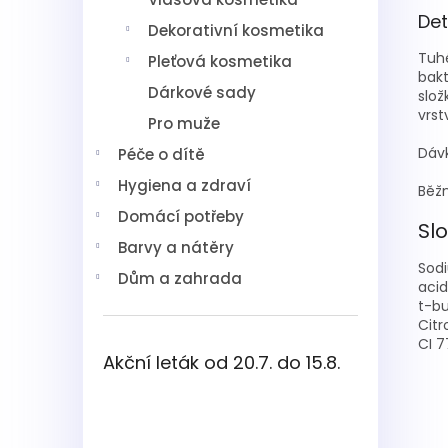
Det
Dekorativní kosmetika
Tuhé
Pleťová kosmetika
bakt
Dárkové sady
slož
vrst
Pro muže
Dáv
Péče o dítě
Hygiena a zdraví
Běžn
Domácí potřeby
Sl
Barvy a nátěry
Sodi
Dům a zahrada
acid
t-bu
Citr
CI 7
Akční leták od 20.7. do 15.8.