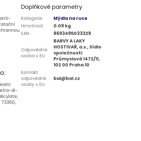
Doplňkové parametry
anti-
Kategorie
:
Mýdla na ruce
ratační
Hmotnost
:
0.09 kg
ochrannou
EAN
:
8693495033329
BARVY A LAKY
HOSTIVAŘ, a.s., Sídlo
Odpovědná
společnosti:
osoba v EU
:
Průmyslová 1472/11,
102 00 Praha 10
o:
Kontakt
odpovědné
bal@bal.cz
earic
osoby v EU
:
tetra-di-
icylate,
I 73360,