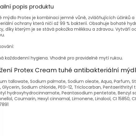
ailní popis produktu
 mýdlo Protex je kombinaci jemné vůně, zvláčňujících účinků a 
eriální ochrany která ničí až 99 % bakterií. Obsahuje bohaté hyd
ky, díky kterým je se stává pokožka měkkou a zdravou. Vytváří 
vu.
kování:
á každodenní hygiena. Vhodné pro pravidelné mytí rukou.
ožení Protex Cream tuhé antibakteriální mýdl
um tallowate, Sodium palmate, Sodium oleate, Aqua, Parfum, St
, Glycerin, Sodium chloride, PEG-12, Triclocarban, Pentaerithrityl 
tyl hydroxyhydrocinnamate, Peantasodium pentetate, Benzyl sal
onellol, Coumarin, Hexyl cinnamal, Limonene, Linalool, CI 15850, C
7891