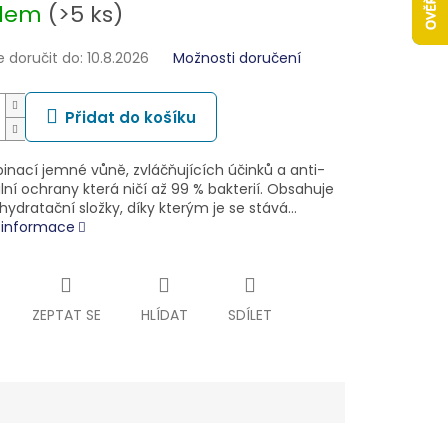
adem
(>5 ks)
doručit do:
10.8.2026
Možnosti doručení
Přidat do košíku
inací jemné vůně, zvláčňujících účinků a anti-
lní ochrany která ničí až 99 % bakterií. Obsahuje
ydratační složky, díky kterým je se stává…
í informace
ZEPTAT SE
HLÍDAT
SDÍLET