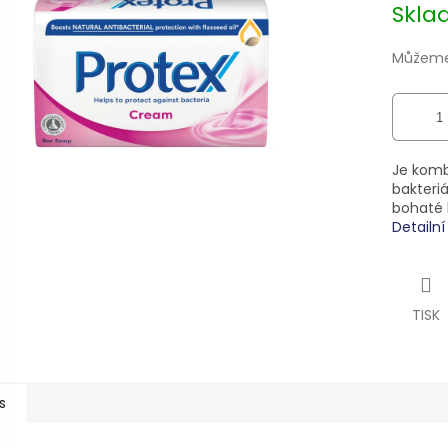
Skl
ek.
Můžeme 
Je komb
bakteriá
bohaté h
Detailn
TISK
s