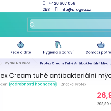
+420 607 058
258
info@drogeo.cz
Péče o dítě
Hygiena a zdraví
Domácí potř
Mýdla Na Ruce
Protex Cream Tuhé Antibakteriální Mýdlo
tex Cream tuhé antibakteriální mýd
rné
Podrobnosti hodnocení
Značka:
Protex
ocení
ení
26,
tu
Měrná
298,89 K
cena: