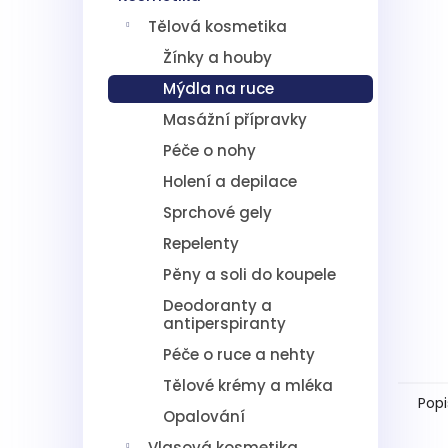
5
í
hvězdič
Tělová kosmetika
p
a
Žínky a houby
n
Mýdla na ruce
e
l
Masážní přípravky
Péče o nohy
Holení a depilace
Sprchové gely
Repelenty
Pěny a soli do koupele
Deodoranty a
antiperspiranty
Péče o ruce a nehty
Tělové krémy a mléka
Popi
Opalování
Vlasová kosmetika