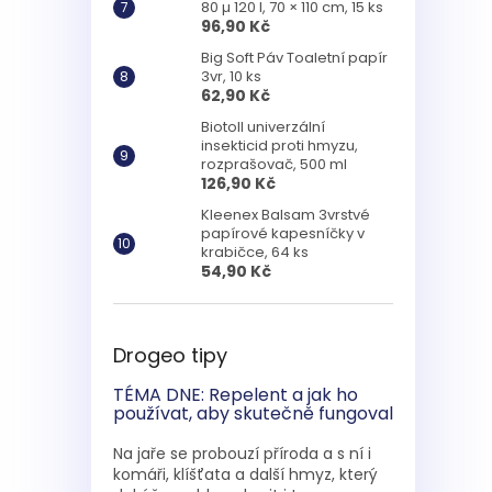
80 µ 120 l, 70 × 110 cm, 15 ks
96,90 Kč
Big Soft Páv Toaletní papír
3vr, 10 ks
62,90 Kč
Biotoll univerzální
insekticid proti hmyzu,
rozprašovač, 500 ml
126,90 Kč
Kleenex Balsam 3vrstvé
papírové kapesníčky v
krabičce, 64 ks
54,90 Kč
Drogeo tipy
TÉMA DNE: Repelent a jak ho
používat, aby skutečně fungoval
Na jaře se probouzí příroda a s ní i
komáři, klíšťata a další hmyz, který