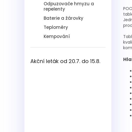
Odpuzovače hmyzu a
POOL
repelenty
tab
Baterie a žárovky
Jedn
prod
Teploměry
Kempování
Tabl
kval
komp
Hla
Akční leták od 20.7. do 15.8.