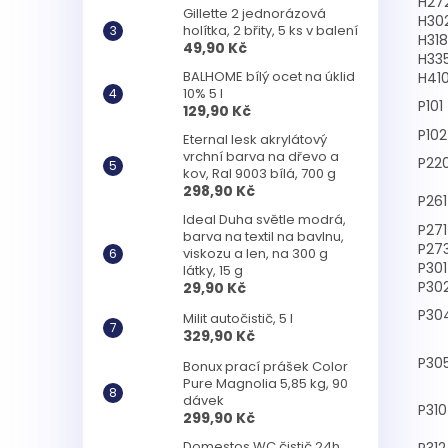
H27
Gillette 2 jednorázová
H30
holítka, 2 břity, 5 ks v balení
H318
49,90 Kč
H33
BALHOME bílý ocet na úklid
H41
10% 5 l
P101
129,90 Kč
P102
Eternal lesk akrylátový
vrchní barva na dřevo a
P22
kov, Ral 9003 bílá, 700 g
298,90 Kč
P261
Ideal Duha světle modrá,
P271
barva na textil na bavlnu,
P27
viskozu a len, na 300 g
P30
látky, 15 g
P30
29,90 Kč
P30
Milit autočistič, 5 l
329,90 Kč
P30
Bonux prací prášek Color
Pure Magnolia 5,85 kg, 90
dávek
P310
299,90 Kč
Domestos WC čistič 24h
P312