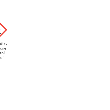
látky
čné
tní
dí