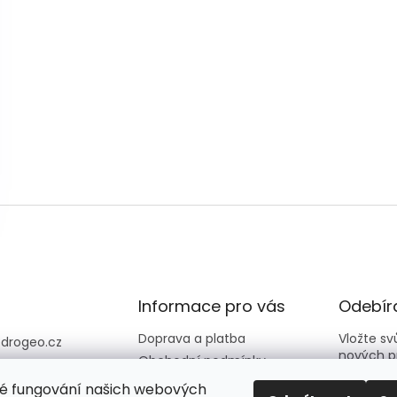
Informace pro vás
Odebíra
Doprava a platba
Vložte s
@
drogeo.cz
nových p
Obchodní podmínky
607 058 258
Kontakty
é fungování našich webových
607 058 258 (v
E-mail