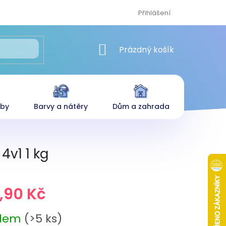
Přihlášení
NÁKUPNÍ KOŠÍK
Prázdný košík
eby
Barvy a nátěry
Dům a zahrada
v1 1 kg
,90 Kč
adem
(>5 ks)