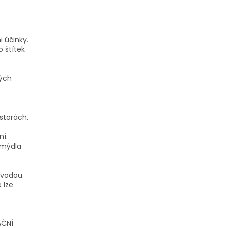
 účinky.
 štítek
vých
storách.
ní.
 mýdla
 vodou.
 lze
AČNÍ