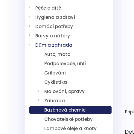
5
í
hvězdič
Péče o dítě
p
a
Hygiena a zdraví
n
Domácí potřeby
e
l
Barvy a nátěry
Dům a zahrada
Auto, moto
Podpalovače, uhlí
Grilování
Cyklistika
Malování, opravy
Zahrada
Bazénová chemie
Popi
Chovatelské potřeby
Lampové oleje a knoty
Det