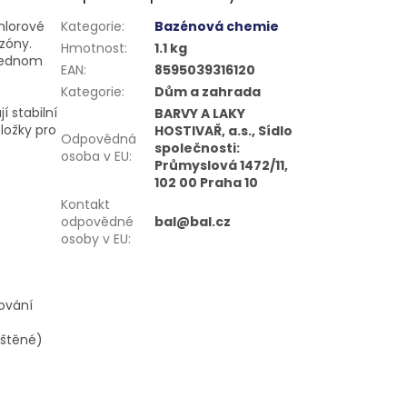
hlorové
Kategorie
:
Bazénová chemie
zóny.
Hmotnost
:
1.1 kg
 jednom
EAN
:
8595039316120
Kategorie
:
Dům a zahrada
 stabilní
BARVY A LAKY
ložky pro
HOSTIVAŘ, a.s., Sídlo
Odpovědná
společnosti:
osoba v EU
:
Průmyslová 1472/11,
102 00 Praha 10
Kontakt
odpovědné
bal@bal.cz
osoby v EU
:
ování
uštěné)