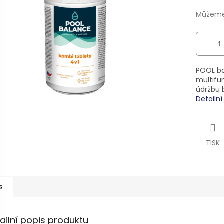
ek.
Můžeme 
POOL ba
multifu
údržbu 
Detailn
TISK
s
ailní popis produktu