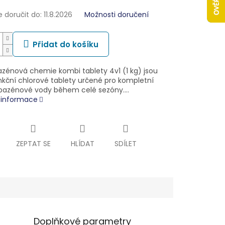
doručit do:
11.8.2026
Možnosti doručení
Přidat do košíku
zénová chemie kombi tablety 4v1 (1 kg) jsou
nkční chlorové tablety určené pro kompletní
bazénové vody během celé sezóny.…
í informace
ZEPTAT SE
HLÍDAT
SDÍLET
Doplňkové parametry