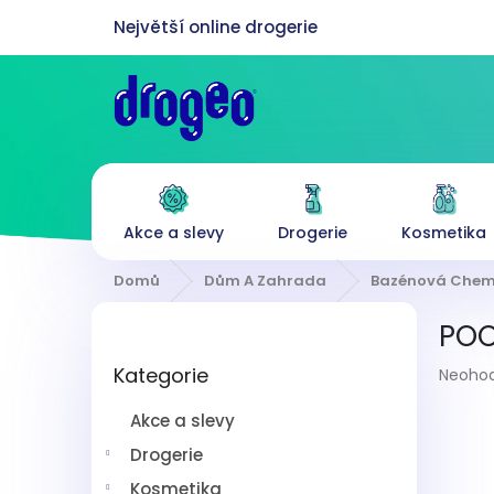
Přejít
na
obsah
Akce a slevy
Drogerie
Kosmetika
Domů
Dům A Zahrada
Bazénová Chem
P
POO
o
Přeskočit
s
Průmě
Kategorie
kategorie
Neoho
t
hodnoc
r
produk
Akce a slevy
a
je
n
Drogerie
0,0
z
n
Kosmetika