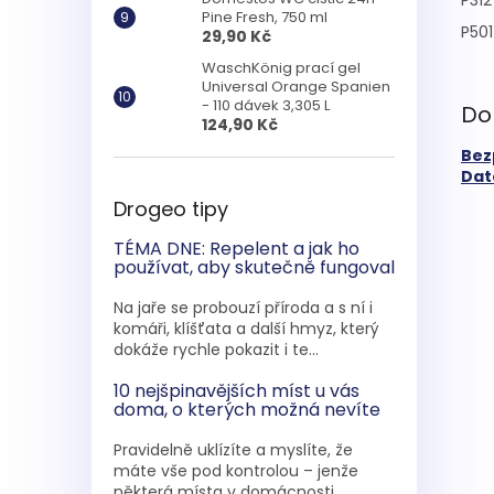
Pine Fresh, 750 ml
P501
29,90 Kč
WaschKönig prací gel
Universal Orange Spanien
- 110 dávek 3,305 L
Do
124,90 Kč
Bez
Dato
Drogeo tipy
TÉMA DNE: Repelent a jak ho
používat, aby skutečně fungoval
Na jaře se probouzí příroda a s ní i
komáři, klíšťata a další hmyz, který
dokáže rychle pokazit i te...
10 nejšpinavějších míst u vás
doma, o kterých možná nevíte
Pravidelně uklízíte a myslíte, že
máte vše pod kontrolou – jenže
některá místa v domácnosti