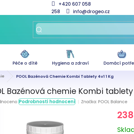
+420 607 058
258
info@drogeo.cz
Péče o dítě
Hygiena a zdraví
Domácí potř
ie
POOL Bazénová Chemie Kombi Tablety 4v1 1 Kg
L Bazénová chemie Kombi tablety 4
rné
Podrobnosti hodnocení
Značka:
POOL Balance
dnoceno
ení
238
tu
Měrná
Skl
cena: