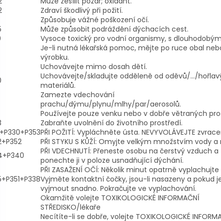
2
Může zesílit požár; oxidant.
2
Zdraví škodlivý při požití.
Způsobuje vážné poškození očí.
5
Může způsobit podráždění dýchacích cest.
0
Vysoce toxický pro vodní organismy, s dlouhodobými
Je-li nutná lékařská pomoc, mějte po ruce obal nebo
výrobku.
Uchovávejte mimo dosah dětí.
Uchovávejte/skladujte odděleně od oděvů/…/hořla
0
materiálů.
Zamezte vdechování
prachu/dýmu/plynu/mlhy/par/aerosolů.
Používejte pouze venku nebo v dobře větraných pro
3
Zabraňte uvolnění do životního prostředí.
1+P330+P353
PŘI POŽITÍ: Vypláchněte ústa. NEVYVOLÁVEJTE zvrace
2+P352
PŘI STYKU S KŮŽÍ: Omyjte velkým množstvím vody a
PŘI VDECHNUTÍ: Přeneste osobu na čerstvý vzduch a
4+P340
ponechte ji v poloze usnadňující dýchání.
PŘI ZASAŽENÍ OČÍ: Několik minut opatrně vyplachujte
5+P351+P338
Vyjměte kontaktní čočky, jsou-li nasazeny a pokud je
vyjmout snadno. Pokračujte ve vyplachování.
Okamžitě volejte TOXIKOLOGICKÉ INFORMAČNÍ
STŘEDISKO/lékaře
Necítíte-li se dobře, volejte TOXIKOLOGICKÉ INFORM