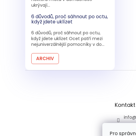
ukrývají...
6 důvodů, proč sáhnout po octu,
když jdete uklízet
6 důvodů, proč sáhnout po octu,
když jdete uklízet Ocet patří mezi
nejuniverzálnější pomocníky v do...
ARCHIV
Z
á
p
a
t
Kontakt
í
info
+420 
Pro správn
+420 