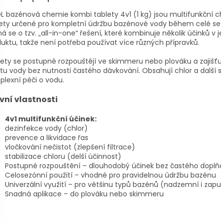
 bazénová chemie kombi tablety 4v1 (1 kg) jsou multifunkční c
lety určené pro kompletní údržbu bazénové vody během celé se
á se o tzv. „all-in-one“ řešení, které kombinuje několik účinků v
uktu, takže není potřeba používat více různých přípravků.
ety se postupně rozpouštějí ve skimmeru nebo plováku a zajišťují
itu vody bez nutnosti častého dávkování. Obsahují chlor a další s
lexní péči o vodu.
vní vlastnosti
4v1 multifunkční účinek:
dezinfekce vody (chlor)
prevence a likvidace řas
vločkování nečistot (zlepšení filtrace)
stabilizace chloru (delší účinnost)
Postupné rozpouštění – dlouhodobý účinek bez častého doplň
Celosezónní použití – vhodné pro pravidelnou údržbu bazénu
Univerzální využití – pro většinu typů bazénů (nadzemní i zap
Snadná aplikace – do plováku nebo skimmeru