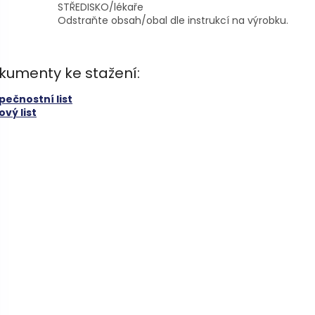
STŘEDISKO/lékaře
Odstraňte obsah/obal dle instrukcí na výrobku.
kumenty ke stažení:
pečnostní list
vý list