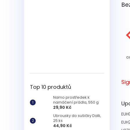
Be
o
Sig
Top 10 produktů
Namo prostředek k
namáčení prádla, 550 g
Upo
29,90 Kč
EUH
Ubrousky do sušičky Dalli,
25 ks
EUH
44,90 Kč