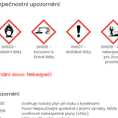
zpečnostní upozornění:
GHS03 -
GHS05 -
GHS07 -
GHS09 - 
xidační látky
korozivní a
dráždivé látky
nebezpe
žíravé látky
pro živo
prostře
nální slovo: Nebezpečí
zornění:
031
Uvolňuje toxický plyn při styku s kyselinami.
Pozor! Nepoužívejte společně s jinými výrobky. Může
206
uvolňovat nebezpečné plyny (chlor).