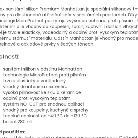
ex sanitární silikon Premium Manhattan je speciální silikonový t
ný pro dlouhodobé utěsnění spár v sanitárních prostorách. Díky
nologii MicroProtect poskytuje zvýšenou ochranu proti plísním
kteriím a je vhodný do koupelen, sprch, kuchyní i dalších vlhkých
 je trvale elastický, voděodolný a odolný proti vysokým teplotá
nému stárnutí materiálu. Odstín Manhattan je vhodný pro mode
elnové a obkladové prvky v šedých tónech.
stnosti:
sanitární silikon v odstínu Manhattan
technologie MicroProtect proti plísním
trvale elastický a voděodolný
vhodný do interiéru i exteriéru
vysoká přilnavost ke sklu a keramice
odolný proti vysokým teplotám
systém NO-CUT pro snadnou aplikaci
vhodný pro koupelny, kuchyně a sprchy
tepelná odolnost od -40 °C do +120 °C
balení 280 ml
d použitím:
y musí být čisté, suché a zbavené prachu a mastnoty. Odříznět