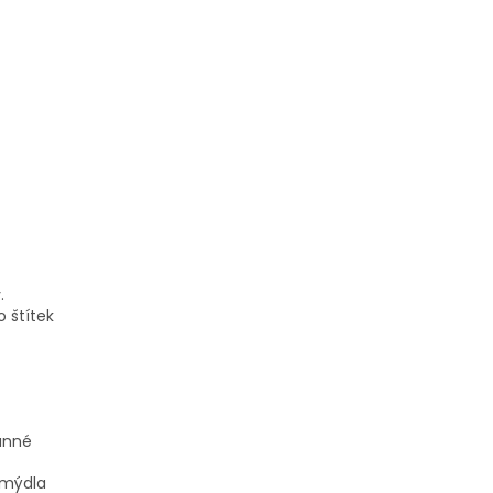
.
 štítek
anné
 mýdla