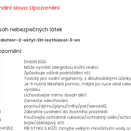
nální slovo: Upozornění
sah nebezpečných látek
-dichlor-2-oktyl-2H-isothiazol-3-on
zornění:
Dráždí kůži.
Může vyvolat alergickou kožní reakci.
Způsobuje vážné podráždění očí.
Toxický pro vodní organismy, s dlouhodobými účinky
Je-li nutná lékařská pomoc, mějte po ruce obal nebo
výrobku.
Uchovávejte mimo dosah dětí.
Zamezte vdechování
prachu/dýmu/plynu/mlhy/par/aerosolů.
3
Zabraňte uvolnění do životního prostředí.
Používejte ochranné rukavice/ochranný oděv/ochr
0
brýle/obličejový štít.
2+P352
PŘI STYKU S KŮŽÍ: Omyjte velkým množstvím vody a