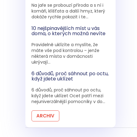
Na jaře se probouzí příroda a s ní i
komáři, klíšťata a další hmyz, který
dokáže rychle pokazit i te...
10 nejšpinavějších míst u vás
doma, o kterých možná nevíte
Pravidelně uklízíte a myslíte, že
máte vše pod kontrolou – jenže
některá místa v domácnosti
ukrývají...
6 důvodů, proč sáhnout po octu,
když jdete uklízet
6 důvodů, proč sáhnout po octu,
když jdete uklízet Ocet patří mezi
nejuniverzálnější pomocníky v do...
ARCHIV
Z