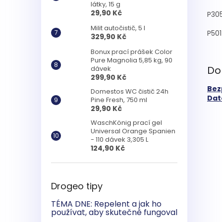
látky, 15 g
29,90 Kč
P30
Milit autočistič, 5 l
P501
329,90 Kč
Bonux prací prášek Color
Pure Magnolia 5,85 kg, 90
Do
dávek
299,90 Kč
Bez
Domestos WC čistič 24h
Dato
Pine Fresh, 750 ml
29,90 Kč
WaschKönig prací gel
Universal Orange Spanien
- 110 dávek 3,305 L
124,90 Kč
Drogeo tipy
TÉMA DNE: Repelent a jak ho
používat, aby skutečně fungoval