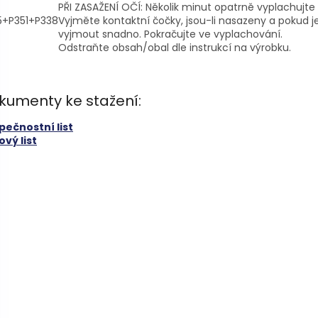
PŘI ZASAŽENÍ OČÍ: Několik minut opatrně vyplachujte
5+P351+P338
Vyjměte kontaktní čočky, jsou-li nasazeny a pokud je
vyjmout snadno. Pokračujte ve vyplachování.
Odstraňte obsah/obal dle instrukcí na výrobku.
kumenty ke stažení:
pečnostní list
vý list