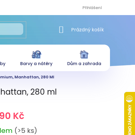
Přihlášení
NÁKUPNÍ KOŠÍK
Prázdný košík
eby
Barvy a nátěry
Dům a zahrada
remium, Manhattan, 280 Ml
hattan, 280 ml
,90 Kč
adem
(>5 ks)