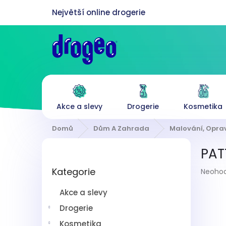
Přejít
na
obsah
Akce a slevy
Drogerie
Kosmetika
Domů
Dům A Zahrada
Malování, Opra
P
PAT
o
Přeskočit
s
Průmě
Kategorie
kategorie
Neoho
t
hodnoc
r
produk
Akce a slevy
a
je
n
Drogerie
0,0
z
n
Kosmetika