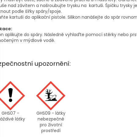
uše nad závitem a našroubujte trysku na kartuši. Špičku trysky j
znout podle šířky spáry/spoje.
ňte kartuši do aplikační pistole. Silikon nanášejte do spár rovno
ikace:
kon aplikujte do spáry. Následně vyhlaďte pomocí stěrky nebo pr
očeným v mýdlové vodě.
zpečnostní upozornění:
GHS07 -
GHS09 - látky
áždivé látky
nebezpečné
pro životní
prostředí