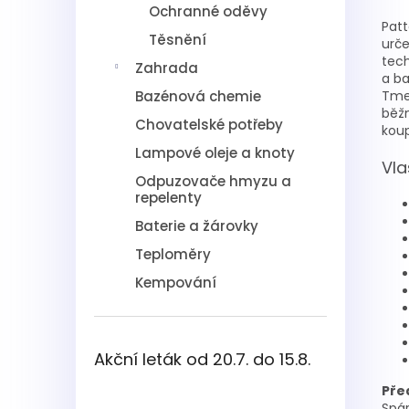
Ochranné oděvy
Patt
Těsnění
urče
tech
Zahrada
a ba
Bazénová chemie
Tmel
běž
Chovatelské potřeby
koup
Lampové oleje a knoty
Vla
Odpuzovače hmyzu a
repelenty
Baterie a žárovky
Teploměry
Kempování
Akční leták od 20.7. do 15.8.
Pře
Spár