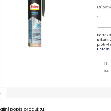
ek.
Můžeme 
Pattex 
silikono
proti vl
Detailn
TISK
s
ailní popis produktu