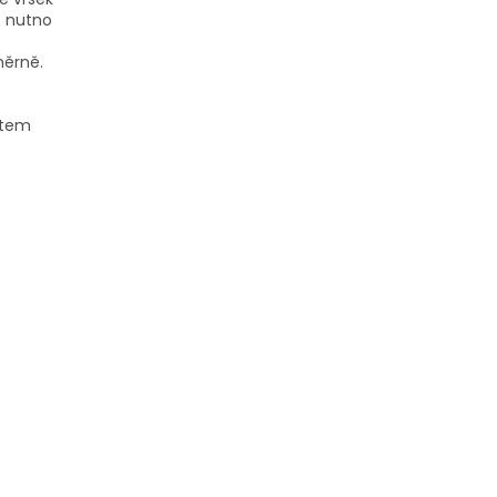
e nutno
měrně.
stem