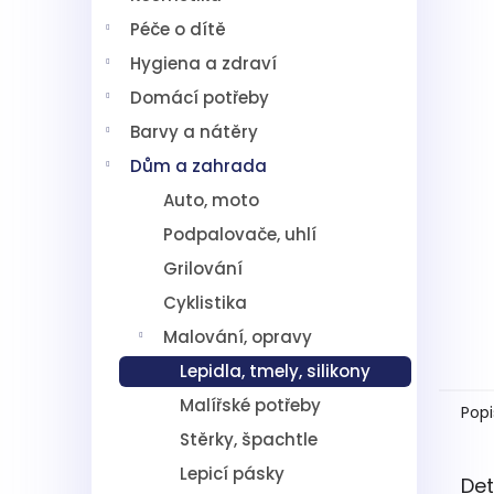
5
í
hvězdič
Péče o dítě
p
a
Hygiena a zdraví
n
Domácí potřeby
e
l
Barvy a nátěry
Dům a zahrada
Auto, moto
Podpalovače, uhlí
Grilování
Cyklistika
Malování, opravy
Lepidla, tmely, silikony
Malířské potřeby
Popi
Stěrky, špachtle
Lepicí pásky
Det