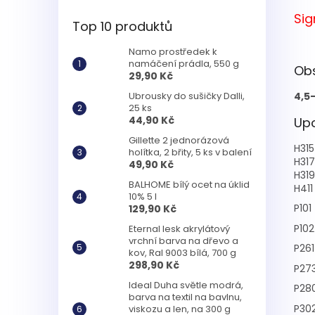
Sig
Top 10 produktů
Namo prostředek k
namáčení prádla, 550 g
Ob
29,90 Kč
4,5
Ubrousky do sušičky Dalli,
25 ks
44,90 Kč
Upo
Gillette 2 jednorázová
H315
holítka, 2 břity, 5 ks v balení
H317
49,90 Kč
H319
BALHOME bílý ocet na úklid
H411
10% 5 l
P101
129,90 Kč
P102
Eternal lesk akrylátový
vrchní barva na dřevo a
P261
kov, Ral 9003 bílá, 700 g
298,90 Kč
P27
Ideal Duha světle modrá,
P28
barva na textil na bavlnu,
P30
viskozu a len, na 300 g