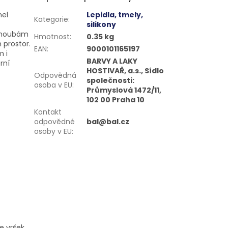
mel
Lepidla, tmely,
Kategorie
:
silikony
, houbám
Hmotnost
:
0.35 kg
 prostor.
EAN
:
9000101165197
m i
BARVY A LAKY
rní
HOSTIVAŘ, a.s., Sídlo
Odpovědná
společnosti:
osoba v EU
:
Průmyslová 1472/11,
102 00 Praha 10
Kontakt
odpovědné
bal@bal.cz
osoby v EU
:
e vršek