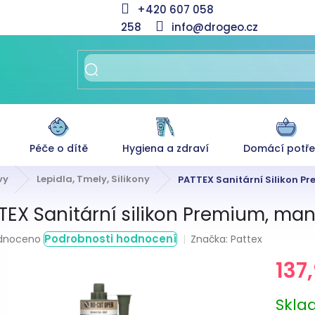
+420 607 058
258
info@drogeo.cz
Péče o dítě
Hygiena a zdraví
Domácí potř
vy
Lepidla, Tmely, Silikony
PATTEX Sanitární Silikon P
TEX Sanitární silikon Premium, man
rné
Podrobnosti hodnocení
Značka:
Pattex
dnoceno
ení
137
tu
Měrná
Skl
cena: