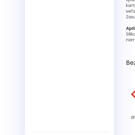
kart
seří
Zasu
Apl
Sili
nam
Be
dr