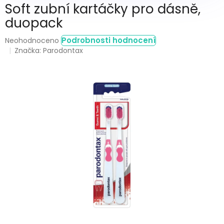
Soft zubní kartáčky pro dásně,
duopack
Průměrné
Podrobnosti hodnocení
Neohodnoceno
hodnocení
Značka:
Parodontax
produktu
je
0,0
z
5
hvězdiček.