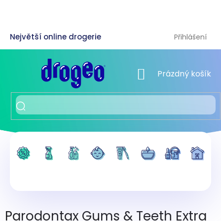
Přejít
na
obsah
Přihlášení
NÁKUPNÍ KOŠÍK
Prázdný košík
Parodontax Gums & Teeth Extra