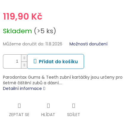
119,90 Kč
Měrná
Skladem
(>5 ks)
cena:
Můžeme doručit do:
11.8.2026
Možnosti doručení
Přidat do košíku
Parodontax Gums & Teeth zubní kartáčky jsou určeny pro
šetrné čištění zubů a dásní.…
Detailní informace
ZEPTAT SE
HLÍDAT
SDÍLET