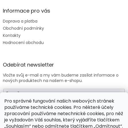
Informace pro vás
Doprava a platba
Obchodní podmínky
Kontakty
Hodnocení obchodu
Odebírat newsletter
Vložte svůj e-mail a my vám budeme zasílat informace o
nových produktech na našem e-shopu.
E-mail
Pro správné fungování našich webových stránek
používáme technické cookies. Pro některé účely
Vložením e-mailu souhlasíte s
obchodními podmínkami
.
zpracování používáme netechnické cookies, pro něž
je vyžadován Váš souhlas, který vyjádříte tlačítkem
PŘIHLÁSIT SE
„Souhlasím“ nebo odmítnete tlačítkem „Odmítnout“.