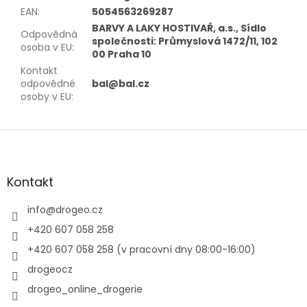
EAN
:
5054563269287
BARVY A LAKY HOSTIVAŘ, a.s., Sídlo
Odpovědná
společnosti: Průmyslová 1472/11, 102
osoba v EU
:
00 Praha 10
Kontakt
odpovědné
bal@bal.cz
osoby v EU
:
Z
á
p
a
Kontakt
t
í
info
@
drogeo.cz
+420 607 058 258
+420 607 058 258 (v pracovní dny 08:00-16:00)
drogeocz
drogeo_online_drogerie