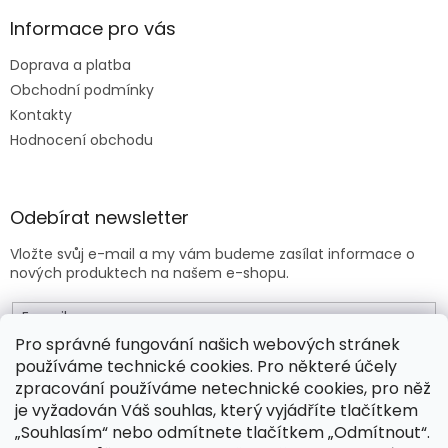
Informace pro vás
Doprava a platba
Obchodní podmínky
Kontakty
Hodnocení obchodu
Odebírat newsletter
Vložte svůj e-mail a my vám budeme zasílat informace o
nových produktech na našem e-shopu.
E-mail
Pro správné fungování našich webových stránek
používáme technické cookies. Pro některé účely
Vložením e-mailu souhlasíte s
obchodními podmínkami
.
zpracování používáme netechnické cookies, pro něž
je vyžadován Váš souhlas, který vyjádříte tlačítkem
PŘIHLÁSIT SE
„Souhlasím“ nebo odmítnete tlačítkem „Odmítnout“.