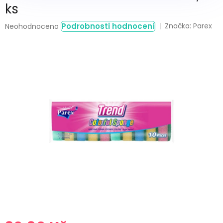
ks
Průměrné
Podrobnosti hodnocení
Značka:
Parex
Neohodnoceno
hodnocení
produktu
je
0,0
z
5
hvězdiček.