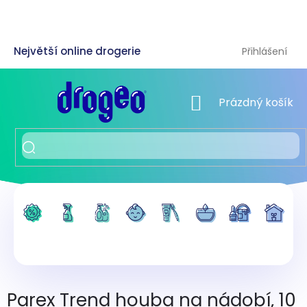
Přejít
na
obsah
Přihlášení
NÁKUPNÍ KOŠÍK
Prázdný košík
Parex Trend houba na nádobí, 10