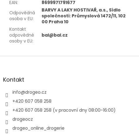
EAN
:
8699971791677
BARVY A LAKY HOSTIVAŘ, a.s., Sídlo
Odpovědná
společnosti: Průmyslová 1472/11, 102
osoba v EU
:
00 Praha 10
Kontakt
odpovědné
bal@bal.cz
osoby v EU
:
Z
á
p
a
Kontakt
t
í
info
@
drogeo.cz
+420 607 058 258
+420 607 058 258 (v pracovní dny 08:00-16:00)
drogeocz
drogeo_online_drogerie