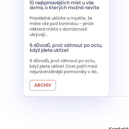
10 nejšpinavějších míst u vás
doma, o kterých možná nevíte
Pravidelně uklízíte a myslíte, že
máte vše pod kontrolou – jenže
některá místa v domácnosti
ukrývají...
6 důvodů, proč sáhnout po octu,
když jdete uklízet
6 důvodů, proč sáhnout po octu,
když jdete uklízet Ocet patří mezi
nejuniverzálnější pomocníky v do...
ARCHIV
Z
á
p
a
t