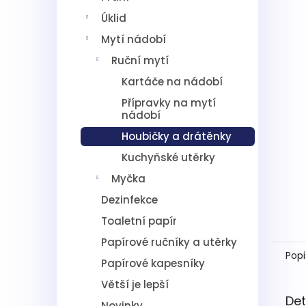
5
í
hvězdič
Úklid
p
a
Mytí nádobí
n
Ruční mytí
e
l
Kartáče na nádobí
Přípravky na mytí
nádobí
Houbičky a drátěnky
Kuchyňské utěrky
Myčka
Dezinfekce
Toaletní papír
Papírové ručníky a utěrky
Popi
Papírové kapesníky
Větší je lepší
Det
Novinky