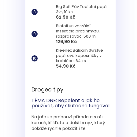
Big Soft Páv Toaletní papír
3vr, 10 ks
62,90 Kč
Biotoll univerzální
insekticid proti hmyzu,
rozprašovač, 500 ml
126,90 Kč
Kleenex Balsam 3vrstvé
papírové kapesníčky v
krabičce, 64 ks
54,90 Kč
Drogeo tipy
TÉMA DNE: Repelent a jak ho
používat, aby skutečně fungoval
Na jaře se probouzí příroda a s ní i
komáři, klíšťata a další hmyz, který
dokáže rychle pokazit i te...