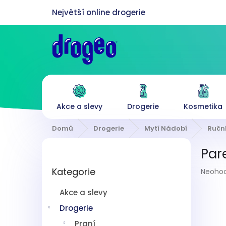
Přejít
na
obsah
Akce a slevy
Drogerie
Kosmetika
Domů
Drogerie
Mytí Nádobí
Ruční
P
Par
o
Přeskočit
s
Průmě
Kategorie
kategorie
Neoho
t
hodnoc
r
produk
Akce a slevy
a
je
n
Drogerie
0,0
z
n
Praní