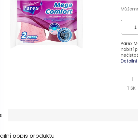
ek.
Můžeme 
Parex M
nabízí 
nečistot
Detailn
TISK
s
ailní popis produktu