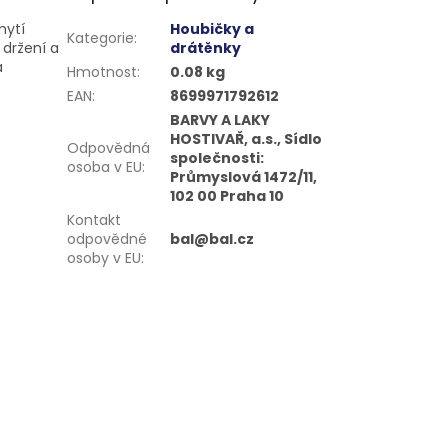
mytí
Houbičky a
Kategorie
:
 držení a
drátěnky
a
Hmotnost
:
0.08 kg
EAN
:
8699971792612
BARVY A LAKY
HOSTIVAŘ, a.s., Sídlo
Odpovědná
společnosti:
osoba v EU
:
Průmyslová 1472/11,
102 00 Praha 10
Kontakt
odpovědné
bal@bal.cz
osoby v EU
: