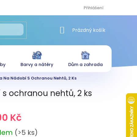
Přihlášení
NÁKUPNÍ KOŠÍK
Prázdný košík
eby
Barvy a nátěry
Dům a zahrada
 Na Nádobí S Ochranou Nehtů, 2 Ks
s ochranou nehtů, 2 ks
90 Kč
adem
(>5 ks)