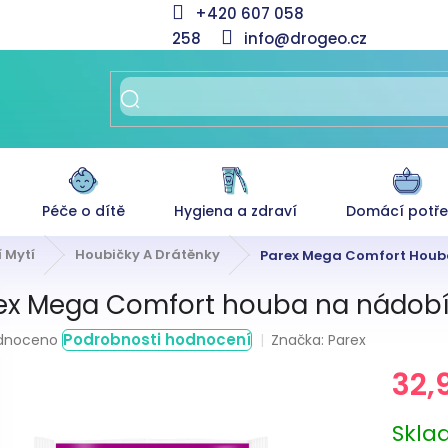
+420 607 058
258
info@drogeo.cz
Péče o dítě
Hygiena a zdraví
Domácí potř
 Mytí
Houbičky A Drátěnky
Parex Mega Comfort Houba
ex Mega Comfort houba na nádobí 
rné
Podrobnosti hodnocení
Značka:
Parex
dnoceno
ení
32,
tu
Měrná
Skl
cena: