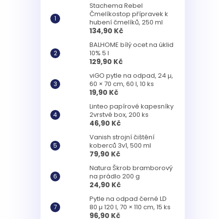
Stachema Rebel
Čmelíkostop přípravek k
hubení čmelíků, 250 ml
134,90 Kč
BALHOME bílý ocet na úklid
10% 5 l
129,90 Kč
viGO pytle na odpad, 24 µ,
60 × 70 cm, 60 l, 10 ks
19,90 Kč
Linteo papírové kapesníky
2vrstvé box, 200 ks
46,90 Kč
Vanish strojní čištění
koberců 3v1, 500 ml
79,90 Kč
Natura Škrob bramborový
na prádlo 200 g
24,90 Kč
Pytle na odpad černé LD
80 µ 120 l, 70 × 110 cm, 15 ks
96,90 Kč