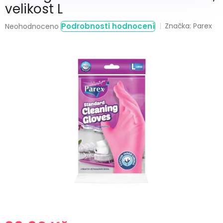
velikost L
Průměrné
Podrobnosti hodnocení
Značka:
Parex
Neohodnoceno
hodnocení
produktu
je
0,0
z
5
hvězdiček.