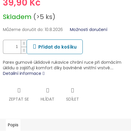
39,90 Kč
Měrná
Skladem
(>5 ks)
cena:
Můžeme doručit do:
10.8.2026
Možnosti doručení
Přidat do košíku
Parex gumové úklidové rukavice chrání ruce při domácím
úklidu a zajišťují komfort díky bavlněné vnitřní vrstvě.…
Detailní informace
ZEPTAT SE
HLÍDAT
SDÍLET
Popis