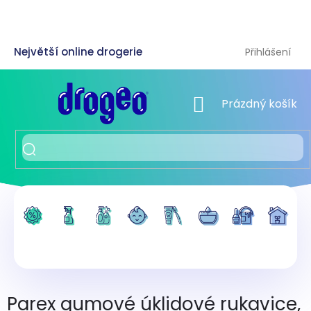
Přejít
na
obsah
Přihlášení
NÁKUPNÍ KOŠÍK
Prázdný košík
Parex gumové úklidové rukavice,