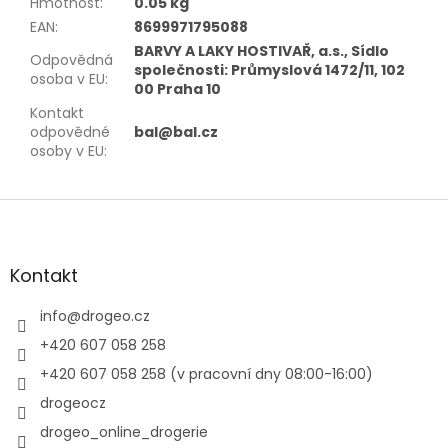
Hmotnost
:
0.05 kg
EAN
:
8699971795088
BARVY A LAKY HOSTIVAŘ, a.s., Sídlo
Odpovědná
společnosti: Průmyslová 1472/11, 102
osoba v EU
:
00 Praha 10
Kontakt
odpovědné
bal@bal.cz
osoby v EU
:
Z
á
p
a
Kontakt
t
í
info
@
drogeo.cz
+420 607 058 258
+420 607 058 258 (v pracovní dny 08:00-16:00)
drogeocz
drogeo_online_drogerie