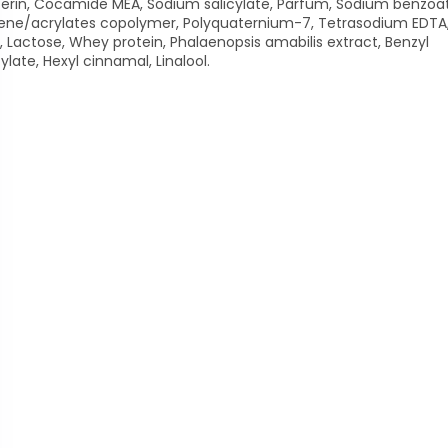
erin, Cocamide MEA, Sodium salicylate, Parfum, Sodium benzoa
ene/acrylates copolymer, Polyquaternium-7, Tetrasodium EDTA, 
, Lactose, Whey protein, Phalaenopsis amabilis extract, Benzyl
cylate, Hexyl cinnamal, Linalool.