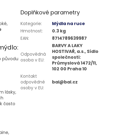
Doplňkové parametry
bké,
Kategorie
:
Mýdla na ruce
e
Hmotnost
:
0.3 kg
EAN
:
8714789639987
BARVY A LAKY
mýdlo:
HOSTIVAŘ, a.s., Sídlo
Odpovědná
společnosti:
o původu
osoba v EU
:
Průmyslová 1472/11,
102 00 Praha 10
Kontakt
odpovědné
bal@bal.cz
osoby v EU
:
m lásky,
ch
ak často
aine,