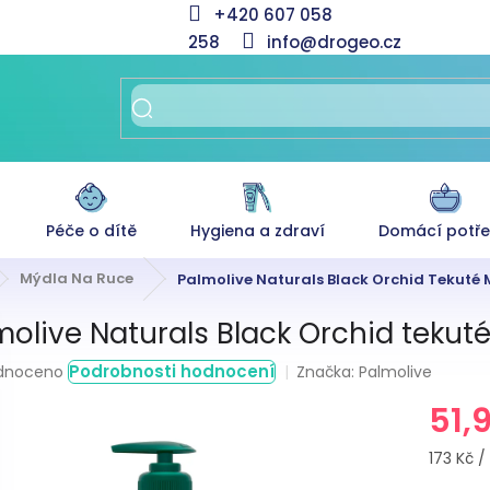
+420 607 058
258
info@drogeo.cz
Péče o dítě
Hygiena a zdraví
Domácí potř
Mýdla Na Ruce
Palmolive Naturals Black Orchid Tekuté 
molive Naturals Black Orchid tekut
rné
Podrobnosti hodnocení
Značka:
Palmolive
dnoceno
ení
51,
tu
Měrná
173 Kč / 1
cena: