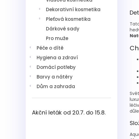
Dekorativní kosmetika
Det
Pleťová kosmetika
Tato
Dárkové sady
hed
Nat
Pro muže
Ch
Péče o dítě
Hygiena a zdraví
Domácí potřeby
Barvy a nátěry
Dům a zahrada
Svět
luxu
léči
důle
Akční leták od 20.7. do 15.8.
Slo
Aqua