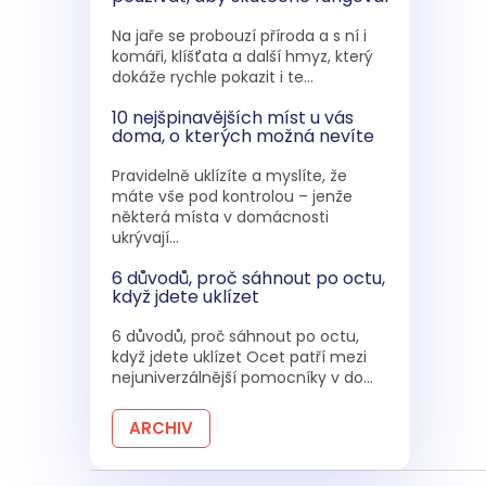
Na jaře se probouzí příroda a s ní i
komáři, klíšťata a další hmyz, který
dokáže rychle pokazit i te...
10 nejšpinavějších míst u vás
doma, o kterých možná nevíte
Pravidelně uklízíte a myslíte, že
máte vše pod kontrolou – jenže
některá místa v domácnosti
ukrývají...
6 důvodů, proč sáhnout po octu,
když jdete uklízet
6 důvodů, proč sáhnout po octu,
když jdete uklízet Ocet patří mezi
nejuniverzálnější pomocníky v do...
ARCHIV
Z