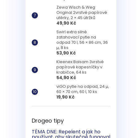
Zewa Wisch & Weg
Original 2vrstvé papírové
utěrky, 2 × 45 útržků
49,90 Kč
Swirl extra silné
zatahovací pytle na
odpad 70 l, 56 × 86 cm, 36
µ, 8 ks
53,90 Kč
Kleenex Balsam 3vrstvé
papírové kapesníčky v
krabičce, 64 ks
54,90 Kč
viGO pytle na odpad, 24 µ,
60 × 70 cm, 60 l, 10 ks
19,90 Kč
Drogeo tipy
TÉMA DNE: Repelent a jak ho
používat, aby skutečně fungoval