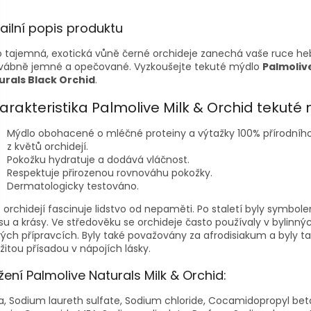
ailní popis produktu
 tajemná, exotická vůně černé orchideje zanechá vaše ruce he
vábně jemné a opečované. Vyzkoušejte tekuté mýdlo
Palmoliv
urals Black Orchid
.
arakteristika Palmolive Milk & Orchid tekuté 
Mýdlo obohacené o mléčné proteiny a výtažky 100% přírodníh
z květů orchidejí.
Pokožku hydratuje a dodává vláčnost.
Respektuje přirozenou rovnováhu pokožky.
Dermatologicky testováno.
 orchidejí fascinuje lidstvo od nepaměti. Po staletí byly symbole
su a krásy. Ve středověku se orchideje často používaly v bylinný
vých přípravcích. Byly také považovány za afrodisiakum a byly t
žitou přísadou v nápojích lásky.
žení Palmolive Naturals Milk & Orchid:
, Sodium laureth sulfate, Sodium chloride, Cocamidopropyl bet