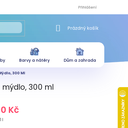
Přihlášení
NÁKUPNÍ KOŠÍK
Prázdný košík
eby
Barvy a nátěry
Dům a zahrada
Mýdlo, 300 Ml
é mýdlo, 300 ml
90 Kč
 l