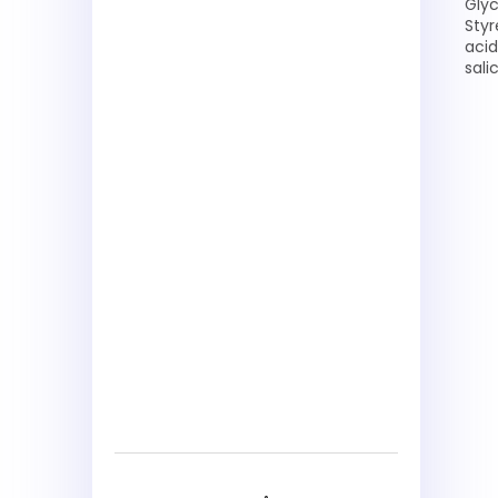
Glyc
Styr
acid
sali