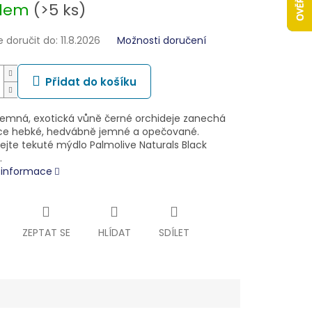
adem
(>5 ks)
doručit do:
11.8.2026
Možnosti doručení
Přidat do košíku
jemná, exotická vůně černé orchideje zanechá
ce hebké, hedvábně jemné a opečované.
ejte tekuté mýdlo Palmolive Naturals Black
…
í informace
ZEPTAT SE
HLÍDAT
SDÍLET