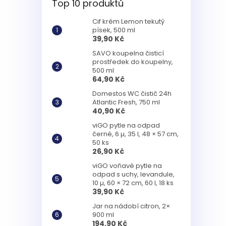
Top 10 produktů
Cif krém Lemon tekutý
písek, 500 ml
39,90 Kč
SAVO koupelna čisticí
prostředek do koupelny,
500 ml
64,90 Kč
Domestos WC čistič 24h
Atlantic Fresh, 750 ml
40,90 Kč
viGO pytle na odpad
černé, 6 µ, 35 l, 48 × 57 cm,
50 ks
26,90 Kč
viGO voňavé pytle na
odpad s uchy, levandule,
10 µ, 60 × 72 cm, 60 l, 18 ks
39,90 Kč
Jar na nádobí citron, 2×
900 ml
194,90 Kč