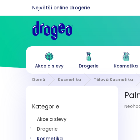
Přejít
na
obsah
Akce a slevy
Drogerie
Kosmetika
Domů
Kosmetika
Tělová Kosmetika
P
Pal
o
Přeskočit
s
Průmě
Kategorie
kategorie
Neoho
t
hodnoc
r
produk
Akce a slevy
a
je
n
Drogerie
0,0
z
n
Kosmetika