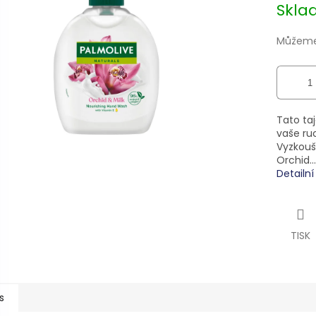
Skl
ek.
Můžeme 
Tato ta
vaše ru
Vyzkouš
Orchid.
Detailn
TISK
s