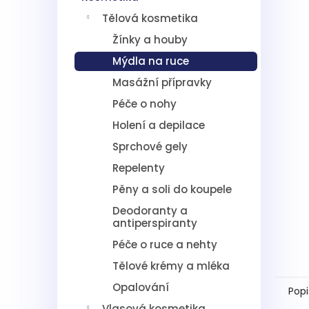
5
í
hvězdič
Tělová kosmetika
p
a
Žínky a houby
n
Mýdla na ruce
e
l
Masážní přípravky
Péče o nohy
Holení a depilace
Sprchové gely
Repelenty
Pěny a soli do koupele
Deodoranty a
antiperspiranty
Péče o ruce a nehty
Tělové krémy a mléka
Opalování
Popi
Vlasová kosmetika