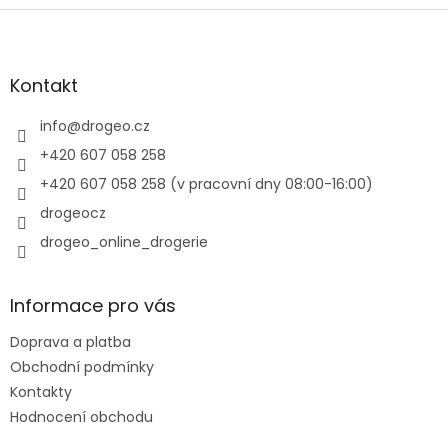
Z
á
p
a
Kontakt
t
í
info
@
drogeo.cz
+420 607 058 258
+420 607 058 258 (v pracovní dny 08:00-16:00)
drogeocz
drogeo_online_drogerie
Informace pro vás
Doprava a platba
Obchodní podmínky
Kontakty
Hodnocení obchodu