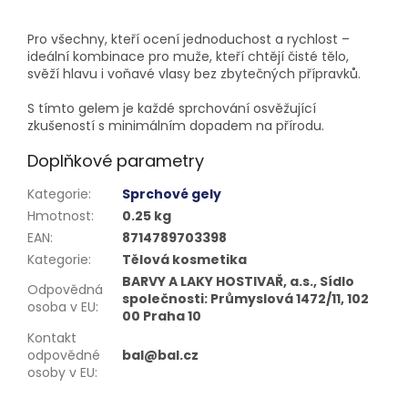
Pro všechny, kteří ocení jednoduchost a rychlost –
ideální kombinace pro muže, kteří chtějí čisté tělo,
svěží hlavu i voňavé vlasy bez zbytečných přípravků.
S tímto gelem je každé sprchování osvěžující
zkušeností s minimálním dopadem na přírodu.
Doplňkové parametry
Kategorie
:
Sprchové gely
Hmotnost
:
0.25 kg
EAN
:
8714789703398
Kategorie
:
Tělová kosmetika
BARVY A LAKY HOSTIVAŘ, a.s., Sídlo
Odpovědná
společnosti: Průmyslová 1472/11, 102
osoba v EU
:
00 Praha 10
Kontakt
odpovědné
bal@bal.cz
osoby v EU
: