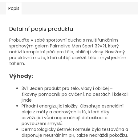
Popis
Detailní popis produktu
Probuďte v sobě sportovní ducha s multifunkčním
sprchovým gelem Palmolive Men Sport 3?v?1, který
nabízí kompletní péči pro tělo, obličej i vlasy. Navržený
pro aktivní muže, kteří chtějí osvěžit tělo i mysl jedním
tahem.
Výhody:
3v1: Jeden produkt pro tělo, vlasy i obličej –
šikovný pomocník po cvičení, na cestách i kdekoli
jinde.
Přírodní energizující složky: Obsahuje esenciální
oleje z máty a cedrových listů, které díky
osvěžující vůni napomáhají detoxikaci a
povzbuzení smyslů.
Dermatologicky šetrné: Formule byla testována a
disponuje neutrálním pH, takže nedráždí pokožku.