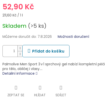
52,90 Kč
Měrná
211,60 Kč / 1 l
cena:
Skladem
(>5 ks)
Můžeme doručit do:
7.8.2026
Možnosti doručení
Přidat do košíku
Palmolive Men Sport 3 v 1 sprchový gel nabízí kompletní péči
pro tělo, obličej i vlasy.…
Detailní informace
ZEPTAT SE
HLÍDAT
SDÍLET