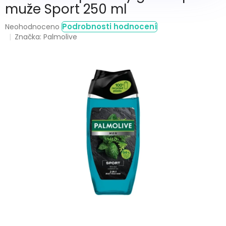
muže Sport 250 ml
Průměrné
Podrobnosti hodnocení
Neohodnoceno
hodnocení
Značka:
Palmolive
produktu
je
0,0
z
5
hvězdiček.