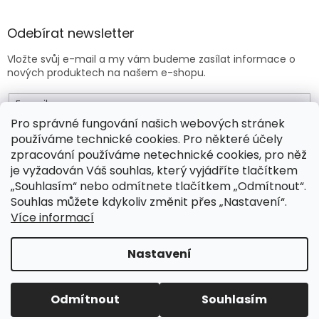
Odebírat newsletter
Vložte svůj e-mail a my vám budeme zasílat informace o
nových produktech na našem e-shopu.
E-mail
Pro správné fungování našich webových stránek
používáme technické cookies. Pro některé účely
Vložením e-mailu souhlasíte s
obchodními podmínkami
.
zpracování používáme netechnické cookies, pro něž
je vyžadován Váš souhlas, který vyjádříte tlačítkem
PŘIHLÁSIT SE
„Souhlasím“ nebo odmítnete tlačítkem „Odmítnout“.
Souhlas můžete kdykoliv změnit přes „Nastavení“.
Více informací
Vytvořil Shoptet Premium
Nastavení
Copyright 2026
Drogeo.cz
. Všechna práva vyhrazena.
Odmítnout
Souhlasím
Upravit nastavení cookies