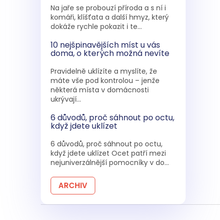
Na jaře se probouzí příroda a s ní i
komáři, klíšťata a další hmyz, který
dokáže rychle pokazit i te...
10 nejšpinavějších míst u vás
doma, o kterých možná nevíte
Pravidelně uklízíte a myslíte, že
máte vše pod kontrolou – jenže
některá místa v domácnosti
ukrývají...
6 důvodů, proč sáhnout po octu,
když jdete uklízet
6 důvodů, proč sáhnout po octu,
když jdete uklízet Ocet patří mezi
nejuniverzálnější pomocníky v do...
ARCHIV
Z
á