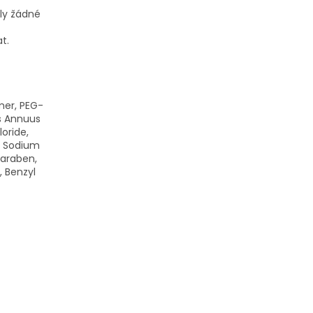
ly žádné
t.
mer, PEG-
s Annuus
loride,
, Sodium
paraben,
, Benzyl