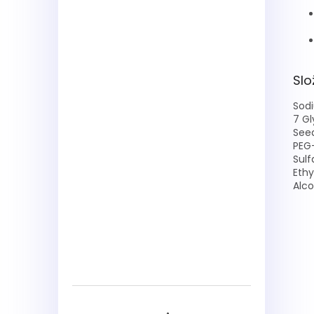
Slo
Sodi
7 Gl
Seed
PEG
Sulf
Ethy
Alco