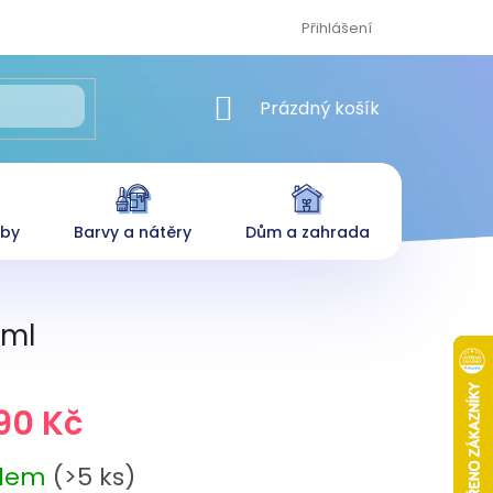
Přihlášení
NÁKUPNÍ KOŠÍK
Prázdný košík
eby
Barvy a nátěry
Dům a zahrada
 ml
90 Kč
adem
(>5 ks)