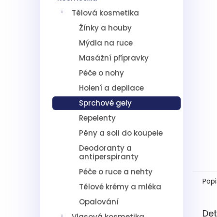
5
í
hvězdič
Tělová kosmetika
p
a
Žínky a houby
n
Mýdla na ruce
e
l
Masážní přípravky
Péče o nohy
Holení a depilace
Sprchové gely
Repelenty
Pěny a soli do koupele
Deodoranty a
antiperspiranty
Péče o ruce a nehty
Popi
Tělové krémy a mléka
Opalování
Det
Vlasová kosmetika