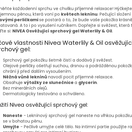
ěňte každodenní sprchu ve chvilku příjemné relaxace! Hýčkejte
 jemnou pěnou, která voní po
květech leknínu
. Pečující složení
jovými perličkami
se postará o to, že bude vaše pokožka krásn
atovaná. A to i po vysušení ručníkem. Dopřejte si svěžest, která t
ďte si:
NIVEA Osvěžující sprchový gel Waterlily & Oil
.
čové vlastnosti Nivea Waterlily & Oil osvěžujíc
rchový gel:
Sprchový gel pokožku šetrně čistí a dodává jí svěžest.
Olejové perličky ošetřují suchou, drsnou a podrážděnou pokož
chrání ji před dalším vysoušením.
Něžná vůně leknínů
navodí pocit příjemné relaxace.
Obsahuje
výtažky ze slunečnice
a
glycerin
.
Bez minerálních olejů.
Dermatologicky testováno a schváleno.
žití Nivea osvěžující sprchový gel:
Naneste
- Leknínový sprchový gel naneste na vlhkou pokožku
se v bohatou pěnu.
Umyjte
- Pečlivě umyjte celé tělo. Na intimní partie použijte ra