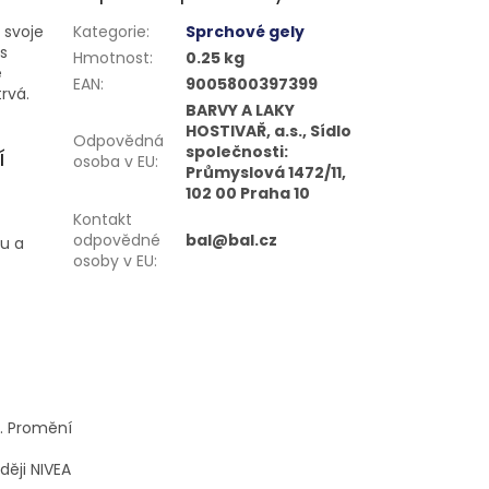
 svoje
Kategorie
:
Sprchové gely
 s
Hmotnost
:
0.25 kg
ě
EAN
:
9005800397399
rvá.
BARVY A LAKY
HOSTIVAŘ, a.s., Sídlo
Odpovědná
společnosti:
í
osoba v EU
:
Průmyslová 1472/11,
102 00 Praha 10
Kontakt
odpovědné
bal@bal.cz
ku a
osoby v EU
:
. Promění
ději NIVEA