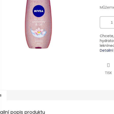
ek.
Můžeme 
Chcete,
hydrato
lekníne
Detailn
TISK
s
ailní popis produktu