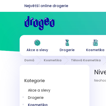
Přejít
na
obsah
Akce a slevy
Drogerie
Kosmetika
Domů
Kosmetika
Tělová Kosmetika
P
Niv
o
Přeskočit
s
Průmě
Kategorie
kategorie
Neoho
t
hodnoc
r
produk
Akce a slevy
a
je
n
Drogerie
0,0
z
n
Kosmetika