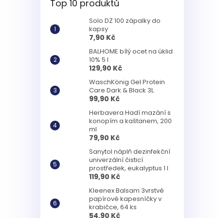
Top 10 produktů
Solo DZ 100 zápalky do
kapsy
7,90 Kč
BALHOME bílý ocet na úklid
10% 5 l
129,90 Kč
WaschKönig Gel Protein
Care Dark & Black 3L
99,90 Kč
Herbavera Hadí mazání s
konopím a kaštanem, 200
ml
79,90 Kč
Sanytol náplň dezinfekční
univerzální čisticí
prostředek, eukalyptus 1 l
119,90 Kč
Kleenex Balsam 3vrstvé
papírové kapesníčky v
krabičce, 64 ks
54,90 Kč