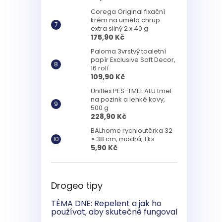
Corega Original fixační
krém na umělá chrup
extra silný 2 x 40 g
175,90 Kč
Paloma 3vrstvý toaletní
papír Exclusive Soft Decor,
16 rolí
109,90 Kč
Uniflex PES-TMEL ALU tmel
na pozink a lehké kovy,
500 g
228,90 Kč
BALhome rychloutěrka 32
× 38 cm, modrá, 1 ks
5,90 Kč
Drogeo tipy
TÉMA DNE: Repelent a jak ho
používat, aby skutečně fungoval