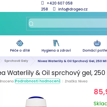
+420 607 058
258
info@drogeo.cz
Péče o dítě
Hygiena a zdraví
Domácí potř
Sprchové Gely
Nivea Waterlily & Oil Sprchový Gel, 250 Ml
ea Waterlily & Oil sprchový gel, 250
rné
Podrobnosti hodnocení
Značka:
Nivea
dnoceno
ení
85,
tu
Měrná
Skl
cena: