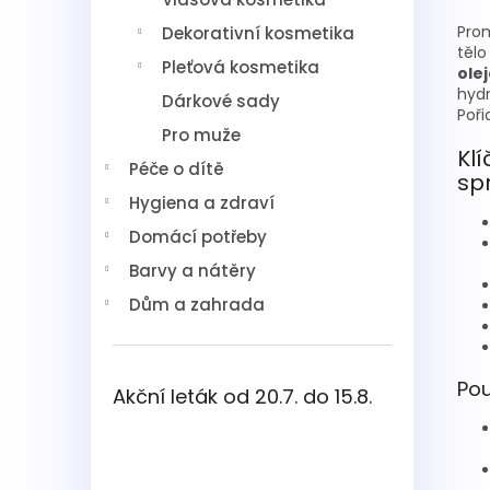
Prom
Dekorativní kosmetika
tělo
Pleťová kosmetika
ole
hydr
Dárkové sady
Poři
Pro muže
Klí
Péče o dítě
sp
Hygiena a zdraví
Domácí potřeby
Barvy a nátěry
Dům a zahrada
Pou
Akční leták od 20.7. do 15.8.