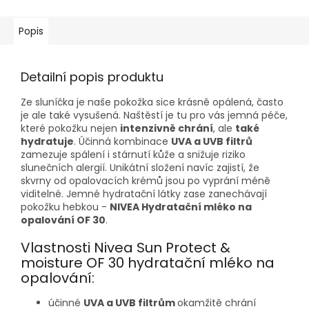
Popis
Detailní popis produktu
Ze sluníčka je naše pokožka sice krásně opálená, často
je ale také vysušená. Naštěstí je tu pro vás jemná péče,
které pokožku nejen
intenzivně chrání
, ale
také
hydratuje
. Účinná kombinace
UVA a UVB filtrů
zamezuje spálení i stárnutí kůže a snižuje riziko
slunečních alergií. Unikátní složení navíc zajistí, že
skvrny od opalovacích krémů jsou po vyprání méně
viditelné. Jemné hydratační látky zase zanechávají
pokožku hebkou -
NIVEA Hydratační mléko na
opalování OF 30
.
Vlastnosti Nivea Sun Protect &
moisture OF 30 hydratační mléko na
opalování:
účinné
UVA a UVB filtrům
okamžitě chrání