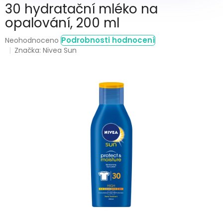
30 hydratační mléko na
opalování, 200 ml
Průměrné
Podrobnosti hodnocení
Neohodnoceno
hodnocení
Značka:
Nivea Sun
produktu
je
0,0
z
5
hvězdiček.