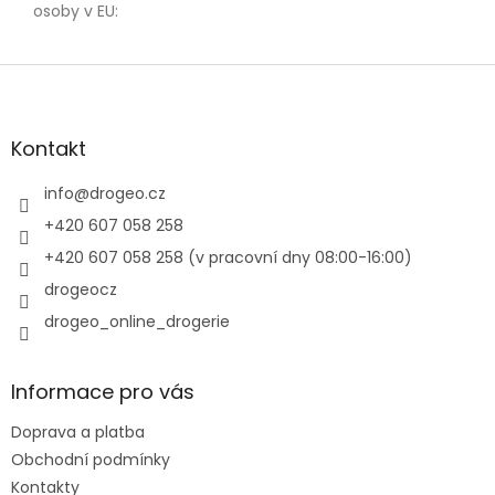
osoby v EU
:
Z
á
p
a
Kontakt
t
í
info
@
drogeo.cz
+420 607 058 258
+420 607 058 258 (v pracovní dny 08:00-16:00)
drogeocz
drogeo_online_drogerie
Informace pro vás
Doprava a platba
Obchodní podmínky
Kontakty