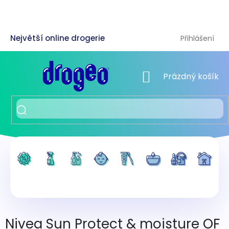
Přejít
na
obsah
Přihlášení
NÁKUPNÍ KOŠÍK
Prázdný košík
Nivea Sun Protect & moisture OF