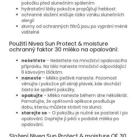
pokožku před slunečním spálením
hydratační látky pokožce propůjčují hebkost
ochranné složení snižuje riziko vzniku slunečních
alergií
skvrny od ochranných filtrů jsou po vyprání méně
viditelné
Použití Nivea Sun Protect & moisture
ochranný faktor 30 mléko na opalování:
nešetřete
- Nešetřete na množství opalovacího
přípravku. Na tělo naneste množství odpovídající
6 kávovým lžičkám.
naneste
- Mléko pečlivě naneste. Pozornost
věnujte i pokožce při okraji plavek, kde dochází
často ke spálení pokožky.
opakujte
- Mléko naneste během dne několikrát.
Pamatujte, že opětovná aplikace prodlužuje
dobu, kterou můžete strávit na slunci.
starejte se
- O pokožku je nutné se postarat i po
opalování. Dopřejte jí péči v podobě mléka po
opalování.
Složení Nivea Sun Protect & moisture OF 30