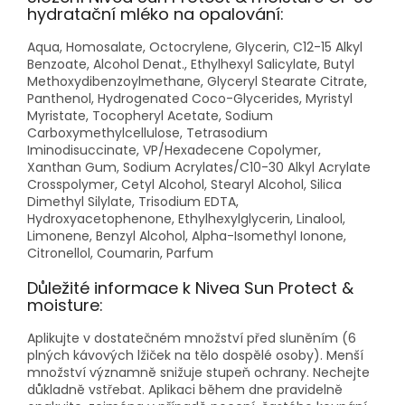
hydratační mléko na opalování:
Aqua, Homosalate, Octocrylene, Glycerin, C12-15 Alkyl
Benzoate, Alcohol Denat., Ethylhexyl Salicylate, Butyl
Methoxydibenzoylmethane, Glyceryl Stearate Citrate,
Panthenol, Hydrogenated Coco-Glycerides, Myristyl
Myristate, Tocopheryl Acetate, Sodium
Carboxymethylcellulose, Tetrasodium
Iminodisuccinate, VP/Hexadecene Copolymer,
Xanthan Gum, Sodium Acrylates/C10-30 Alkyl Acrylate
Crosspolymer, Cetyl Alcohol, Stearyl Alcohol, Silica
Dimethyl Silylate, Trisodium EDTA,
Hydroxyacetophenone, Ethylhexylglycerin, Linalool,
Limonene, Benzyl Alcohol, Alpha-Isomethyl Ionone,
Citronellol, Coumarin, Parfum
Důležité informace k Nivea Sun Protect &
moisture:
Aplikujte v dostatečném množství před sluněním (6
plných kávových lžiček na tělo dospělé osoby). Menší
množství významně snižuje stupeň ochrany. Nechejte
důkladně vstřebat. Aplikaci během dne pravidelně