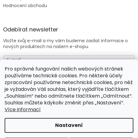
Hodnocení obchodu
Odebírat newsletter
Vložte svůj e-mail a my vám budeme zasílat informace o
nových produktech na našem e-shopu.
E-mail
Pro správné fungování našich webových stránek
používáme technické cookies. Pro některé účely
Vložením e-mailu souhlasíte s
obchodními podmínkami
.
zpracování používáme netechnické cookies, pro něž
je vyžadován Váš souhlas, který vyjádříte tlačítkem
PŘIHLÁSIT SE
„Souhlasím“ nebo odmítnete tlačítkem „Odmítnout“.
Souhlas můžete kdykoliv změnit přes „Nastavení“.
Více informací
Vytvořil Shoptet Premium
Nastavení