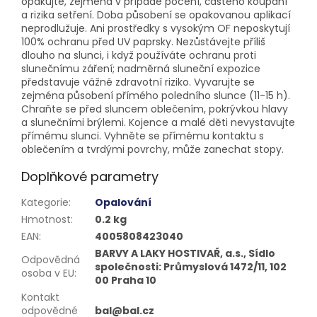
opakujte, zejména v případě pocení, častého koupání
a rizika setření. Doba působení se opakovanou aplikací
neprodlužuje. Ani prostředky s vysokým OF neposkytují
100% ochranu před UV paprsky. Nezůstávejte příliš
dlouho na slunci, i když používáte ochranu proti
slunečnímu záření; nadměrná sluneční expozice
představuje vážné zdravotní riziko. Vyvarujte se
zejména působení přímého poledního slunce (11-15 h).
Chraňte se před sluncem oblečením, pokrývkou hlavy
a slunečními brýlemi. Kojence a malé děti nevystavujte
přímému slunci. Vyhněte se přímému kontaktu s
oblečením a tvrdými povrchy, může zanechat stopy.
Doplňkové parametry
Kategorie
:
Opalování
Hmotnost
:
0.2 kg
EAN
:
4005808423040
BARVY A LAKY HOSTIVAŘ, a.s., Sídlo
Odpovědná
společnosti: Průmyslová 1472/11, 102
osoba v EU
:
00 Praha 10
Kontakt
odpovědné
bal@bal.cz