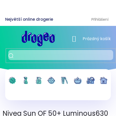
Přejít
na
obsah
Přihlášení
NÁKUPNÍ KOŠÍK
Prázdný košík
Nivea Sun OF 50+ Luminous630