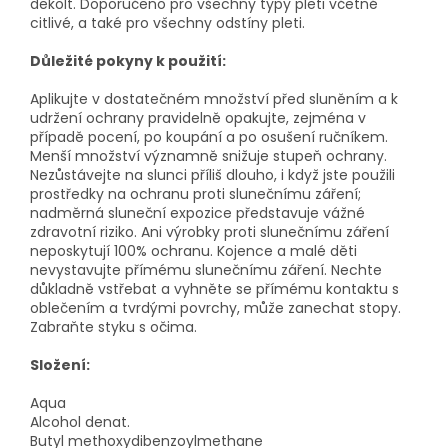
dekolt. Doporučeno pro všechny typy pleti včetně
citlivé, a také pro všechny odstíny pleti.
Důležité pokyny k použití:
Aplikujte v dostatečném množství před sluněním a k
udržení ochrany pravidelně opakujte, zejména v
případě pocení, po koupání a po osušení ručníkem.
Menší množství významně snižuje stupeň ochrany.
Nezůstávejte na slunci příliš dlouho, i když jste použili
prostředky na ochranu proti slunečnímu záření;
nadměrná sluneční expozice představuje vážné
zdravotní riziko. Ani výrobky proti slunečnímu záření
neposkytují 100% ochranu. Kojence a malé děti
nevystavujte přímému slunečnímu záření. Nechte
důkladně vstřebat a vyhněte se přímému kontaktu s
oblečením a tvrdými povrchy, může zanechat stopy.
Zabraňte styku s očima.
Složení:
Aqua
Alcohol denat.
Butyl methoxydibenzoylmethane