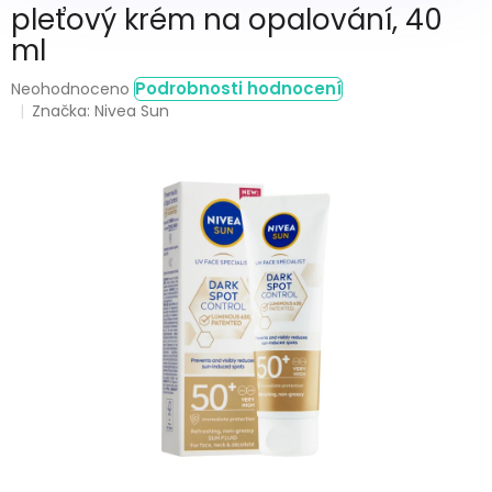
pleťový krém na opalování, 40
ml
Průměrné
Podrobnosti hodnocení
Neohodnoceno
hodnocení
Značka:
Nivea Sun
produktu
je
0,0
z
5
hvězdiček.