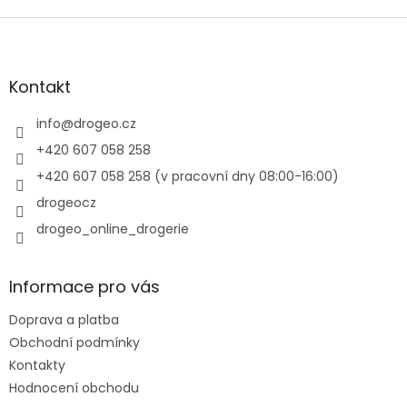
Z
á
p
a
Kontakt
t
í
info
@
drogeo.cz
+420 607 058 258
+420 607 058 258 (v pracovní dny 08:00-16:00)
drogeocz
drogeo_online_drogerie
Informace pro vás
Doprava a platba
Obchodní podmínky
Kontakty
Hodnocení obchodu