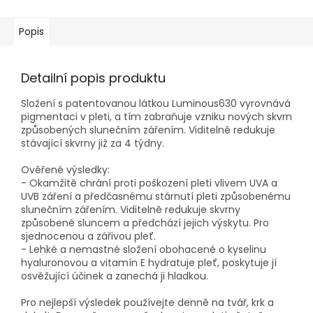
Popis
Detailní popis produktu
Složení s patentovanou látkou Luminous630 vyrovnává
pigmentaci v pleti, a tím zabraňuje vzniku nových skvrn
způsobených slunečním zářením. Viditelně redukuje
stávající skvrny již za 4 týdny.
Ověřené výsledky:
- Okamžitě chrání proti poškození pleti vlivem UVA a
UVB záření a předčasnému stárnutí pleti způsobenému
slunečním zářením. Viditelně redukuje skvrny
způsobené sluncem a předchází jejich výskytu. Pro
sjednocenou a zářivou pleť.
- Lehké a nemastné složení obohacené o kyselinu
hyaluronovou a vitamín E hydratuje pleť, poskytuje jí
osvěžující účinek a zanechá ji hladkou.
Pro nejlepší výsledek používejte denně na tvář, krk a