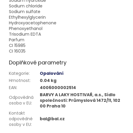
Sodium hydroxide
Sodium chloride
Sodium sulfate
Ethylhexylglycerin
Hydroxyacetophenone
Phenoxyethanol
Trisodium EDTA
Parfum
CI 15985
CI 16035
Doplňkové parametry
Kategorie
:
Opalování
Hmotnost
:
0.04 kg
EAN
:
4006000002514
BARVY A LAKY HOSTIVAŘ, a.s., Sídlo
Odpovědná
společnosti: Průmyslová 1472/11, 102
osoba v EU
:
00 Praha 10
Kontakt
odpovědné
bal@bal.cz
osoby v EU
: