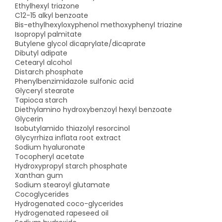
Ethylhexyl triazone
C12-15 alkyl benzoate
Bis-ethylhexyloxyphenol methoxyphenyl triazine
Isopropyl palmitate
Butylene glycol dicaprylate/dicaprate
Dibutyl adipate
Cetearyl alcohol
Distarch phosphate
Phenylbenzimidazole sulfonic acid
Glyceryl stearate
Tapioca starch
Diethylamino hydroxybenzoyl hexyl benzoate
Glycerin
Isobutylamido thiazolyl resorcinol
Glycyrrhiza inflata root extract
Sodium hyaluronate
Tocopheryl acetate
Hydroxypropyl starch phosphate
Xanthan gum
Sodium stearoyl glutamate
Cocoglycerides
Hydrogenated coco-glycerides
Hydrogenated rapeseed oil