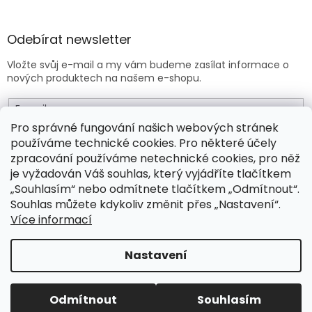
Odebírat newsletter
Vložte svůj e-mail a my vám budeme zasílat informace o
nových produktech na našem e-shopu.
E-mail
Pro správné fungování našich webových stránek
používáme technické cookies. Pro některé účely
Vložením e-mailu souhlasíte s
obchodními podmínkami
.
zpracování používáme netechnické cookies, pro něž
je vyžadován Váš souhlas, který vyjádříte tlačítkem
PŘIHLÁSIT SE
„Souhlasím“ nebo odmítnete tlačítkem „Odmítnout“.
Souhlas můžete kdykoliv změnit přes „Nastavení“.
Více informací
Vytvořil Shoptet Premium
Nastavení
Copyright 2026
Drogeo.cz
. Všechna práva vyhrazena.
Odmítnout
Souhlasím
Upravit nastavení cookies