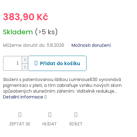
383,90 Kč
Měrná
Skladem
(>5 ks)
cena:
Můžeme doručit do:
11.8.2026
Možnosti doručení
Přidat do košíku
Složení s patentovanou látkou Luminous630 vyrovnává
pigmentaci v pleti, a tím zabraňuje vzniku nových skvrn
způsobených slunečním zářením. Viditelně redukuje…
Detailní informace
ZEPTAT SE
HLÍDAT
SDÍLET