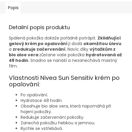
Popis
Detailní popis produktu
Spálená pokožka dokáže pořádně potrápit.
Zklidňující
gelový krém po opalování
jí dodá
okamžitou úlevu
a
zredukuje začervenání
. Navíc díky
výtažkům z
bio aloe vera
zůstane vaše pokožka
hydratovaná až
48 hodin
. Snadno se nanáší a nezanechává mastný
film.
Vlastnosti Nivea Sun Sensitiv krém po
opalování:
Po opalování.
Hydratace 48 hodin.
Obsahuje bio aloe vera, která napomáhá při
hojení pokožky.
Redukuje začervenání pokožky.
Zanechá pokožku hebkou a jemnou.
Rychle se vstřebává.