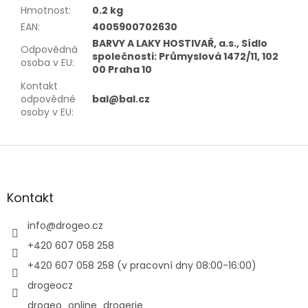
Hmotnost
:
0.2 kg
EAN
:
4005900702630
BARVY A LAKY HOSTIVAŘ, a.s., Sídlo
Odpovědná
společnosti: Průmyslová 1472/11, 102
osoba v EU
:
00 Praha 10
Kontakt
odpovědné
bal@bal.cz
osoby v EU
:
Z
á
p
a
Kontakt
t
í
info
@
drogeo.cz
+420 607 058 258
+420 607 058 258 (v pracovní dny 08:00-16:00)
drogeocz
drogeo_online_drogerie