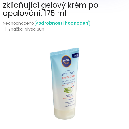
zklidňující gelový krém po
opalování, 175 ml
Průměrné
Podrobnosti hodnocení
Neohodnoceno
hodnocení
Značka:
Nivea Sun
produktu
je
0,0
z
5
hvězdiček.