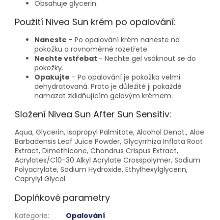
Obsahuje glycerin.
Použití Nivea Sun krém po opalování:
Naneste
- Po opalování krém naneste na
pokožku a rovnoměrně rozetřete.
Nechte vstřebat
- Nechte gel vsáknout se do
pokožky.
Opakujte
- Po opalování je pokožka velmi
dehydratovaná. Proto je důležité ji pokaždé
namazat zklidňujícím gelovým krémem.
Složení Nivea Sun After Sun Sensitiv:
Aqua, Glycerin, Isopropyl Palmitate, Alcohol Denat., Aloe
Barbadensis Leaf Juice Powder, Glycyrrhiza Inflata Root
Extract, Dimethicone, Chondrus Crispus Extract,
Acrylates/C10-30 Alkyl Acrylate Crosspolymer, Sodium
Polyacrylate, Sodium Hydroxide, Ethylhexylglycerin,
Caprylyl Glycol.
Doplňkové parametry
Kategorie
:
Opalování