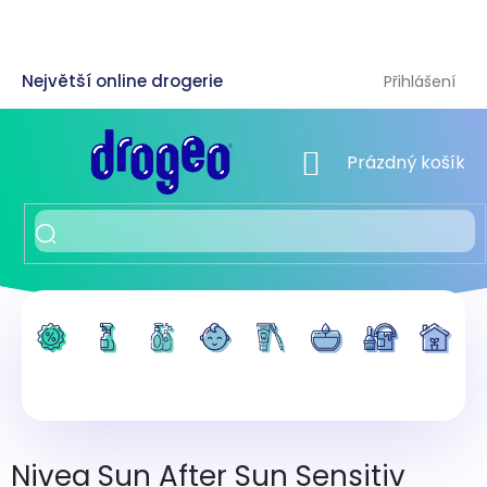
Přejít
na
obsah
Přihlášení
NÁKUPNÍ KOŠÍK
Prázdný košík
Nivea Sun After Sun Sensitiv