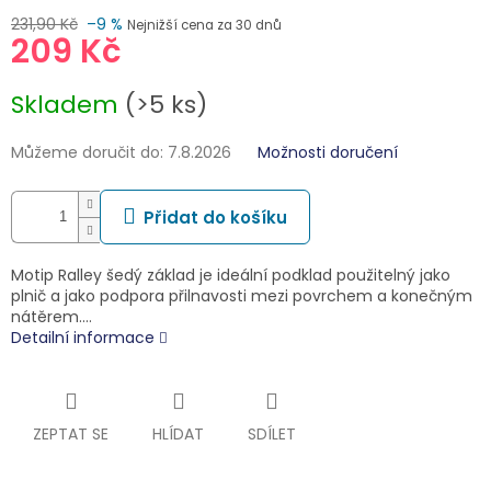
231,90 Kč
–9 %
Nejnižší cena za 30 dnů
209 Kč
Měrná
Skladem
(>5 ks)
cena:
Můžeme doručit do:
7.8.2026
Možnosti doručení
Přidat do košíku
Motip Ralley šedý základ je ideální podklad použitelný jako
plnič a jako podpora přilnavosti mezi povrchem a konečným
nátěrem.…
Detailní informace
ZEPTAT SE
HLÍDAT
SDÍLET