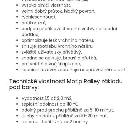
vysoká plnící vlastnost,
velmi dobrý průtok, hladký povrch,
rychleschnoucí,
antikorozní,
podporuje přilnavost vrchní vrstvy na spodní
podklad,
optimalizuje lesk vrchního nátěru,
snižuje spotřebu vrchního nátěru,
zvláště uživatelsky přívětivý,
snadno se aplikuje, brousí a přetírá,
pro vnitřní a vnější aplikace,
speciální uzávěr zabraňuje neoprávněnému užití.
Technické vlastnosti Motip Ralley základu
pod barvy:
Vydatnost 1,5 až 2,0 m2,
teplotní odolnost do 110 °C,
odolný proti prachu přibližně za 5-10 minut,
suchý na dotek přibližně za 10-20 minut,
lze brousit přibližně za 2 hodiny.