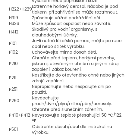
vysušení nebo popraskání kůže.
Extrémně hořlavý aerosol. Nádoba je pod
H222+H229
tlakem: při zahřívání se může roztrhnout.
H319
Způsobuje vážné podráždění očí.
H336
Může způsobit ospalost nebo závratě.
Škodlivý pro vodní organismy, s
H412
dlouhodobými účinky.
Je-li nutná lékařská pomoc, mějte po ruce
P101
obal nebo štítek výrobku.
P102
Uchovávejte mimo dosah dětí.
Chraňte před teplem, horkými povrchy,
P210
jiskrami, otevřeným ohněm a jinými zdroji
zapálení. Zákaz kouření.
Nestříkejte do otevřeného ohně nebo jiných
P211
zdrojů zapálení.
Nepropichujte nebo nespalujte ani po
P251
použití.
Nevdechujte
P260
prach/dým/plyn/mlhu/páry/aerosoly.
Chraňte před slunečním zářením.
P410+P412
Nevystavujte teplotě přesahující 50 °C/122
°F.
Odstraňte obsah/obal dle instrukcí na
P501
výrobku.