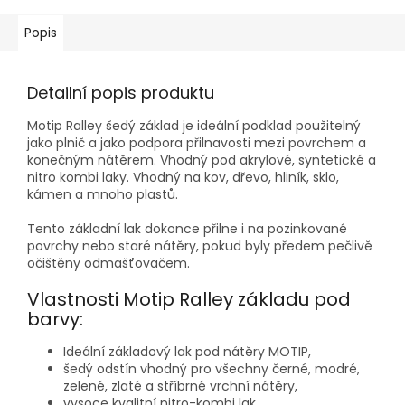
Popis
Detailní popis produktu
Motip Ralley šedý základ je ideální podklad použitelný
jako plnič a jako podpora přilnavosti mezi povrchem a
konečným nátěrem. Vhodný pod akrylové, syntetické a
nitro kombi laky. Vhodný na kov, dřevo, hliník, sklo,
kámen a mnoho plastů.
Tento základní lak dokonce přilne i na pozinkované
povrchy nebo staré nátěry, pokud byly předem pečlivě
očištěny odmašťovačem.
Vlastnosti Motip Ralley základu pod
barvy:
Ideální základový lak pod nátěry MOTIP,
šedý odstín vhodný pro všechny černé, modré,
zelené, zlaté a stříbrné vrchní nátěry,
vysoce kvalitní nitro-kombi lak,