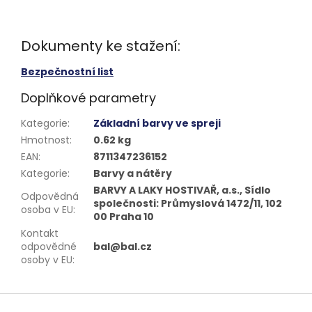
Dokumenty ke stažení:
Bezpečnostní list
Doplňkové parametry
Kategorie
:
Základní barvy ve spreji
Hmotnost
:
0.62 kg
EAN
:
8711347236152
Kategorie
:
Barvy a nátěry
BARVY A LAKY HOSTIVAŘ, a.s., Sídlo
Odpovědná
společnosti: Průmyslová 1472/11, 102
osoba v EU
:
00 Praha 10
Kontakt
odpovědné
bal@bal.cz
osoby v EU
:
Z