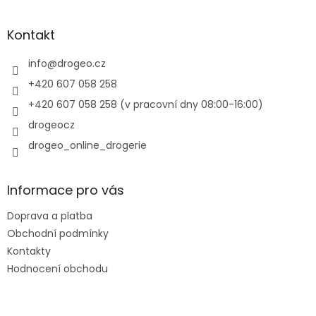
á
p
a
Kontakt
t
í
info
@
drogeo.cz
+420 607 058 258
+420 607 058 258 (v pracovní dny 08:00-16:00)
drogeocz
drogeo_online_drogerie
Informace pro vás
Doprava a platba
Obchodní podmínky
Kontakty
Hodnocení obchodu