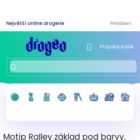
Přejít
na
obsah
Přihlášení
NÁKUPNÍ KOŠÍK
Prázdný košík
Motip Ralley základ pod barvy,