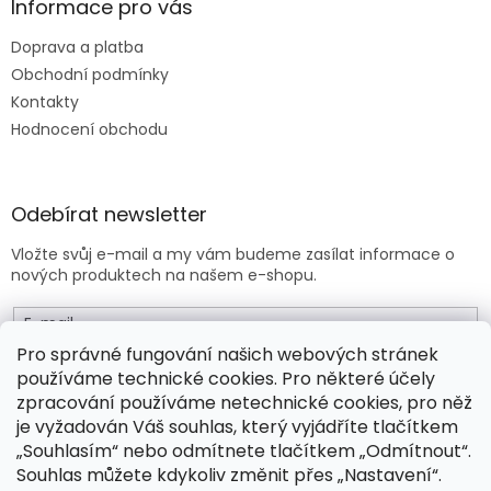
Informace pro vás
Doprava a platba
Obchodní podmínky
Kontakty
Hodnocení obchodu
Odebírat newsletter
Vložte svůj e-mail a my vám budeme zasílat informace o
nových produktech na našem e-shopu.
E-mail
Pro správné fungování našich webových stránek
používáme technické cookies. Pro některé účely
Vložením e-mailu souhlasíte s
obchodními podmínkami
.
zpracování používáme netechnické cookies, pro něž
je vyžadován Váš souhlas, který vyjádříte tlačítkem
PŘIHLÁSIT SE
„Souhlasím“ nebo odmítnete tlačítkem „Odmítnout“.
Souhlas můžete kdykoliv změnit přes „Nastavení“.