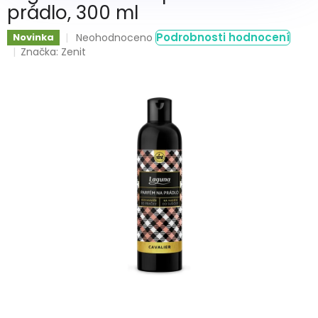
prádlo, 300 ml
Průměrné
Podrobnosti hodnocení
Novinka
Neohodnoceno
hodnocení
Značka:
Zenit
produktu
je
0,0
z
5
hvězdiček.