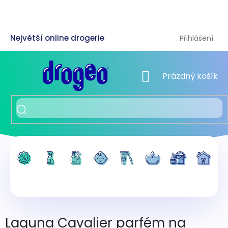
Přejít
na
obsah
Přihlášení
NÁKUPNÍ KOŠÍK
Prázdný košík
Laguna Cavalier parfém na