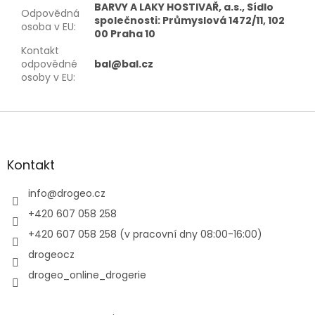
BARVY A LAKY HOSTIVAŘ, a.s., Sídlo
Odpovědná
společnosti: Průmyslová 1472/11, 102
osoba v EU
:
00 Praha 10
Kontakt
odpovědné
bal@bal.cz
osoby v EU
:
Z
á
p
a
Kontakt
t
í
info
@
drogeo.cz
+420 607 058 258
+420 607 058 258 (v pracovní dny 08:00-16:00)
drogeocz
drogeo_online_drogerie