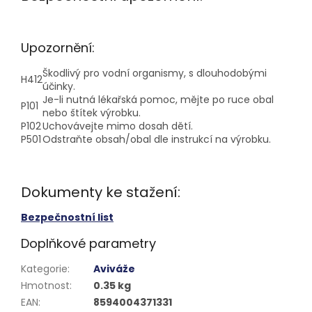
Upozornění:
Škodlivý pro vodní organismy, s dlouhodobými
H412
účinky.
Je-li nutná lékařská pomoc, mějte po ruce obal
P101
nebo štítek výrobku.
P102
Uchovávejte mimo dosah dětí.
P501
Odstraňte obsah/obal dle instrukcí na výrobku.
Dokumenty ke stažení:
Bezpečnostní list
Doplňkové parametry
Kategorie
:
Aviváže
Hmotnost
:
0.35 kg
EAN
:
8594004371331