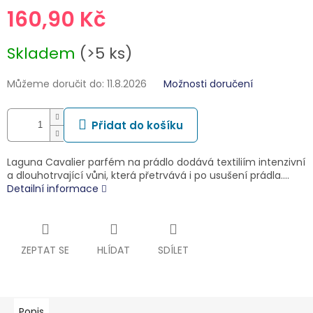
160,90 Kč
Měrná
Skladem
(>5 ks)
cena:
Můžeme doručit do:
11.8.2026
Možnosti doručení
Přidat do košíku
Laguna Cavalier parfém na prádlo dodává textiliím intenzivní
a dlouhotrvající vůni, která přetrvává i po usušení prádla.…
Detailní informace
ZEPTAT SE
HLÍDAT
SDÍLET
Popis