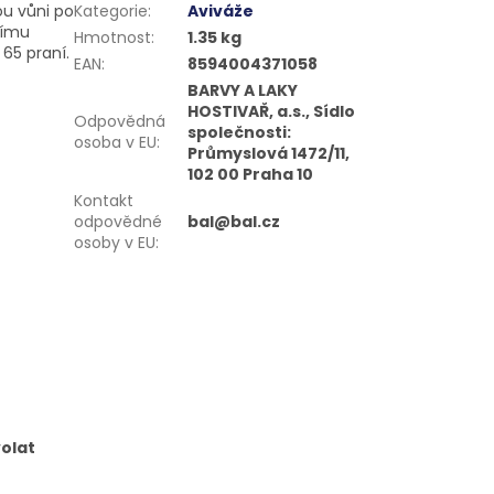
ou vůni po
Kategorie
:
Aviváže
šímu
Hmotnost
:
1.35 kg
65 praní.
EAN
:
8594004371058
BARVY A LAKY
HOSTIVAŘ, a.s., Sídlo
Odpovědná
společnosti:
osoba v EU
:
Průmyslová 1472/11,
102 00 Praha 10
Kontakt
odpovědné
bal@bal.cz
osoby v EU
:
volat