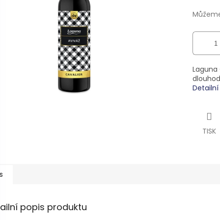
5
hvězdiček.
Můžeme 
Laguna 
dlouhod
Detailn
TISK
s
ailní popis produktu