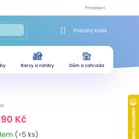
Přihlášení
NÁKUPNÍ KOŠÍK
Prázdný košík
eby
Barvy a nátěry
Dům a zahrada
it
,90 Kč
adem
(>5 ks)