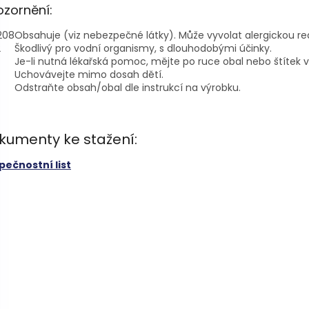
zornění:
208
Obsahuje (viz nebezpečné látky). Může vyvolat alergickou rea
2
Škodlivý pro vodní organismy, s dlouhodobými účinky.
Je-li nutná lékařská pomoc, mějte po ruce obal nebo štítek 
Uchovávejte mimo dosah dětí.
Odstraňte obsah/obal dle instrukcí na výrobku.
kumenty ke stažení:
pečnostní list