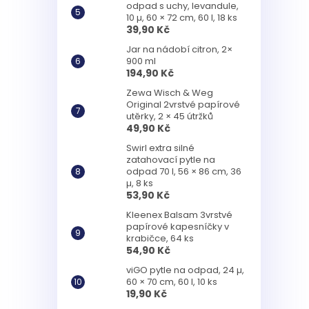
odpad s uchy, levandule,
10 µ, 60 × 72 cm, 60 l, 18 ks
39,90 Kč
Jar na nádobí citron, 2×
900 ml
194,90 Kč
Zewa Wisch & Weg
Original 2vrstvé papírové
utěrky, 2 × 45 útržků
49,90 Kč
Swirl extra silné
zatahovací pytle na
odpad 70 l, 56 × 86 cm, 36
µ, 8 ks
53,90 Kč
Kleenex Balsam 3vrstvé
papírové kapesníčky v
krabičce, 64 ks
54,90 Kč
viGO pytle na odpad, 24 µ,
60 × 70 cm, 60 l, 10 ks
19,90 Kč