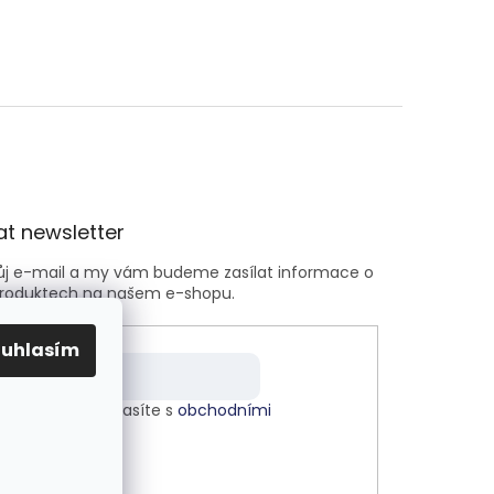
t newsletter
vůj e-mail a my vám budeme zasílat informace o
roduktech na našem e-shopu.
ouhlasím
m e-mailu souhlasíte s
obchodními
kami
.
LÁSIT SE