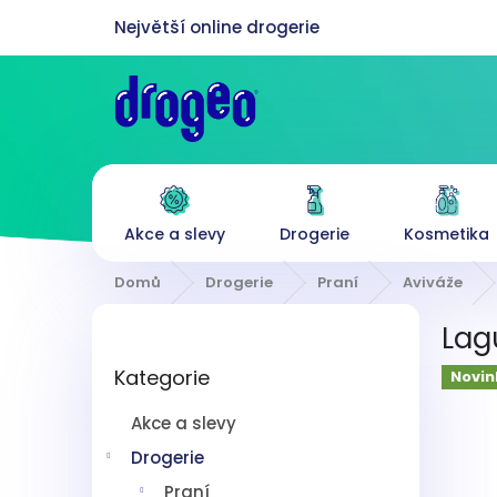
Přejít
na
obsah
Akce a slevy
Drogerie
Kosmetika
Domů
Drogerie
Praní
Aviváže
P
Lagu
o
Přeskočit
s
Kategorie
kategorie
Novin
t
r
Akce a slevy
a
n
Drogerie
n
Praní