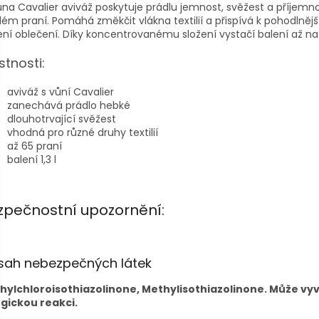
na Cavalier aviváž poskytuje prádlu jemnost, svěžest a příjemn
ém praní. Pomáhá změkčit vlákna textilií a přispívá k pohodlněj
ní oblečení. Díky koncentrovanému složení vystačí balení až na 
stnosti:
aviváž s vůní Cavalier
zanechává prádlo hebké
dlouhotrvající svěžest
vhodná pro různé druhy textilií
až 65 praní
balení 1,3 l
zpečnostní upozornění:
sah nebezpečných látek
hylchloroisothiazolinone, Methylisothiazolinone. Může vy
rgickou reakci.