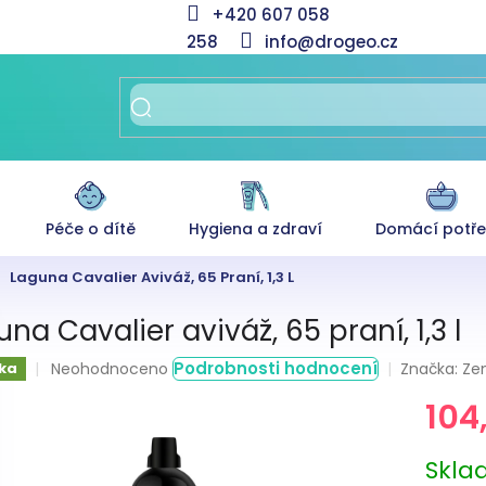
+420 607 058
258
info@drogeo.cz
Péče o dítě
Hygiena a zdraví
Domácí potř
Laguna Cavalier Aviváž, 65 Praní, 1,3 L
na Cavalier aviváž, 65 praní, 1,3 l
Průměrné
Podrobnosti hodnocení
Značka:
Zen
ka
Neohodnoceno
hodnocení
104
produktu
je
0,0
Měrná
Skl
z
cena: