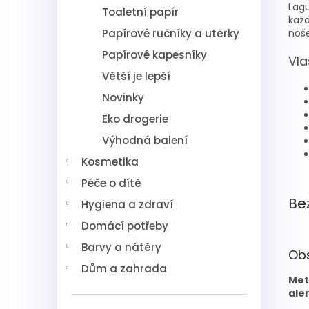
Lagu
Toaletní papír
každ
Papírové ručníky a utěrky
noše
Papírové kapesníky
Vla
Větší je lepší
Novinky
Eko drogerie
Výhodná balení
Kosmetika
Péče o dítě
Be
Hygiena a zdraví
Domácí potřeby
Barvy a nátěry
Ob
Dům a zahrada
Met
ale