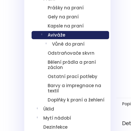
í
Prášky na praní
p
a
Gely na praní
n
Kapsle na praní
e
l
Aviváže
Vůně do praní
Odstraňovače skvrn
Bělení prádla a praní
záclon
Ostatní prací potřeby
Barvy a impregnace na
textil
Doplňky k praní a žehlení
Popi
Úklid
Mytí nádobí
Det
Dezinfekce