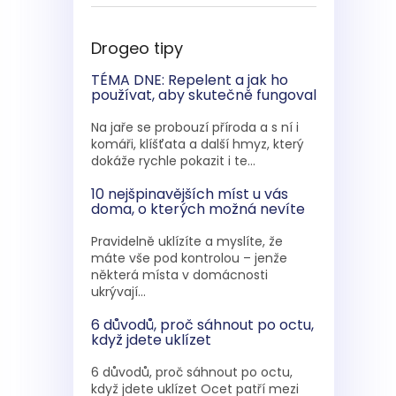
Drogeo tipy
TÉMA DNE: Repelent a jak ho
používat, aby skutečně fungoval
Na jaře se probouzí příroda a s ní i
komáři, klíšťata a další hmyz, který
dokáže rychle pokazit i te...
10 nejšpinavějších míst u vás
doma, o kterých možná nevíte
Pravidelně uklízíte a myslíte, že
máte vše pod kontrolou – jenže
některá místa v domácnosti
ukrývají...
6 důvodů, proč sáhnout po octu,
když jdete uklízet
6 důvodů, proč sáhnout po octu,
když jdete uklízet Ocet patří mezi