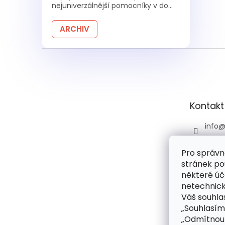
nejuniverzálnější pomocníky v do...
ARCHIV
Z
á
p
a
t
Kontakt
í
info
+420 
Pro správn
+420 
stránek po
praco
6:00)
některé úč
netechnick
drog
Váš souhlas
droge
„Souhlasím
rie
„Odmítnout