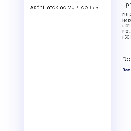
Upo
Akční leták od 20.7. do 15.8.
EUH
H41
P101
P102
P501
Do
Bez