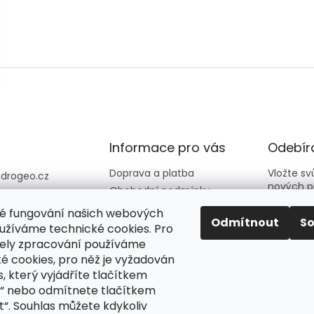
Informace pro vás
Odebíra
Doprava a platba
Vložte s
@
drogeo.cz
nových p
Obchodní podmínky
607 058 258
Kontakty
é fungování našich webových
607 058 258 (v
E-mail
Odmítnout
S
Hodnocení obchodu
užíváme technické cookies. Pro
vní dny 08:00-1
ely zpracování používáme
é cookies, pro něž je vyžadován
Vložení
eocz
podmín
, který vyjádříte tlačítkem
o_online_droge
“ nebo odmítnete tlačítkem
“. Souhlas můžete kdykoliv
PŘIH