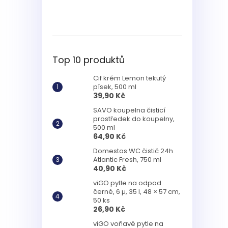
Top 10 produktů
Cif krém Lemon tekutý
písek, 500 ml
39,90 Kč
SAVO koupelna čisticí
prostředek do koupelny,
500 ml
64,90 Kč
Domestos WC čistič 24h
Atlantic Fresh, 750 ml
40,90 Kč
viGO pytle na odpad
černé, 6 µ, 35 l, 48 × 57 cm,
50 ks
26,90 Kč
viGO voňavé pytle na