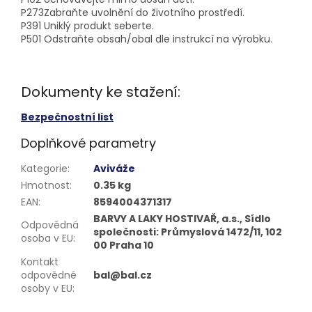
P273
Zabraňte uvolnění do životního prostředí.
P391
Uniklý produkt seberte.
P501
Odstraňte obsah/obal dle instrukcí na výrobku.
Dokumenty ke stažení:
Bezpečnostní list
Doplňkové parametry
Kategorie
:
Aviváže
Hmotnost
:
0.35 kg
EAN
:
8594004371317
BARVY A LAKY HOSTIVAŘ, a.s., Sídlo
Odpovědná
společnosti: Průmyslová 1472/11, 102
osoba v EU
:
00 Praha 10
Kontakt
odpovědné
bal@bal.cz
osoby v EU
: