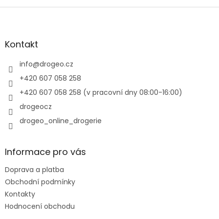
Z
á
p
a
Kontakt
t
í
info
@
drogeo.cz
+420 607 058 258
+420 607 058 258 (v pracovní dny 08:00-16:00)
drogeocz
drogeo_online_drogerie
Informace pro vás
Doprava a platba
Obchodní podmínky
Kontakty
Hodnocení obchodu