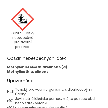
GHS09 - látky
nebezpečné
pro životní
prostředí
Obsah nebezpečných látek
Methylchloroisothiazolinone (a)
Methylisothiazolinone
Upozornění:
Toxický pro vodní organismy, s dlouhodobými
H411
účinky.
Je-li nutná lékařská pomoc, mějte po ruce obal
P101
nebo štítek výrobku.
P102
Uchovávejte mimo dosah dětí.