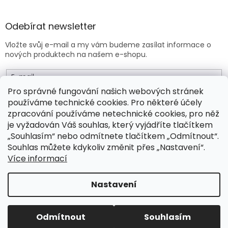
Odebírat newsletter
Vložte svůj e-mail a my vám budeme zasílat informace o
nových produktech na našem e-shopu.
E-mail
Pro správné fungování našich webových stránek
používáme technické cookies. Pro některé účely
Vložením e-mailu souhlasíte s
obchodními podmínkami
.
zpracování používáme netechnické cookies, pro něž
je vyžadován Váš souhlas, který vyjádříte tlačítkem
PŘIHLÁSIT SE
„Souhlasím“ nebo odmítnete tlačítkem „Odmítnout“.
Souhlas můžete kdykoliv změnit přes „Nastavení“.
Více informací
Vytvořil Shoptet Premium
Nastavení
Copyright 2026
Drogeo.cz
. Všechna práva vyhrazena.
Odmítnout
Souhlasím
Upravit nastavení cookies