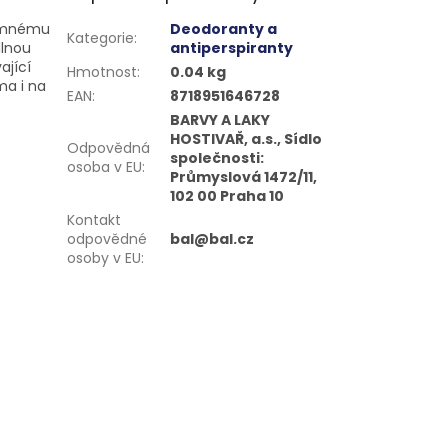
jemnému
Deodoranty a
Kategorie
:
lnou
antiperspiranty
ající
Hmotnost
:
0.04 kg
ma i na
EAN
:
8718951646728
BARVY A LAKY
HOSTIVAŘ, a.s., Sídlo
Odpovědná
společnosti:
osoba v EU
:
Průmyslová 1472/11,
102 00 Praha 10
Kontakt
odpovědné
bal@bal.cz
osoby v EU
: