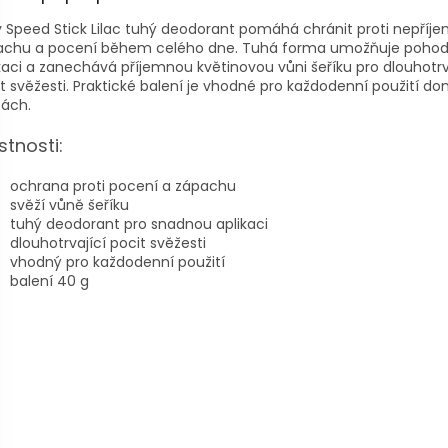
 Speed Stick Lilac tuhý deodorant pomáhá chránit proti nepří
achu a pocení během celého dne. Tuhá forma umožňuje pohod
kaci a zanechává příjemnou květinovou vůni šeříku pro dlouhotrv
t svěžesti. Praktické balení je vhodné pro každodenní použití do
tách.
stnosti:
ochrana proti pocení a zápachu
svěží vůně šeříku
tuhý deodorant pro snadnou aplikaci
dlouhotrvající pocit svěžesti
vhodný pro každodenní použití
balení 40 g