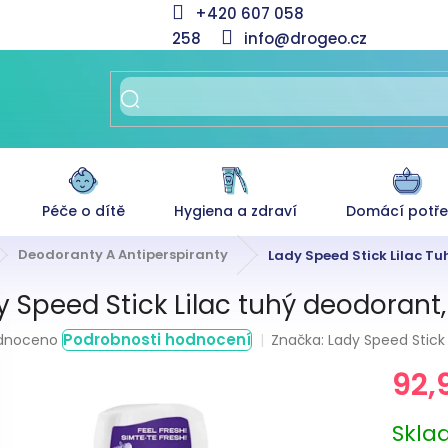
+420 607 058
258
info@drogeo.cz
Péče o dítě
Hygiena a zdraví
Domácí potř
Deodoranty A Antiperspiranty
Lady Speed Stick Lilac T
y Speed Stick Lilac tuhý deodorant,
rné
Podrobnosti hodnocení
Značka:
Lady Speed Stick
dnoceno
ení
92,
tu
Měrná
Skl
cena: