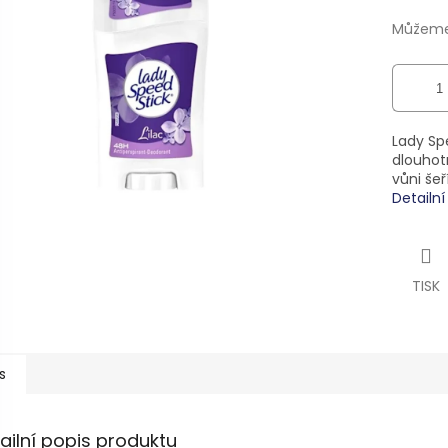
ek.
Můžeme 
Lady Sp
dlouhotr
vůni šeř
Detailn
TISK
s
ailní popis produktu