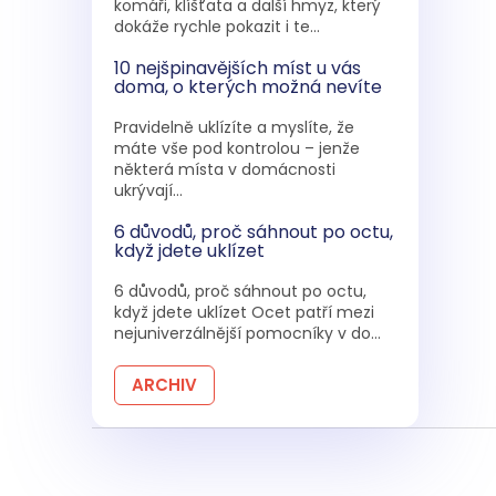
komáři, klíšťata a další hmyz, který
dokáže rychle pokazit i te...
10 nejšpinavějších míst u vás
doma, o kterých možná nevíte
Pravidelně uklízíte a myslíte, že
máte vše pod kontrolou – jenže
některá místa v domácnosti
ukrývají...
6 důvodů, proč sáhnout po octu,
když jdete uklízet
6 důvodů, proč sáhnout po octu,
když jdete uklízet Ocet patří mezi
nejuniverzálnější pomocníky v do...
ARCHIV
Z
á
p