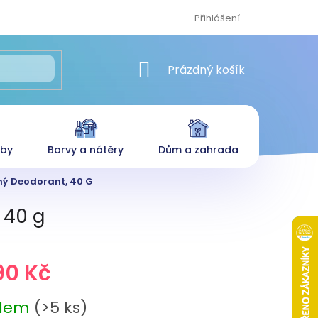
Přihlášení
NÁKUPNÍ KOŠÍK
Prázdný košík
eby
Barvy a nátěry
Dům a zahrada
uhý Deodorant, 40 G
 40 g
90 Kč
adem
(>5 ks)