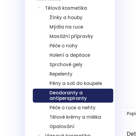
5
í
hvězdič
Tělová kosmetika
p
a
Žínky a houby
n
Mýdla na ruce
e
l
Masážní přípravky
Péče o nohy
Holení a depilace
Sprchové gely
Repelenty
Pěny a soli do koupele
Deodoranty a
antiperspiranty
Péče o ruce a nehty
Popi
Tělové krémy a mléka
Opalování
Det
Vlasová kosmetika