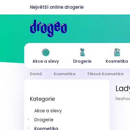
Přejít
na
obsah
Akce a slevy
Drogerie
Kosmetika
Domů
Kosmetika
Tělová Kosmetika
P
Lad
o
Přeskočit
s
Průmě
Kategorie
kategorie
Neoho
t
hodnoc
r
produk
Akce a slevy
a
je
n
Drogerie
0,0
z
n
Kosmetika