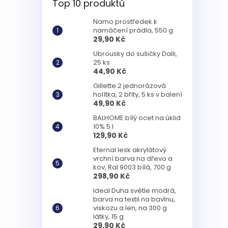
Top 10 produktů
Namo prostředek k
namáčení prádla, 550 g
29,90 Kč
Ubrousky do sušičky Dalli,
25 ks
44,90 Kč
Gillette 2 jednorázová
holítka, 2 břity, 5 ks v balení
49,90 Kč
BALHOME bílý ocet na úklid
10% 5 l
129,90 Kč
Eternal lesk akrylátový
vrchní barva na dřevo a
kov, Ral 9003 bílá, 700 g
298,90 Kč
Ideal Duha světle modrá,
barva na textil na bavlnu,
viskozu a len, na 300 g
látky, 15 g
29,90 Kč