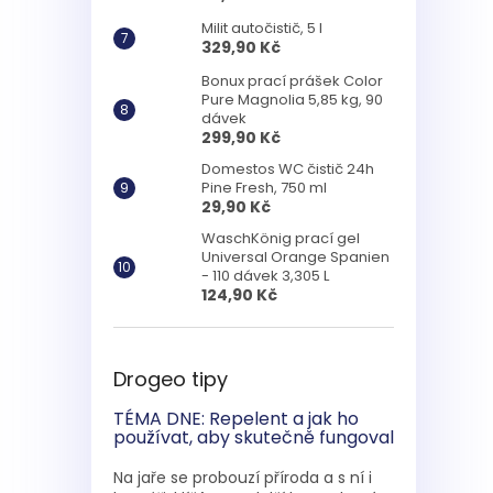
Milit autočistič, 5 l
329,90 Kč
Bonux prací prášek Color
Pure Magnolia 5,85 kg, 90
dávek
299,90 Kč
Domestos WC čistič 24h
Pine Fresh, 750 ml
29,90 Kč
WaschKönig prací gel
Universal Orange Spanien
- 110 dávek 3,305 L
124,90 Kč
Drogeo tipy
TÉMA DNE: Repelent a jak ho
používat, aby skutečně fungoval
Na jaře se probouzí příroda a s ní i