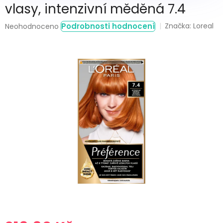
vlasy, intenzivní měděná 7.4
Průměrné
Podrobnosti hodnocení
Značka:
Loreal
Neohodnoceno
hodnocení
produktu
je
0,0
z
5
hvězdiček.