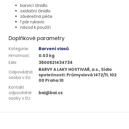
barvicí činidlo
oxidační činidlo
závěrečná péče
1 pár rukavic
návod k použití
Doplňkové parametry
Kategorie
:
Barvení vlasů
Hmotnost
:
0.03 kg
EAN
:
3600521434734
BARVY A LAKY HOSTIVAŘ, a.s., Sídlo
Odpovědná
společnosti: Průmyslová 1472/11, 102
osoba v EU
:
00 Praha 10
Kontakt
odpovědné
bal@bal.cz
osoby v EU
:
Z
á
p