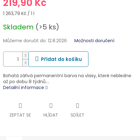
219,90 Kč
Měrná
1 263,79 Kč / 1 l
cena:
Skladem
(>5 ks)
Můžeme doručit do:
12.8.2026
Možnosti doručení
Přidat do košíku
Bohatá zářivá permanentní barva na vlasy, které nebledne
až po dobu 8 týdnů.…
Detailní informace
ZEPTAT SE
HLÍDAT
SDÍLET