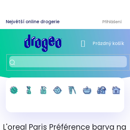
Přejít
na
obsah
Přihlášení
NÁKUPNÍ KOŠÍK
Prázdný košík
L'oreal Paris Préférence barva na