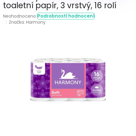
toaletní papír, 3 vrstvý, 16 rolí
Průměrné
Podrobnosti hodnocení
Neohodnoceno
hodnocení
Značka:
Harmony
produktu
je
0,0
z
5
hvězdiček.