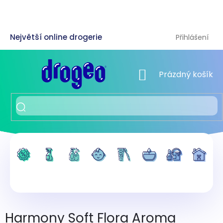
Přejít
na
obsah
Přihlášení
NÁKUPNÍ KOŠÍK
Prázdný košík
Harmony Soft Flora Aroma