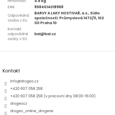
Hmotnost
:
4.8 kg
EAN
:
8584014018968
BARVY A LAKY HOSTIVAŘ, a.s., Sídlo
Odpovědná
společnosti: Průmyslová 1472/11, 102
osoba v EU
:
00 Praha 10
Kontakt
odpovědné
bal@bal.cz
osoby v EU
:
Z
á
p
a
Kontakt
t
í
info
@
drogeo.cz
+420 607 058 258
+420 607 058 258 (v pracovní dny 08:00-16:00)
drogeocz
drogeo_online_drogerie