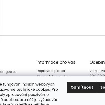
Informace pro vás
Odebíra
Doprava a platba
Vložte s
@
drogeo.cz
nových p
Obchodní podmínky
607 058 258
Kontakty
é fungování našich webových
607 058 258 (v
E-mail
Odmítnout
S
Hodnocení obchodu
užíváme technické cookies. Pro
vní dny 08:00-1
ely zpracování používáme
é cookies, pro něž je vyžadován
Vložení
eocz
podmín
, který vyjádříte tlačítkem