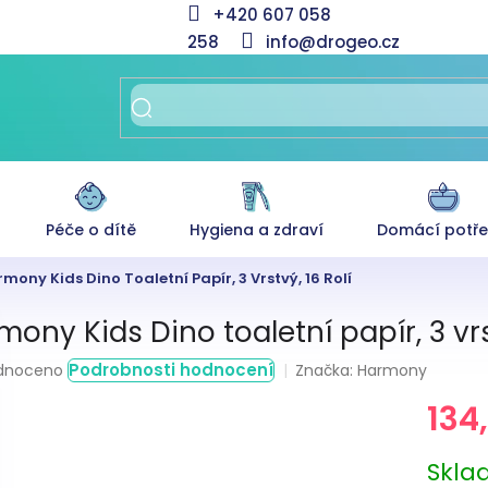
+420 607 058
258
info@drogeo.cz
Péče o dítě
Hygiena a zdraví
Domácí potř
mony Kids Dino Toaletní Papír, 3 Vrstvý, 16 Rolí
ony Kids Dino toaletní papír, 3 vrst
rné
Podrobnosti hodnocení
Značka:
Harmony
dnoceno
ení
134
tu
Měrná
Skl
cena: