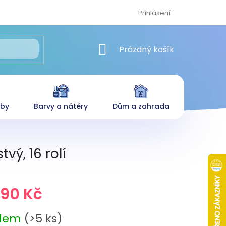
Přihlášení
NÁKUPNÍ KOŠÍK
Prázdný košík
eby
Barvy a nátěry
Dům a zahrada
vý, 16 rolí
,90 Kč
adem
(>5 ks)