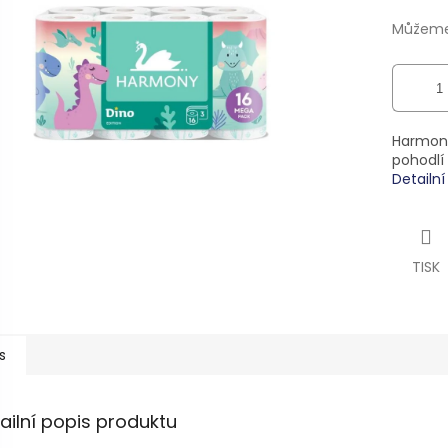
ek.
Můžeme 
Harmony
pohodlí
Detailn
TISK
s
ailní popis produktu