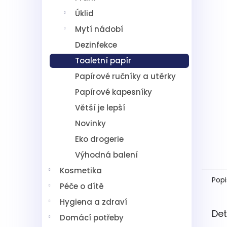
5
í
hvězdič
Úklid
p
a
Mytí nádobí
n
Dezinfekce
e
l
Toaletní papír
Papírové ručníky a utěrky
Papírové kapesníky
Větší je lepší
Novinky
Eko drogerie
Výhodná balení
Kosmetika
Popi
Péče o dítě
Hygiena a zdraví
Det
Domácí potřeby