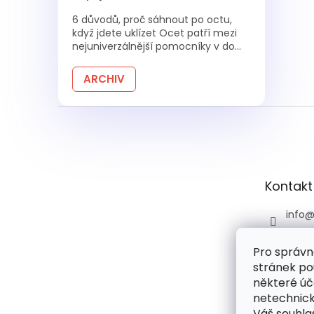
6 důvodů, proč sáhnout po octu,
když jdete uklízet Ocet patří mezi
nejuniverzálnější pomocníky v do...
ARCHIV
Z
á
p
a
t
Kontakt
í
info
+420 
Pro správn
+420 
stránek po
praco
6:00)
některé úč
netechnick
drog
Váš souhlas