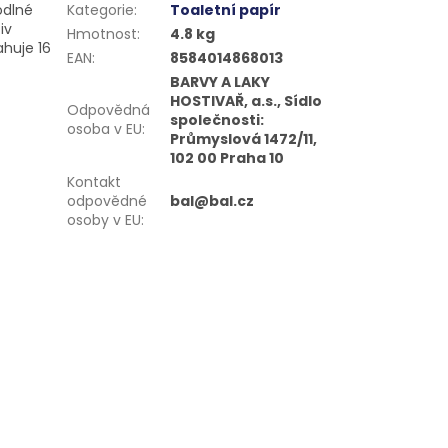
odlné
Kategorie
:
Toaletní papír
iv
Hmotnost
:
4.8 kg
ahuje 16
EAN
:
8584014868013
BARVY A LAKY
HOSTIVAŘ, a.s., Sídlo
Odpovědná
společnosti:
osoba v EU
:
Průmyslová 1472/11,
102 00 Praha 10
Kontakt
odpovědné
bal@bal.cz
osoby v EU
: