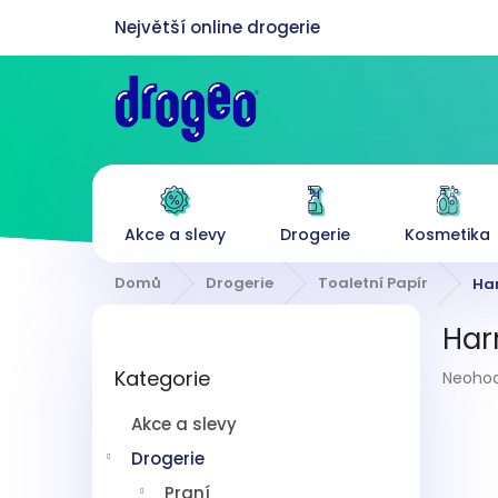
Přejít
na
obsah
Akce a slevy
Drogerie
Kosmetika
Domů
Drogerie
Toaletní Papír
Har
P
Harm
o
Přeskočit
s
Průmě
Kategorie
kategorie
Neoho
t
hodnoc
r
produk
Akce a slevy
a
je
n
Drogerie
0,0
z
n
Praní