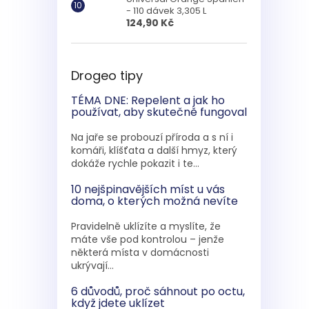
- 110 dávek 3,305 L
124,90 Kč
Drogeo tipy
TÉMA DNE: Repelent a jak ho
používat, aby skutečně fungoval
Na jaře se probouzí příroda a s ní i
komáři, klíšťata a další hmyz, který
dokáže rychle pokazit i te...
10 nejšpinavějších míst u vás
doma, o kterých možná nevíte
Pravidelně uklízíte a myslíte, že
máte vše pod kontrolou – jenže
některá místa v domácnosti
ukrývají...
6 důvodů, proč sáhnout po octu,
když jdete uklízet