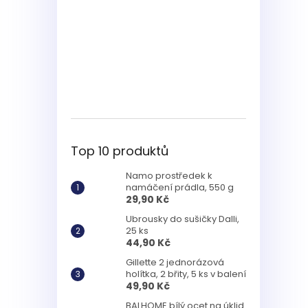
Top 10 produktů
Namo prostředek k
namáčení prádla, 550 g
29,90 Kč
Ubrousky do sušičky Dalli,
25 ks
44,90 Kč
Gillette 2 jednorázová
holítka, 2 břity, 5 ks v balení
49,90 Kč
BALHOME bílý ocet na úklid