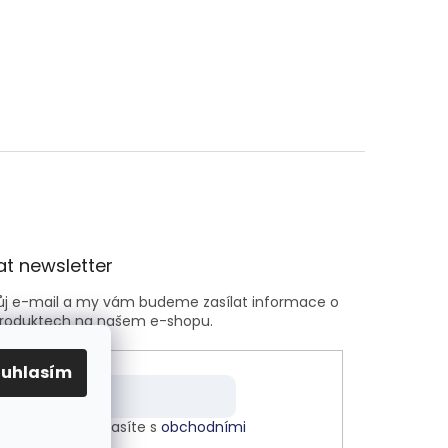
t newsletter
vůj e-mail a my vám budeme zasílat informace o
roduktech na našem e-shopu.
ouhlasím
m e-mailu souhlasíte s
obchodními
kami
.