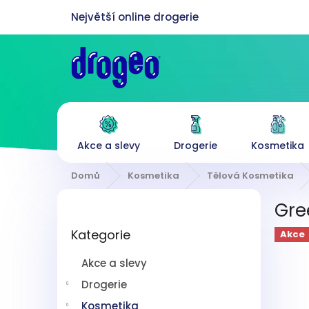
Přejít
na
obsah
Akce a slevy
Drogerie
Kosmetika
Domů
Kosmetika
Tělová Kosmetika
P
Gre
o
Přeskočit
s
Kategorie
kategorie
Akce
t
r
Akce a slevy
a
n
Drogerie
n
Kosmetika