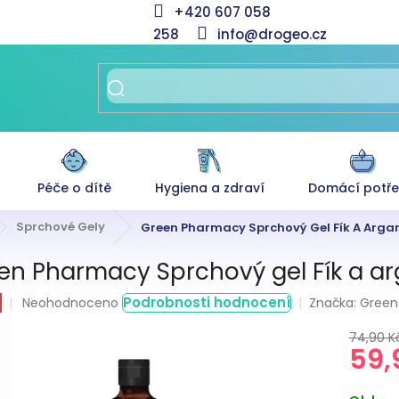
+420 607 058
258
info@drogeo.cz
Péče o dítě
Hygiena a zdraví
Domácí potř
Sprchové Gely
Green Pharmacy Sprchový Gel Fík A Argan
en Pharmacy Sprchový gel Fík a ar
Průměrné
Podrobnosti hodnocení
Značka:
Green
Neohodnoceno
hodnocení
produktu
74,90 K
59,
je
0,0
z
Měrná