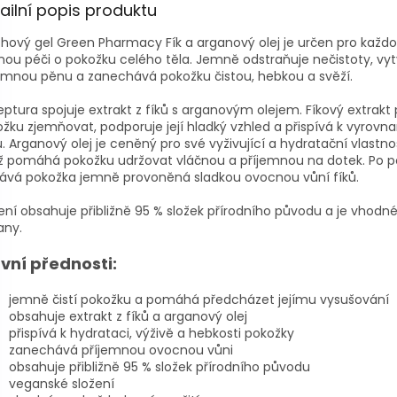
ailní popis produktu
hový gel Green Pharmacy Fík a arganový olej je určen pro každ
nou péči o pokožku celého těla. Jemně odstraňuje nečistoty, vyt
emnou pěnu a zanechává pokožku čistou, hebkou a svěží.
ptura spojuje extrakt z fíků s arganovým olejem. Fíkový extrak
žku zjemňovat, podporuje její hladký vzhled a přispívá k vyrovn
. Arganový olej je ceněný pro své vyživující a hydratační vlastnos
 pomáhá pokožku udržovat vláčnou a příjemnou na dotek. Po po
ává pokožka jemně provoněná sladkou ovocnou vůní fíků.
ení obsahuje přibližně 95 % složek přírodního původu a je vhodné
any.
vní přednosti:
jemně čistí pokožku a pomáhá předcházet jejímu vysušování
obsahuje extrakt z fíků a arganový olej
přispívá k hydrataci, výživě a hebkosti pokožky
zanechává příjemnou ovocnou vůni
obsahuje přibližně 95 % složek přírodního původu
veganské složení