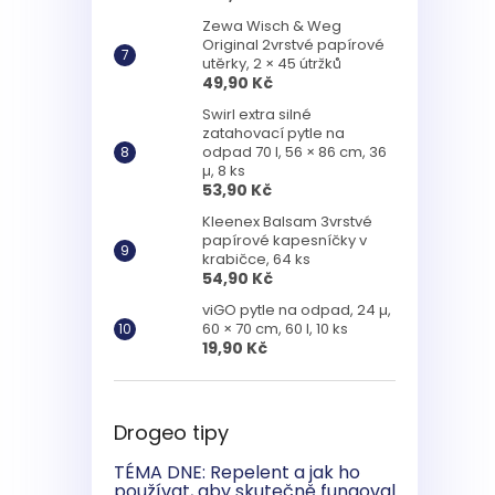
Zewa Wisch & Weg
Original 2vrstvé papírové
utěrky, 2 × 45 útržků
49,90 Kč
Swirl extra silné
zatahovací pytle na
odpad 70 l, 56 × 86 cm, 36
µ, 8 ks
53,90 Kč
Kleenex Balsam 3vrstvé
papírové kapesníčky v
krabičce, 64 ks
54,90 Kč
viGO pytle na odpad, 24 µ,
60 × 70 cm, 60 l, 10 ks
19,90 Kč
Drogeo tipy
TÉMA DNE: Repelent a jak ho
používat, aby skutečně fungoval