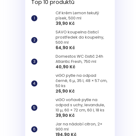
Top 10 produktů
Cif krém Lemon tekutý
písek, 500 ml
39,90 Kč
SAVO koupelna čisticí
prostředek do koupelny,
500 ml
64,90 Kč
Domestos WC čistič 24h
Atlantic Fresh, 750 ml
40,90 Kč
viGO pytle na odpad
černé, 6 µ, 35 l, 48 × 57 cm,
50 ks
26,90 Kč
viGO voňavé pytle na
odpad s uchy, levandule,
10 µ, 60 × 72 cm, 60 l, 18 ks
39,90 Kč
Jar na nádobí citron, 2×
900 ml
194,90 Kč