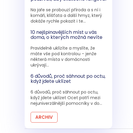
Na jaře se probouzí příroda a s ní i
komáři, klíšťata a další hmyz, který
dokáže rychle pokazit i te...
10 nejšpinavějších míst u vás
doma, o kterých možná nevíte
Pravidelně uklízíte a myslíte, že
máte vše pod kontrolou – jenže
některá místa v domácnosti
ukrývají...
6 důvodů, proč sáhnout po octu,
když jdete uklízet
6 důvodů, proč sáhnout po octu,
když jdete uklízet Ocet patří mezi
nejuniverzálnější pomocníky v do...
ARCHIV
Z