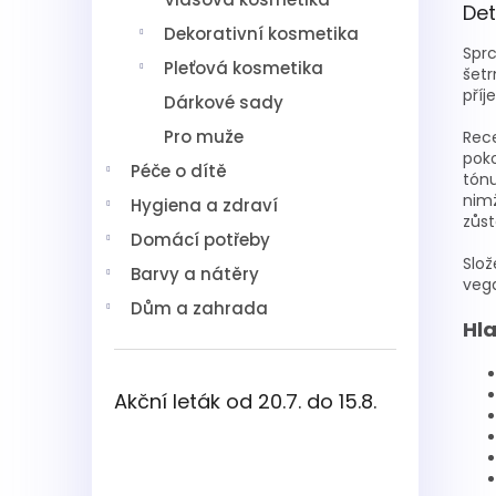
Det
Dekorativní kosmetika
Sprc
Pleťová kosmetika
šetr
příj
Dárkové sady
Pro muže
Rece
poko
Péče o dítě
tónu
nimž
Hygiena a zdraví
zůst
Domácí potřeby
Slož
Barvy a nátěry
veg
Dům a zahrada
Hla
Akční leták od 20.7. do 15.8.