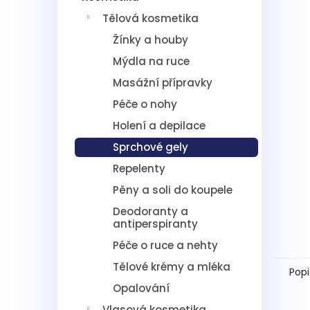
í
Tělová kosmetika
p
a
Žínky a houby
n
Mýdla na ruce
e
l
Masážní přípravky
Péče o nohy
Holení a depilace
Sprchové gely
Repelenty
Pěny a soli do koupele
Deodoranty a
antiperspiranty
Péče o ruce a nehty
Tělové krémy a mléka
Popi
Opalování
Vlasová kosmetika