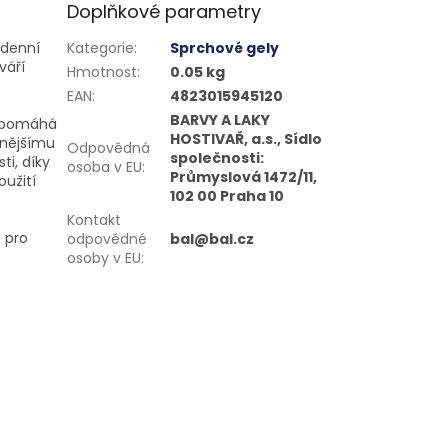
Doplňkové parametry
odenní
Kategorie
:
Sprchové gely
váří
Hmotnost
:
0.05 kg
EAN
:
4823015945120
BARVY A LAKY
t pomáhá
HOSTIVAŘ, a.s., Sídlo
anějšímu
Odpovědná
společnosti:
ti, díky
osoba v EU
:
Průmyslová 1472/11,
užití
102 00 Praha 10
Kontakt
 pro
odpovědné
bal@bal.cz
osoby v EU
: