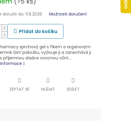
adem
(>5 ks)
doručit do:
11.8.2026
Možnosti doručení
Přidat do košíku
harmacy sprchový gel s fíkem a arganovým
emně čistí pokožku, vyživuje ji a zanechává ji
s příjemnou sladce ovocnou vůní.…
í informace
ZEPTAT SE
HLÍDAT
SDÍLET