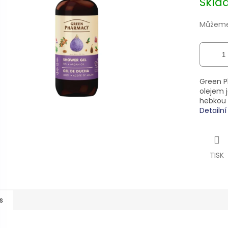
Skl
5
cena:
hvězdiček.
Můžeme 
Green P
olejem j
hebkou 
Detailn
TISK
s