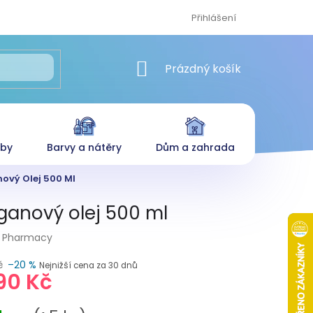
Přihlášení
NÁKUPNÍ KOŠÍK
Prázdný košík
eby
Barvy a nátěry
Dům a zahrada
ový Olej 500 Ml
ganový olej 500 ml
 Pharmacy
č
–20 %
Nejnižší cena za 30 dnů
90 Kč