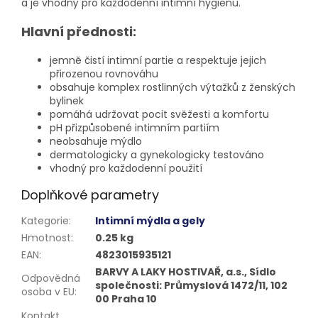
a je vhodný pro každodenní intimní hygienu.
Hlavní přednosti:
jemně čistí intimní partie a respektuje jejich
přirozenou rovnováhu
obsahuje komplex rostlinných výtažků z ženských
bylinek
pomáhá udržovat pocit svěžesti a komfortu
pH přizpůsobené intimním partiím
neobsahuje mýdlo
dermatologicky a gynekologicky testováno
vhodný pro každodenní použití
Doplňkové parametry
Kategorie
:
Intimní mýdla a gely
Hmotnost
:
0.25 kg
EAN
:
4823015935121
BARVY A LAKY HOSTIVAŘ, a.s., Sídlo
Odpovědná
společnosti: Průmyslová 1472/11, 102
osoba v EU
:
00 Praha 10
Kontakt