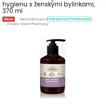
hygienu s ženskými bylinkami,
370 ml
Průměrné
Podrobnosti hodnocení
Akce
Neohodnoceno
hodnocení
Značka:
Green Pharmacy
produktu
je
0,0
z
5
hvězdiček.