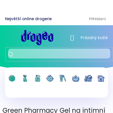
Přejít
na
obsah
Přihlášení
NÁKUPNÍ KOŠÍK
Prázdný košík
Green Pharmacy Gel na intimní