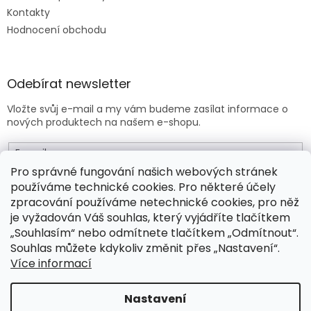
Kontakty
Hodnocení obchodu
Odebírat newsletter
Vložte svůj e-mail a my vám budeme zasílat informace o
nových produktech na našem e-shopu.
E-mail
Pro správné fungování našich webových stránek
používáme technické cookies. Pro některé účely
Vložením e-mailu souhlasíte s
obchodními podmínkami
.
zpracování používáme netechnické cookies, pro něž
je vyžadován Váš souhlas, který vyjádříte tlačítkem
PŘIHLÁSIT SE
„Souhlasím“ nebo odmítnete tlačítkem „Odmítnout“.
Souhlas můžete kdykoliv změnit přes „Nastavení“.
Více informací
Vytvořil Shoptet Premium
Nastavení