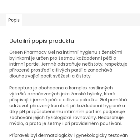
Popis
Detailní popis produktu
Green Pharmacy Gel na intimní hygienu s ženskými
bylinkami je určen pro šetrnou každodenní péči o
intimní partie. Jemně odstraňuje nečistoty, respektuje
přirozené prostředí citlivých partií a zanechává
dlouhotrvající pocit svěžesti a čistoty.
Receptura je obohacena o komplex rostlinných
výtažků označovaných jako ženské bylinky, které
přispívají k jemné péči o citlivou pokožku. Gel pomáhá
udržovat přirozený komfort při každodenní hygieně a
díky pH přizpůsobenému intimním partiím podporuje
zachování jejich fyziologické rovnováhy. Neobsahuje
mýdlo, a proto je šetrný i při pravidelném používání.
Přípravek byl dermatologicky i gynekologicky testován