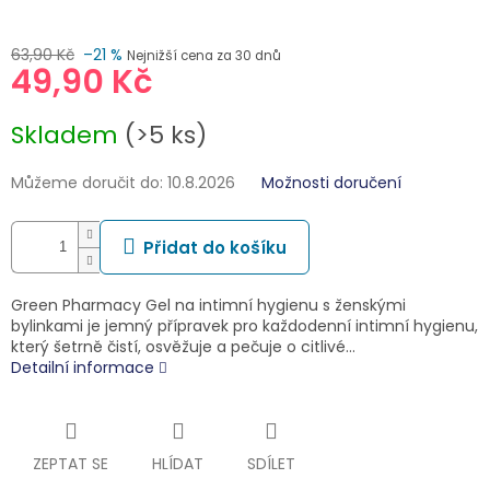
63,90 Kč
–21 %
Nejnižší cena za 30 dnů
49,90 Kč
Měrná
Skladem
(>5 ks)
cena:
Můžeme doručit do:
10.8.2026
Možnosti doručení
Přidat do košíku
Green Pharmacy Gel na intimní hygienu s ženskými
bylinkami je jemný přípravek pro každodenní intimní hygienu,
který šetrně čistí, osvěžuje a pečuje o citlivé…
Detailní informace
ZEPTAT SE
HLÍDAT
SDÍLET