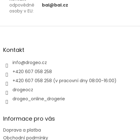
odpovědné
bal@bal.cz
osoby v EU
:
Z
á
p
a
Kontakt
t
í
info
@
drogeo.cz
+420 607 058 258
+420 607 058 258 (v pracovní dny 08:00-16:00)
drogeocz
drogeo_online_drogerie
Informace pro vás
Doprava a platba
Obchodní podmínky