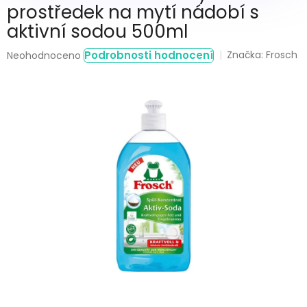
prostředek na mytí nádobí s
aktivní sodou 500ml
Průměrné
Podrobnosti hodnocení
Značka:
Frosch
Neohodnoceno
hodnocení
produktu
je
0,0
z
5
hvězdiček.