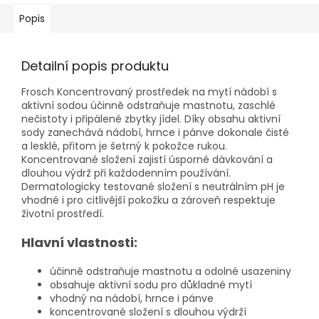
Popis
Detailní popis produktu
Frosch Koncentrovaný prostředek na mytí nádobí s
aktivní sodou účinně odstraňuje mastnotu, zaschlé
nečistoty i připálené zbytky jídel. Díky obsahu aktivní
sody zanechává nádobí, hrnce i pánve dokonale čisté
a lesklé, přitom je šetrný k pokožce rukou.
Koncentrované složení zajistí úsporné dávkování a
dlouhou výdrž při každodenním používání.
Dermatologicky testované složení s neutrálním pH je
vhodné i pro citlivější pokožku a zároveň respektuje
životní prostředí.
Hlavní vlastnosti:
účinně odstraňuje mastnotu a odolné usazeniny
obsahuje aktivní sodu pro důkladné mytí
vhodný na nádobí, hrnce i pánve
koncentrované složení s dlouhou výdrží