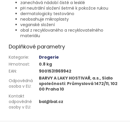
zanechává nádobí čisté a lesklé
pH neutrální složení šetrné k pokožce rukou
dermatologicky testováno
neobsahuje mikroplasty
veganské složení
obal z recyklovaného a recyklovatelného
materiálu
Doplňkové parametry
Kategorie
:
Drogerie
Hmotnost
:
0.8 kg
EAN
:
9001531969942
BARVY A LAKY HOSTIVAŘ, a.s., Sídlo
Odpovědná
společnosti: Průmyslová 1472/11, 102
osoba v EU
:
00 Praha 10
Kontakt
odpovědné
bal@bal.cz
osoby v EU
:
Z