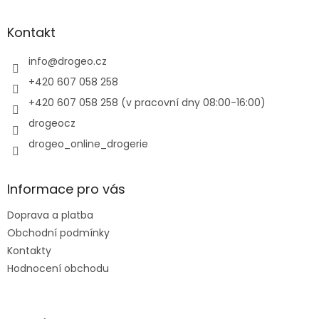
á
p
a
Kontakt
t
í
info
@
drogeo.cz
+420 607 058 258
+420 607 058 258 (v pracovní dny 08:00-16:00)
drogeocz
drogeo_online_drogerie
Informace pro vás
Doprava a platba
Obchodní podmínky
Kontakty
Hodnocení obchodu