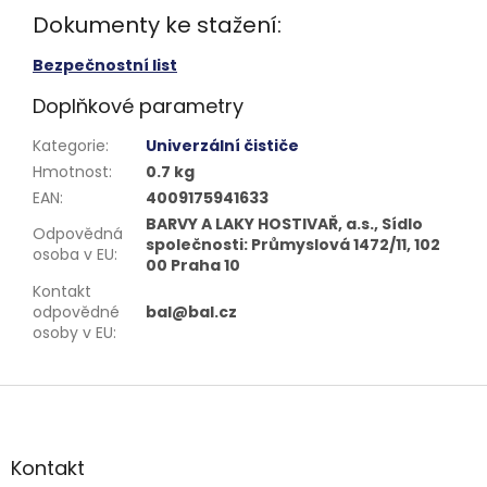
Dokumenty ke stažení:
Bezpečnostní list
Doplňkové parametry
Kategorie
:
Univerzální čističe
Hmotnost
:
0.7 kg
EAN
:
4009175941633
BARVY A LAKY HOSTIVAŘ, a.s., Sídlo
Odpovědná
společnosti: Průmyslová 1472/11, 102
osoba v EU
:
00 Praha 10
Kontakt
odpovědné
bal@bal.cz
osoby v EU
:
Z
á
p
a
Kontakt