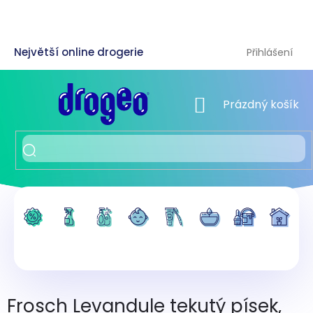
Přejít
na
obsah
Přihlášení
NÁKUPNÍ KOŠÍK
Prázdný košík
Frosch Levandule tekutý písek,