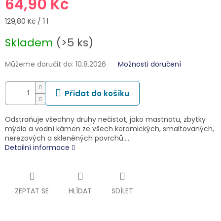
64,90 Kč
Měrná
129,80 Kč / 1 l
cena:
Skladem
(>5 ks)
Můžeme doručit do:
10.8.2026
Možnosti doručení
Přidat do košíku
Odstraňuje všechny druhy nečistot, jako mastnotu, zbytky
mýdla a vodní kámen ze všech keramických, smaltovaných,
nerezových a skleněných povrchů.…
Detailní informace
ZEPTAT SE
HLÍDAT
SDÍLET