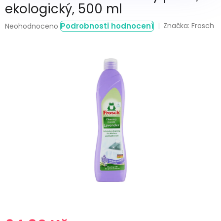
ekologický, 500 ml
Průměrné
Podrobnosti hodnocení
Značka:
Frosch
Neohodnoceno
hodnocení
produktu
je
0,0
z
5
hvězdiček.