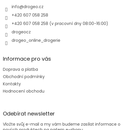
t
í
info
@
drogeo.cz
+420 607 058 258
+420 607 058 258 (v pracovní dny 08:00-16:00)
drogeocz
drogeo_online_drogerie
Informace pro vás
Doprava a platba
Obchodní podmínky
Kontakty
Hodnocení obchodu
Odebírat newsletter
Vložte svůj e-mail a my vám budeme zasílat informace o
nových produktech na našem e-shopu.