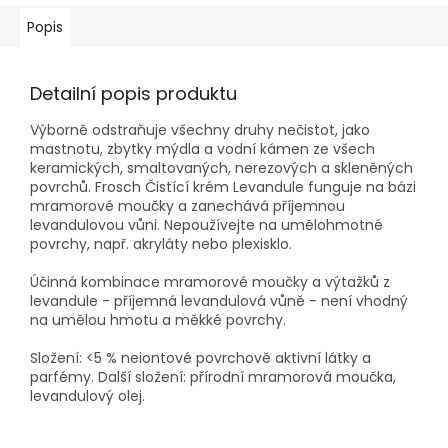
Popis
Detailní popis produktu
Výborně odstraňuje všechny druhy nečistot, jako
mastnotu, zbytky mýdla a vodní kámen ze všech
keramických, smaltovaných, nerezových a skleněných
povrchů. Frosch Čistící krém Levandule funguje na bázi
mramorové moučky a zanechává příjemnou
levandulovou vůni. Nepoužívejte na umělohmotné
povrchy, např. akryláty nebo plexisklo.
Účinná kombinace mramorové moučky a výtažků z
levandule - příjemná levandulová vůně - není vhodný
na umělou hmotu a měkké povrchy.
Složení: <5 % neiontové povrchově aktivní látky a
parfémy. Další složení: přírodní mramorová moučka,
levandulový olej.