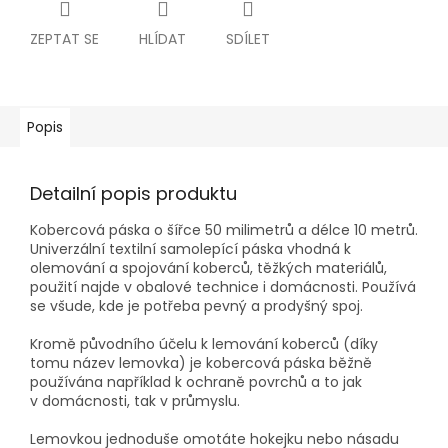
ZEPTAT SE
HLÍDAT
SDÍLET
Popis
Detailní popis produktu
Kobercová páska o šířce 50 milimetrů a délce 10 metrů.
Univerzální textilní samolepící páska vhodná k
olemování a spojování koberců, těžkých materiálů,
použití najde v obalové technice i domácnosti. Používá
se všude, kde je potřeba pevný a prodyšný spoj.
Kromě původního účelu k lemování koberců (díky
tomu název lemovka) je kobercová páska běžně
používána například k ochraně povrchů a to jak
v domácnosti, tak v průmyslu.
Lemovkou jednoduše omotáte hokejku nebo násadu