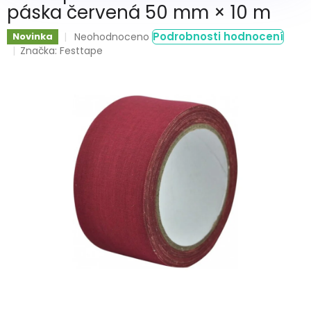
páska červená 50 mm × 10 m
Průměrné
Podrobnosti hodnocení
Novinka
Neohodnoceno
hodnocení
Značka:
Festtape
produktu
je
0,0
z
5
hvězdiček.