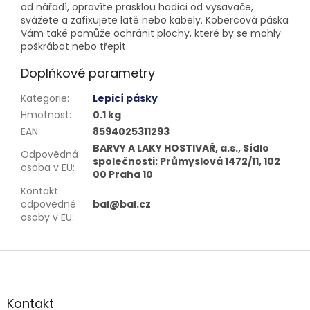
od nářadí, opravíte prasklou hadici od vysavače,
svážete a zafixujete latě nebo kabely. Kobercová páska
Vám také pomůže ochránit plochy, které by se mohly
poškrábat nebo třepit.
Doplňkové parametry
Kategorie
:
Lepicí pásky
Hmotnost
:
0.1 kg
EAN
:
8594025311293
BARVY A LAKY HOSTIVAŘ, a.s., Sídlo
Odpovědná
společnosti: Průmyslová 1472/11, 102
osoba v EU
:
00 Praha 10
Kontakt
odpovědné
bal@bal.cz
osoby v EU
:
Z
á
p
a
Kontakt