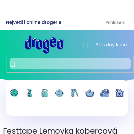
Přejít
na
obsah
Přihlášení
NÁKUPNÍ KOŠÍK
Prázdný košík
Festtape Lemovka kobercová