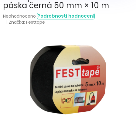
páska černá 50 mm × 10 m
Průměrné
Podrobnosti hodnocení
Neohodnoceno
hodnocení
Značka:
Festtape
produktu
je
0,0
z
5
hvězdiček.