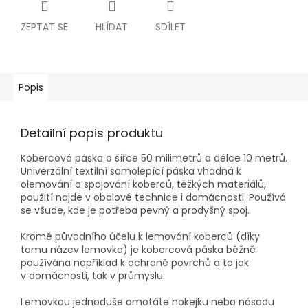
ZEPTAT SE
HLÍDAT
SDÍLET
Popis
Detailní popis produktu
Kobercová páska o šířce 50 milimetrů a délce 10 metrů.
Univerzální textilní samolepící páska vhodná k
olemování a spojování koberců, těžkých materiálů,
použití najde v obalové technice i domácnosti. Používá
se všude, kde je potřeba pevný a prodyšný spoj.
Kromě původního účelu k lemování koberců (díky
tomu název lemovka) je kobercová páska běžně
používána například k ochraně povrchů a to jak
v domácnosti, tak v průmyslu.
Lemovkou jednoduše omotáte hokejku nebo násadu