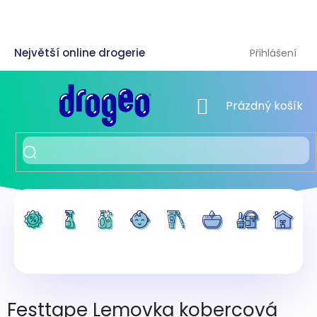
Přejít
na
obsah
Přihlášení
NÁKUPNÍ KOŠÍK
Prázdný košík
Festtape Lemovka kobercová