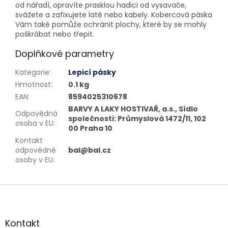
od nářadí, opravíte prasklou hadici od vysavače,
svážete a zafixujete latě nebo kabely. Kobercová páska
Vám také pomůže ochránit plochy, které by se mohly
poškrábat nebo třepit.
Doplňkové parametry
Kategorie
:
Lepicí pásky
Hmotnost
:
0.1 kg
EAN
:
8594025310678
BARVY A LAKY HOSTIVAŘ, a.s., Sídlo
Odpovědná
společnosti: Průmyslová 1472/11, 102
osoba v EU
:
00 Praha 10
Kontakt
odpovědné
bal@bal.cz
osoby v EU
:
Z
á
p
a
Kontakt