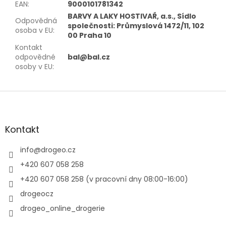
EAN
:
9000101781342
BARVY A LAKY HOSTIVAŘ, a.s., Sídlo
Odpovědná
společnosti: Průmyslová 1472/11, 102
osoba v EU
:
00 Praha 10
Kontakt
odpovědné
bal@bal.cz
osoby v EU
:
Z
á
p
a
Kontakt
t
í
info
@
drogeo.cz
+420 607 058 258
+420 607 058 258 (v pracovní dny 08:00-16:00)
drogeocz
drogeo_online_drogerie