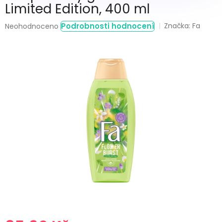
Limited Edition, 400 ml
Průměrné
Podrobnosti hodnocení
Značka:
Fa
Neohodnoceno
hodnocení
produktu
je
0,0
z
5
hvězdiček.