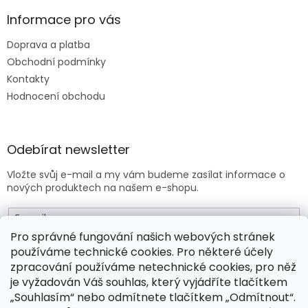
Informace pro vás
Doprava a platba
Obchodní podmínky
Kontakty
Hodnocení obchodu
Odebírat newsletter
Vložte svůj e-mail a my vám budeme zasílat informace o
nových produktech na našem e-shopu.
E-mail
Pro správné fungování našich webových stránek
používáme technické cookies. Pro některé účely
Vložením e-mailu souhlasíte s
obchodními podmínkami
.
zpracování používáme netechnické cookies, pro něž
je vyžadován Váš souhlas, který vyjádříte tlačítkem
PŘIHLÁSIT SE
„Souhlasím“ nebo odmítnete tlačítkem „Odmítnout“.