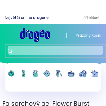
Přejít
na
obsah
Přihlášení
NÁKUPNÍ KOŠÍK
Prázdný košík
Fa sprchový gel Flower Burst