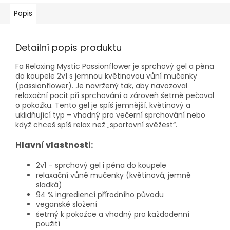
Popis
Detailní popis produktu
Fa Relaxing Mystic Passionflower je sprchový gel a pěna
do koupele 2v1 s jemnou květinovou vůní mučenky
(passionflower). Je navržený tak, aby navozoval
relaxační pocit při sprchování a zároveň šetrně pečoval
o pokožku. Tento gel je spíš jemnější, květinový a
uklidňující typ – vhodný pro večerní sprchování nebo
když chceš spíš relax než „sportovní svěžest“.
Hlavní vlastnosti:
2v1 – sprchový gel i pěna do koupele
relaxační vůně mučenky (květinová, jemně
sladká)
94 % ingrediencí přírodního původu
veganské složení
šetrný k pokožce a vhodný pro každodenní
použití