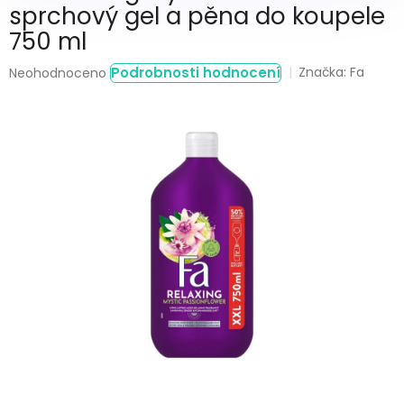
sprchový gel a pěna do koupele
750 ml
Průměrné
Podrobnosti hodnocení
Značka:
Fa
Neohodnoceno
hodnocení
produktu
je
0,0
z
5
hvězdiček.