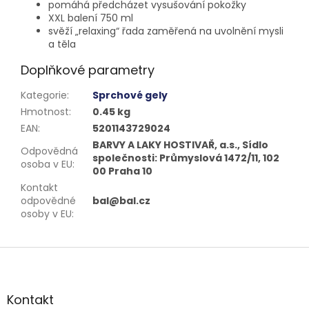
pomáhá předcházet vysušování pokožky
XXL balení 750 ml
svěží „relaxing“ řada zaměřená na uvolnění mysli
a těla
Doplňkové parametry
Kategorie
:
Sprchové gely
Hmotnost
:
0.45 kg
EAN
:
5201143729024
BARVY A LAKY HOSTIVAŘ, a.s., Sídlo
Odpovědná
společnosti: Průmyslová 1472/11, 102
osoba v EU
:
00 Praha 10
Kontakt
odpovědné
bal@bal.cz
osoby v EU
:
Z
á
p
a
Kontakt