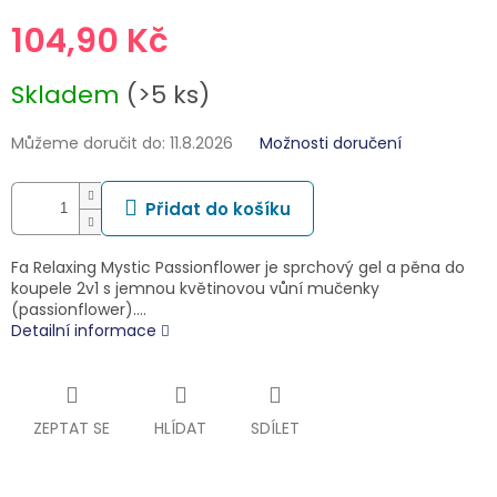
104,90 Kč
Měrná
Skladem
(>5 ks)
cena:
Můžeme doručit do:
11.8.2026
Možnosti doručení
Přidat do košíku
Fa Relaxing Mystic Passionflower je sprchový gel a pěna do
koupele 2v1 s jemnou květinovou vůní mučenky
(passionflower).…
Detailní informace
ZEPTAT SE
HLÍDAT
SDÍLET