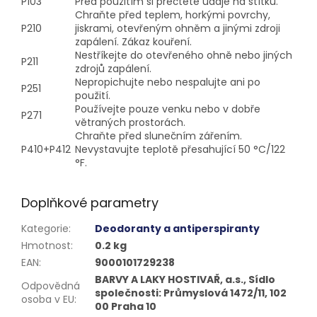
P103
Před použitím si přečtěte údaje na štítku.
Chraňte před teplem, horkými povrchy,
P210
jiskrami, otevřeným ohněm a jinými zdroji
zapálení. Zákaz kouření.
Nestříkejte do otevřeného ohně nebo jiných
P211
zdrojů zapálení.
Nepropichujte nebo nespalujte ani po
P251
použití.
Používejte pouze venku nebo v dobře
P271
větraných prostorách.
Chraňte před slunečním zářením.
P410+P412
Nevystavujte teplotě přesahující 50 °C/122
°F.
Doplňkové parametry
Kategorie
:
Deodoranty a antiperspiranty
Hmotnost
:
0.2 kg
EAN
:
9000101729238
BARVY A LAKY HOSTIVAŘ, a.s., Sídlo
Odpovědná
společnosti: Průmyslová 1472/11, 102
osoba v EU
:
00 Praha 10