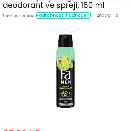
deodorant ve spreji, 150 ml
Průměrné
Podrobnosti hodnocení
Značka:
Fa
Neohodnoceno
hodnocení
produktu
je
0,0
z
5
hvězdiček.