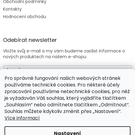
Obchodní podmínky
Kontakty
Hodnocení obchodu
Odebírat newsletter
Vložte svůj e-mail a my vám budeme zasílat informace o
nových produktech na našem e-shopu.
E-mail
Pro správné fungování našich webových stránek
používáme technické cookies. Pro některé účely
Vložením e-mailu souhlasíte s
obchodními podmínkami
.
zpracování používáme netechnické cookies, pro něž
je vyžadován Váš souhlas, který vyjádříte tlačítkem
PŘIHLÁSIT SE
„Souhlasím“ nebo odmítnete tlačítkem „Odmítnout“.
Souhlas můžete kdykoliv změnit přes „Nastavení“.
Více informací
Vytvořil Shoptet Premium
Nastavení