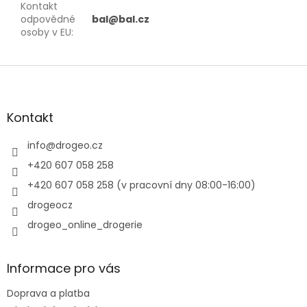
Kontakt
odpovědné
bal@bal.cz
osoby v EU
:
Z
á
p
a
Kontakt
t
í
info
@
drogeo.cz
+420 607 058 258
+420 607 058 258 (v pracovní dny 08:00-16:00)
drogeocz
drogeo_online_drogerie
Informace pro vás
Doprava a platba