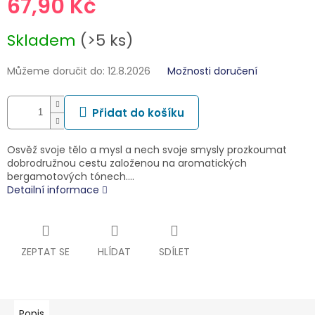
67,90 Kč
Měrná
Skladem
(>5 ks)
cena:
Můžeme doručit do:
12.8.2026
Možnosti doručení
Přidat do košíku
Osvěž svoje tělo a mysl a nech svoje smysly prozkoumat
dobrodružnou cestu založenou na aromatických
bergamotových tónech.…
Detailní informace
ZEPTAT SE
HLÍDAT
SDÍLET
Popis