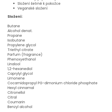
Složení šetrné k pokožce
Veganské složení
Složení:
Butane
Alcohol denat.
Propane
Isobutane
Propylene glycol
Triethyl citrate
Parfum (fragrance)
Phenoxyethanol
Linalool
1,2-hexanediol
Caprylyl glycol
Limonene
Cocamidopropyl PG-dimonium chloride phosphate
Hexyl cinnamal
Citronellol
Citral
Coumarin
Benzyl alcohol