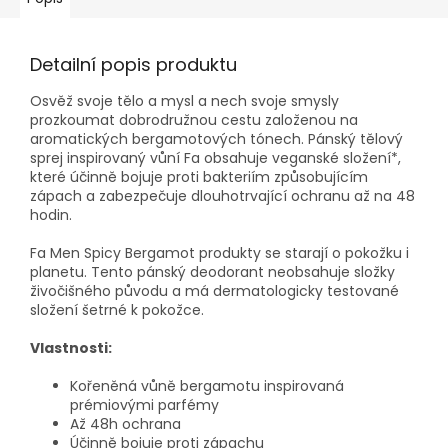
Detailní popis produktu
Osvěž svoje tělo a mysl a nech svoje smysly
prozkoumat dobrodružnou cestu založenou na
aromatických bergamotových tónech. Pánský tělový
sprej inspirovaný vůní Fa obsahuje veganské složení*,
které účinně bojuje proti bakteriím způsobujícím
zápach a zabezpečuje dlouhotrvající ochranu až na 48
hodin.
Fa Men Spicy Bergamot produkty se starají o pokožku i
planetu. Tento pánský deodorant neobsahuje složky
živočišného původu a má dermatologicky testované
složení šetrné k pokožce.
Vlastnosti:
Kořeněná vůně bergamotu inspirovaná
prémiovými parfémy
Až 48h ochrana
Účinně bojuje proti zápachu