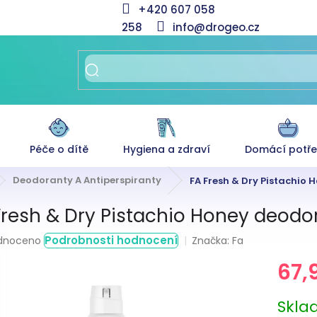
+420 607 058
258
info@drogeo.cz
Péče o dítě
Hygiena a zdraví
Domácí potř
Deodoranty A Antiperspiranty
FA Fresh & Dry Pistachio 
Fresh & Dry Pistachio Honey deodor
rné
Podrobnosti hodnocení
Značka:
Fa
dnoceno
ení
67,
tu
Měrná
Skl
cena: