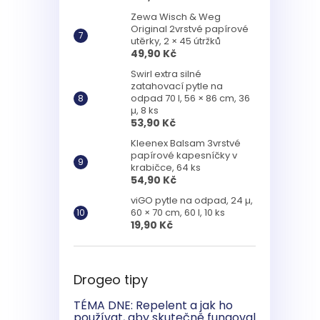
Zewa Wisch & Weg
Original 2vrstvé papírové
utěrky, 2 × 45 útržků
49,90 Kč
Swirl extra silné
zatahovací pytle na
odpad 70 l, 56 × 86 cm, 36
µ, 8 ks
53,90 Kč
Kleenex Balsam 3vrstvé
papírové kapesníčky v
krabičce, 64 ks
54,90 Kč
viGO pytle na odpad, 24 µ,
60 × 70 cm, 60 l, 10 ks
19,90 Kč
Drogeo tipy
TÉMA DNE: Repelent a jak ho
používat, aby skutečně fungoval