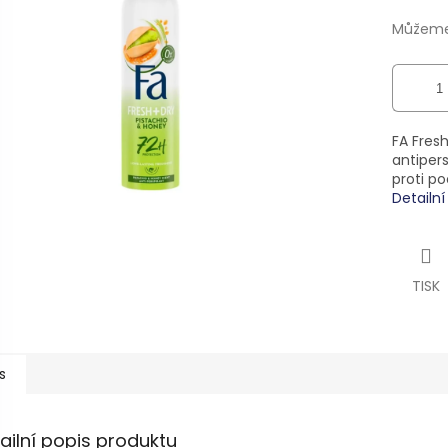
ek.
Můžeme 
FA Fres
antipers
proti p
Detailn
TISK
s
ailní popis produktu