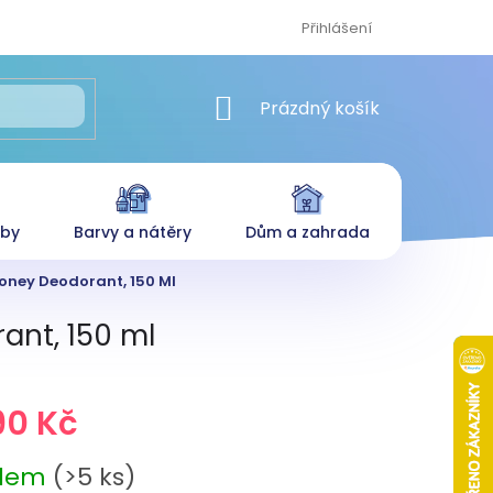
Přihlášení
NÁKUPNÍ KOŠÍK
Prázdný košík
eby
Barvy a nátěry
Dům a zahrada
Honey Deodorant, 150 Ml
ant, 150 ml
90 Kč
adem
(>5 ks)