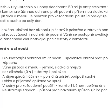
resh & Dry Pistachio & Honey deodorant 150 ml je antiperspirant v
ý kombinuje účinnou ochranu proti pocení s příjemnou sladko-o
 pistácií a medu. Je navržen pro každodenní použití a poskytuje 
esti a sucha po celý den.
 lehkému složení bez alkoholu je šetrný k pokožce a zároveň p
tralizovat zápach i nadměrné pocení. Vůně se postupně uvolňu
a zanechává dlouhotrvající pocit čistoty a komfortu.
vní vlastnosti
Dlouhotrvající ochrana až 72 hodin – spolehlivě chrání proti p
zápachu
Vůně pistácií a medu – jemná, sladká a hřejivá
Bez alkoholu (0 %) – šetrný k pokožce
Antiperspirační účinek – pomáhá udržet podpaží suché
Lehká a příjemná aplikace ve spreji
Vhodný pro každodenní použití – komfort během celého dne
Neutralizuje zápach – působí proti bakteriím způsobujícím pa