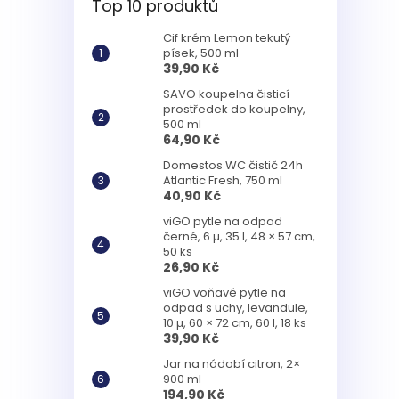
Top 10 produktů
Cif krém Lemon tekutý
písek, 500 ml
39,90 Kč
SAVO koupelna čisticí
prostředek do koupelny,
500 ml
64,90 Kč
Domestos WC čistič 24h
Atlantic Fresh, 750 ml
40,90 Kč
viGO pytle na odpad
černé, 6 µ, 35 l, 48 × 57 cm,
50 ks
26,90 Kč
viGO voňavé pytle na
odpad s uchy, levandule,
10 µ, 60 × 72 cm, 60 l, 18 ks
39,90 Kč
Jar na nádobí citron, 2×
900 ml
194,90 Kč