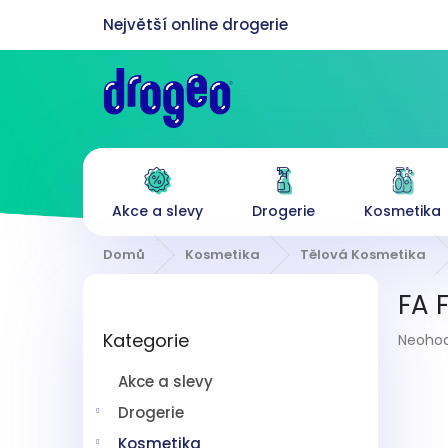
Přejít
na
obsah
Akce a slevy
Drogerie
Kosmetika
Domů
Kosmetika
Tělová Kosmetika
P
FA 
o
Přeskočit
s
Průmě
Kategorie
kategorie
Neoho
t
hodnoc
r
produk
Akce a slevy
a
je
n
Drogerie
0,0
z
n
Kosmetika