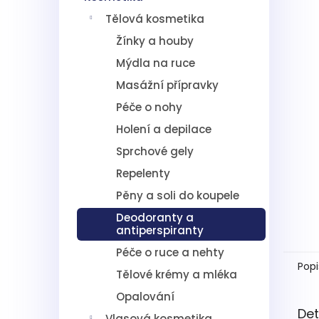
5
í
hvězdič
Tělová kosmetika
p
a
Žínky a houby
n
Mýdla na ruce
e
l
Masážní přípravky
Péče o nohy
Holení a depilace
Sprchové gely
Repelenty
Pěny a soli do koupele
Deodoranty a
antiperspiranty
Péče o ruce a nehty
Popi
Tělové krémy a mléka
Opalování
Det
Vlasová kosmetika