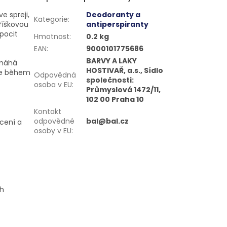
e spreji,
Deodoranty a
Kategorie
:
říškovou
antiperspiranty
pocit
Hmotnost
:
0.2 kg
EAN
:
9000101775686
BARVY A LAKY
omáhá
HOSTIVAŘ, a.s., Sídlo
je během
Odpovědná
společnosti:
osoba v EU
:
Průmyslová 1472/11,
102 00 Praha 10
Kontakt
odpovědné
bal@bal.cz
ocení a
osoby v EU
:
ch