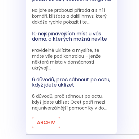
Na jaře se probouzí příroda a s ní i
komáři, klíšťata a další hmyz, který
dokáže rychle pokazit i te...
10 nejšpinavějších míst u vás
doma, o kterých možná nevíte
Pravidelně uklízíte a myslíte, že
máte vše pod kontrolou – jenže
některá místa v domácnosti
ukrývají...
6 důvodů, proč sáhnout po octu,
když jdete uklízet
6 důvodů, proč sáhnout po octu,
když jdete uklízet Ocet patří mezi
nejuniverzálnější pomocníky v do...
ARCHIV
Z