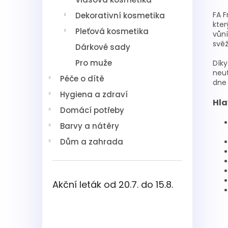
FA F
Dekorativní kosmetika
kter
Pleťová kosmetika
vůní
svěž
Dárkové sady
Pro muže
Díky
neu
Péče o dítě
dne 
Hygiena a zdraví
Hla
Domácí potřeby
Barvy a nátěry
Dům a zahrada
Akční leták od 20.7. do 15.8.