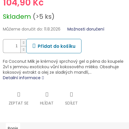
104,90 Kč
Měrná
Skladem
(>5 ks)
cena:
Můžeme doručit do:
11.8.2026
Možnosti doručení
Přidat do košíku
Fa Coconut Milk je krémový sprchový gel a pěna do koupele
2v1 s jemnou exotickou vůní kokosového mléka. Obsahuje
kokosový extrakt a olej ze sladkých mandlí,…
Detailní informace
ZEPTAT SE
HLÍDAT
SDÍLET
Popis