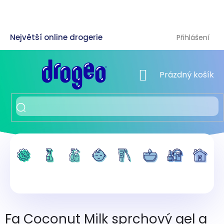
Přejít
na
obsah
Přihlášení
NÁKUPNÍ KOŠÍK
Prázdný košík
Fa Coconut Milk sprchový gel a