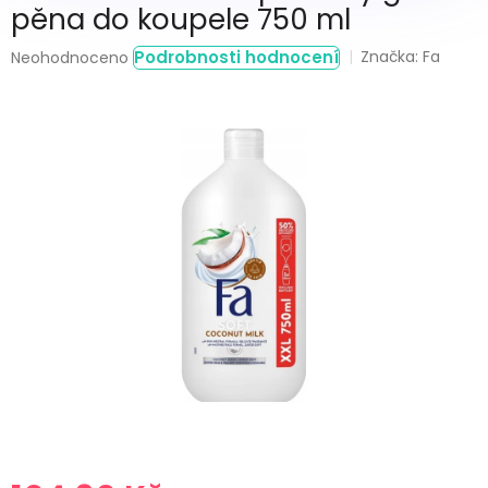
pěna do koupele 750 ml
Průměrné
Podrobnosti hodnocení
Značka:
Fa
Neohodnoceno
hodnocení
produktu
je
0,0
z
5
hvězdiček.