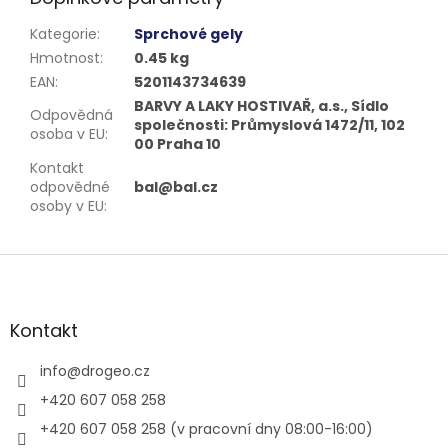
Kategorie
:
Sprchové gely
Hmotnost
:
0.45 kg
EAN
:
5201143734639
BARVY A LAKY HOSTIVAŘ, a.s., Sídlo
Odpovědná
společnosti: Průmyslová 1472/11, 102
osoba v EU
:
00 Praha 10
Kontakt
odpovědné
bal@bal.cz
osoby v EU
:
Z
á
p
a
Kontakt
t
í
info
@
drogeo.cz
+420 607 058 258
+420 607 058 258 (v pracovní dny 08:00-16:00)