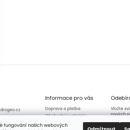
Informace pro vás
Odebíra
Doprava a platba
Vložte s
@
drogeo.cz
nových p
Obchodní podmínky
607 058 258
Kontakty
é fungování našich webových
607 058 258 (v
E-mail
Odmítnout
S