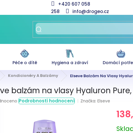
+420 607 058
258
info@drogeo.cz
Péče o dítě
Hygiena a zdraví
Domácí potř
Kondicionéry A Balzámy
Elseve Balzám Na Vlasy Hyalur
eve balzám na vlasy Hyaluron Pure,
rné
Podrobnosti hodnocení
Značka:
Elseve
dnoceno
ení
138
tu
Měrná
Skl
cena: