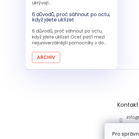
ukrývají...
6 důvodů, proč sáhnout po octu,
když jdete uklízet
6 důvodů, proč sáhnout po octu,
když jdete uklízet Ocet patří mezi
nejuniverzálnější pomocníky v do...
ARCHIV
Z
á
p
a
t
Kontakt
í
info
+420 
Pro správn
+420 