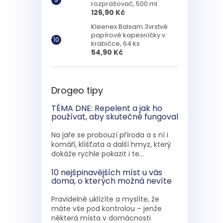
rozprašovač, 500 ml
126,90 Kč
Kleenex Balsam 3vrstvé
papírové kapesníčky v
krabičce, 64 ks
54,90 Kč
Drogeo tipy
TÉMA DNE: Repelent a jak ho
používat, aby skutečně fungoval
Na jaře se probouzí příroda a s ní i
komáři, klíšťata a další hmyz, který
dokáže rychle pokazit i te...
10 nejšpinavějších míst u vás
doma, o kterých možná nevíte
Pravidelně uklízíte a myslíte, že
máte vše pod kontrolou – jenže
některá místa v domácnosti