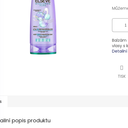
ek.
Můžeme 
Balzám 
vlasy s 
Detailn
TISK
s
ailní popis produktu