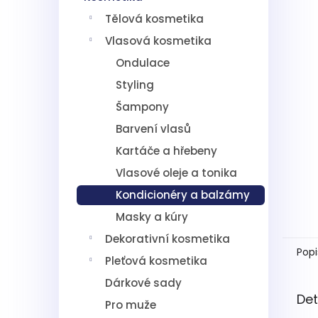
5
í
hvězdič
Tělová kosmetika
p
a
Vlasová kosmetika
n
Ondulace
e
l
Styling
Šampony
Barvení vlasů
Kartáče a hřebeny
Vlasové oleje a tonika
Kondicionéry a balzámy
Masky a kúry
Dekorativní kosmetika
Popi
Pleťová kosmetika
Dárkové sady
Det
Pro muže