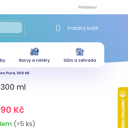
Přihlášení
NÁKUPNÍ KOŠÍK
Prázdný košík
eby
Barvy a nátěry
Dům a zahrada
on Pure, 300 Ml
 300 ml
,90 Kč
adem
(>5 ks)