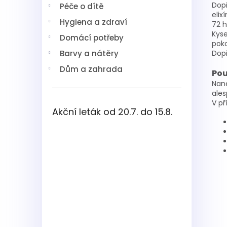
Dopř
Péče o dítě
elix
Hygiena a zdraví
72 h
Kyse
Domácí potřeby
pok
Barvy a nátěry
Dopř
Dům a zahrada
Pou
Nane
ales
V př
Akční leták od 20.7. do 15.8.