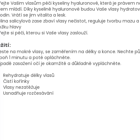
ejte Vašim vlasům péči kyseliny hyaluronové, která je právem 
írem mládí. Díky kyselině hyaluronové budou Vaše vlasy hydrato
odin. Vrátí se jim vitalita a lesk.
lina salicylová zase zbaví vlasy nečistot, reguluje tvorbu mazu a č
ožku hlavy
ejte si péči, kterou si Vaše vlasy zaslouží.
žití:
ste na mokré vlasy, se zaměřením na délky a konce. Nechte pů
poň 1 minutu a poté opláchněte.
ípadě zasažení očí je okamžitě a důkladně vypláchněte.
Rehydratuje délky vlasů
Čistí kořínky
Vlasy nezatěžuje
Usnadňuje rozčesávání