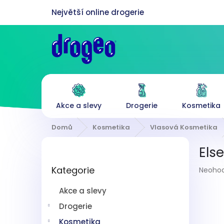
Přejít
na
obsah
Akce a slevy
Drogerie
Kosmetika
Domů
Kosmetika
Vlasová Kosmetika
P
Els
o
Přeskočit
s
Průmě
Kategorie
kategorie
Neoho
t
hodnoc
r
produk
Akce a slevy
a
je
n
Drogerie
0,0
z
n
Kosmetika