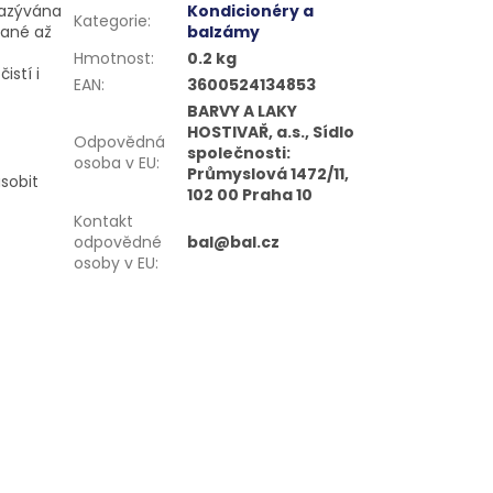
nazývána
Kondicionéry a
Kategorie
:
vané až
balzámy
Hmotnost
:
0.2 kg
istí i
EAN
:
3600524134853
BARVY A LAKY
HOSTIVAŘ, a.s., Sídlo
Odpovědná
společnosti:
osoba v EU
:
Průmyslová 1472/11,
sobit
102 00 Praha 10
Kontakt
odpovědné
bal@bal.cz
osoby v EU
: