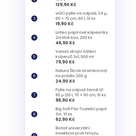
129,90 Kč
viGO pytle na odpad, 24 µ,
60 × 70 cm, 60 l, 10 ks
19,90 Kč
Linteo papírové kapesníky
2vrstvé box, 200 ks
46,90 Kč
Vanish strojní čištění
koberců 3v1, 500 ml
79,90 Kč
Natura Škrob bramborový
na prádlo 200 g
24,90 Kč
Pytle na odpad černé LD
80 µ 120 l, 70 × 110 cm, 15 ks
96,90 Kč
Big Soft Páv Toaletní papír
3vr, 10 ks
62,90 Kč
Biotoll univerzální
insekticid proti hmyzu,