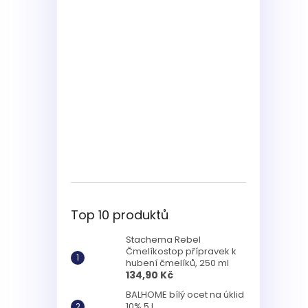
Top 10 produktů
Stachema Rebel
Čmelíkostop přípravek k
hubení čmelíků, 250 ml
134,90 Kč
BALHOME bílý ocet na úklid
10% 5 l