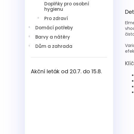
Doplňky pro osobní
hygienu
Det
Pro zdraví
Elme
Domácí potřeby
vhod
čist
Barvy a nátěry
Vari
Dům a zahrada
efe
Klí
Akční leták od 20.7. do 15.8.