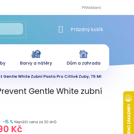
Přihlášení
NÁKUPNÍ KOŠÍK
Prázdný košík
eby
Barvy a nátěry
Dům a zahrada
t Gentle White Zubní Pasta Pro Citlivé Zuby, 75 Ml
 Prevent Gentle White zubní
č
–15 %
Nejnižší cena za 30 dnů
90 Kč