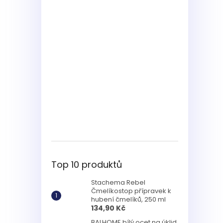
Top 10 produktů
Stachema Rebel
Čmelíkostop přípravek k
hubení čmelíků, 250 ml
134,90 Kč
BALHOME bílý ocet na úklid