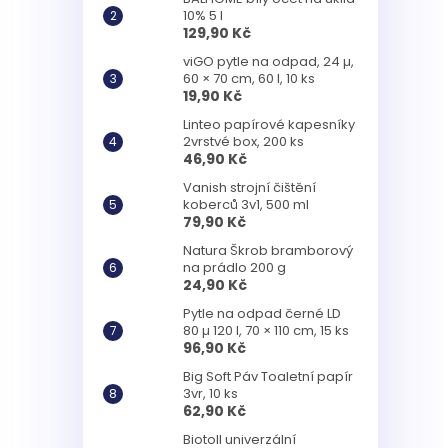
10% 5 l
129,90 Kč
viGO pytle na odpad, 24 µ,
60 × 70 cm, 60 l, 10 ks
19,90 Kč
Linteo papírové kapesníky
2vrstvé box, 200 ks
46,90 Kč
Vanish strojní čištění
koberců 3v1, 500 ml
79,90 Kč
Natura Škrob bramborový
na prádlo 200 g
24,90 Kč
Pytle na odpad černé LD
80 µ 120 l, 70 × 110 cm, 15 ks
96,90 Kč
Big Soft Páv Toaletní papír
3vr, 10 ks
62,90 Kč
Biotoll univerzální