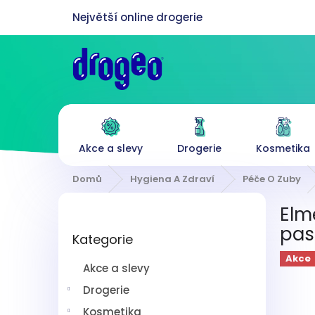
Přejít
na
obsah
Akce a slevy
Drogerie
Kosmetika
Domů
Hygiena A Zdraví
Péče O Zuby
P
Elm
o
Přeskočit
s
past
Kategorie
kategorie
t
r
Akce
Akce a slevy
a
n
Drogerie
n
Kosmetika