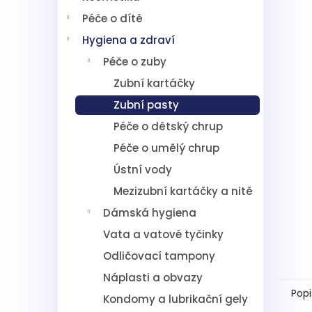
í
Péče o dítě
p
a
Hygiena a zdraví
n
Péče o zuby
e
l
Zubní kartáčky
Zubní pasty
Péče o dětský chrup
Péče o umělý chrup
Ústní vody
Mezizubní kartáčky a nitě
Dámská hygiena
Vata a vatové tyčinky
Odličovací tampony
Náplasti a obvazy
Popi
Kondomy a lubrikační gely