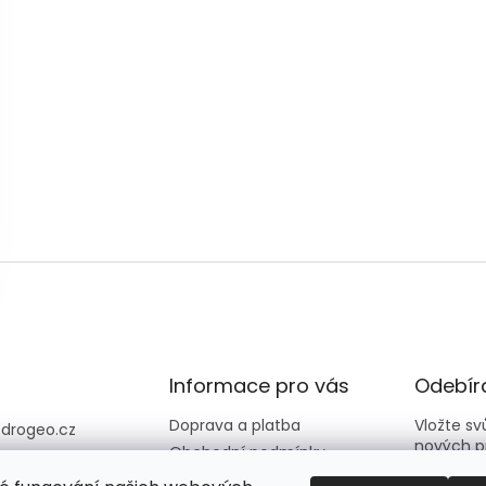
Informace pro vás
Odebíra
Doprava a platba
Vložte s
@
drogeo.cz
nových p
Obchodní podmínky
607 058 258
Kontakty