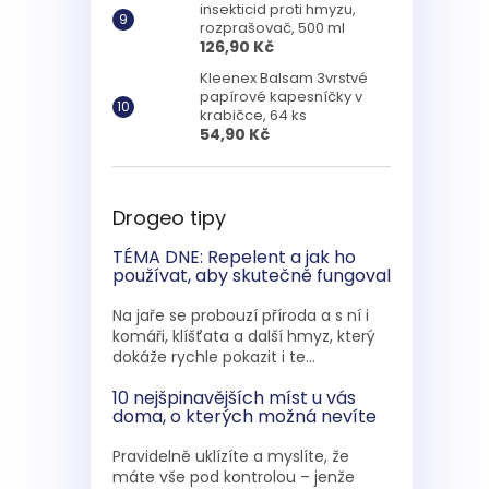
insekticid proti hmyzu,
rozprašovač, 500 ml
126,90 Kč
Kleenex Balsam 3vrstvé
papírové kapesníčky v
krabičce, 64 ks
54,90 Kč
Drogeo tipy
TÉMA DNE: Repelent a jak ho
používat, aby skutečně fungoval
Na jaře se probouzí příroda a s ní i
komáři, klíšťata a další hmyz, který
dokáže rychle pokazit i te...
10 nejšpinavějších míst u vás
doma, o kterých možná nevíte
Pravidelně uklízíte a myslíte, že
máte vše pod kontrolou – jenže