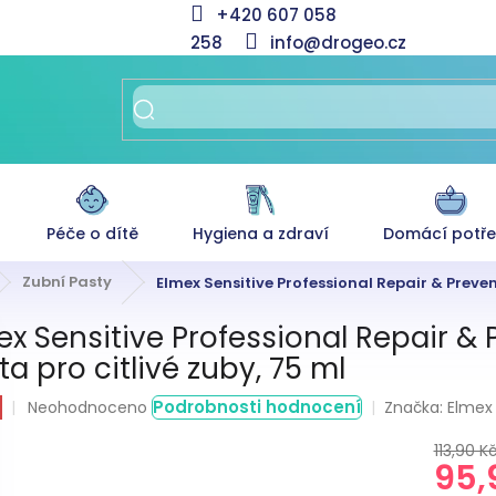
+420 607 058
258
info@drogeo.cz
Péče o dítě
Hygiena a zdraví
Domácí potř
Zubní Pasty
Elmex Sensitive Professional Repair & Preven
ex Sensitive Professional Repair &
a pro citlivé zuby, 75 ml
Průměrné
Podrobnosti hodnocení
Značka:
Elmex
Neohodnoceno
hodnocení
produktu
113,90 K
95,
je
0,0