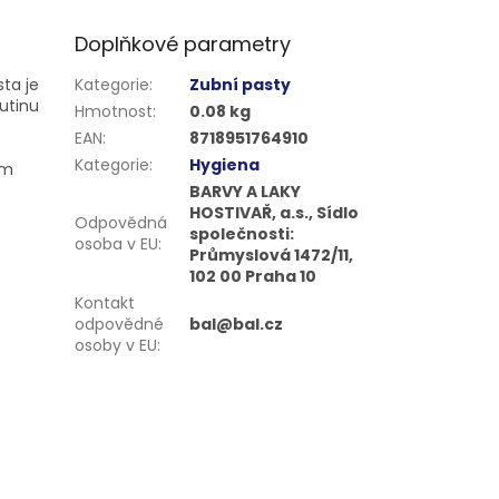
Doplňkové parametry
ta je
Kategorie
:
Zubní pasty
utinu
Hmotnost
:
0.08 kg
EAN
:
8718951764910
Kategorie
:
Hygiena
ím
BARVY A LAKY
HOSTIVAŘ, a.s., Sídlo
Odpovědná
společnosti:
osoba v EU
:
Průmyslová 1472/11,
102 00 Praha 10
Kontakt
odpovědné
bal@bal.cz
osoby v EU
: