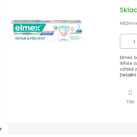
z
Měrná
Skl
5
cena:
hvězdiček.
Můžeme 
Elmex Se
White zu
vzhled 
Detailn
TISK
s