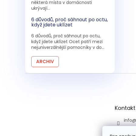
některá místa v domácnosti
ukrývají...
6 důvodů, proč sáhnout po octu,
když jdete uklízet
6 důvodů, proč sáhnout po octu,
když jdete uklízet Ocet patří mezi
nejuniverzálnější pomocníky v do...
ARCHIV
Z
á
p
a
t
Kontakt
í
info
+420 