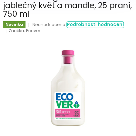
jablečný květ a mandle, 25 praní,
750 ml
Průměrné
Podrobnosti hodnocení
Novinka
Neohodnoceno
hodnocení
Značka:
Ecover
produktu
je
0,0
z
5
hvězdiček.