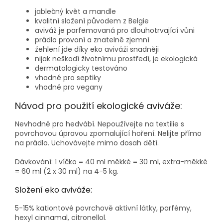
jablečný květ a mandle
kvalitní složení původem z Belgie
aviváž je parfemovaná pro dlouhotrvající vůni
prádlo provoní a znatelně zjemní
žehlení jde díky eko aviváži snadněji
nijak neškodí životnímu prostředí, je ekologická
dermatologicky testováno
vhodné pro septiky
vhodné pro vegany
Návod pro použití ekologické aviváže:
Nevhodné pro hedvábí. Nepoužívejte na textilie s
povrchovou úpravou zpomalující hoření. Nelijte přímo
na prádlo. Uchovávejte mimo dosah dětí.
Dávkování: 1 víčko = 40 ml měkké = 30 ml, extra-měkké
= 60 ml (2 x 30 ml) na 4-5 kg.
Složení eko aviváže:
5-15% kationtové povrchově aktivní látky, parfémy,
hexyl cinnamal, citronellol.