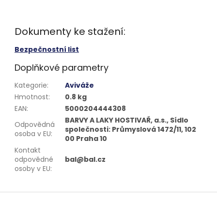
Dokumenty ke stažení:
Bezpečnostní list
Doplňkové parametry
Kategorie
:
Aviváže
Hmotnost
:
0.8 kg
EAN
:
5000204444308
BARVY A LAKY HOSTIVAŘ, a.s., Sídlo
Odpovědná
společnosti: Průmyslová 1472/11, 102
osoba v EU
:
00 Praha 10
Kontakt
odpovědné
bal@bal.cz
osoby v EU
:
Z
á