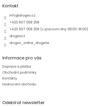
p
a
Kontakt
t
í
info
@
drogeo.cz
+420 607 058 258
+420 607 058 258 (v pracovní dny 08:00-16:00)
drogeocz
drogeo_online_drogerie
Informace pro vás
Doprava a platba
Obchodní podmínky
Kontakty
Hodnocení obchodu
Odebírat newsletter