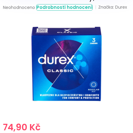
Průměrné
Podrobnosti hodnocení
Značka:
Durex
Neohodnoceno
hodnocení
produktu
je
0,0
z
5
hvězdiček.
74,90 Kč