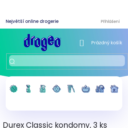
Přejít
na
obsah
Přihlášení
NÁKUPNÍ KOŠÍK
Prázdný košík
Durex Classic kondomy, 3 ks