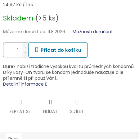
Měrná
24,97 Kč / 1 ks
cena:
Skladem
(>5 ks)
Můžeme doručit do:
11.8.2026
Možnosti doručení
Přidat do košíku
Durex nabízí tradičně vysokou kvalitu průhledných kondomů.
Díky Easy-On tvaru se kondom jednoduše nasazuje a je
příjemnější při používání.…
Detailní informace
ZEPTAT SE
HLÍDAT
SDÍLET
Popis