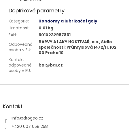
Doplňkové parametry
Kategorie
:
Kondomy a lubrikační gely
Hmotnost
:
0.01 kg
EAN
:
5010232967861
BARVY A LAKY HOSTIVAŘ, a.s., Sídlo
Odpovědná
společnosti: Průmyslová 1472/11, 102
osoba v EU
:
00 Praha 10
Kontakt
odpovědné
bal@bal.cz
osoby v EU
:
Z
á
p
a
Kontakt
t
í
info
@
drogeo.cz
+420 607 058 258