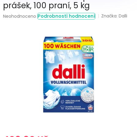
prášek, 100 praní, 5 kg
Průměrné
Podrobnosti hodnocení
Značka:
Dalli
Neohodnoceno
hodnocení
produktu
je
0,0
z
5
hvězdiček.