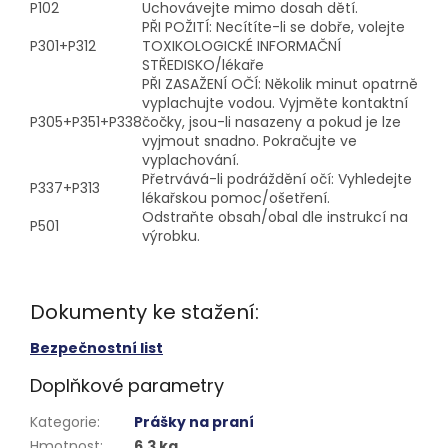
P102
Uchovávejte mimo dosah dětí.
PŘI POŽITÍ: Necítíte-li se dobře, volejte
P301+P312
TOXIKOLOGICKÉ INFORMAČNÍ
STŘEDISKO/lékaře
PŘI ZASAŽENÍ OČÍ: Několik minut opatrně
vyplachujte vodou. Vyjměte kontaktní
P305+P351+P338
čočky, jsou-li nasazeny a pokud je lze
vyjmout snadno. Pokračujte ve
vyplachování.
Přetrvává-li podráždění očí: Vyhledejte
P337+P313
lékařskou pomoc/ošetření.
Odstraňte obsah/obal dle instrukcí na
P501
výrobku.
Dokumenty ke stažení:
Bezpečnostní list
Doplňkové parametry
Kategorie
:
Prášky na praní
Hmotnost
:
6.3 kg