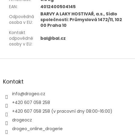
EAN
:
4012400504145
BARVY A LAKY HOSTIVAŘ, a.s., Sídlo
Odpovědná
společnosti: Průmyslová 1472/11, 102
osoba v EU
:
00 Praha 10
Kontakt
odpovědné
bal@bal.cz
osoby v EU
:
Z
á
p
a
Kontakt
t
í
info
@
drogeo.cz
+420 607 058 258
+420 607 058 258 (v pracovní dny 08:00-16:00)
drogeocz
drogeo_online_drogerie