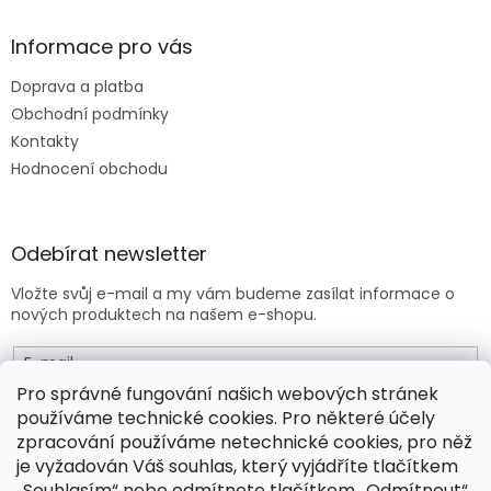
Informace pro vás
Doprava a platba
Obchodní podmínky
Kontakty
Hodnocení obchodu
Odebírat newsletter
Vložte svůj e-mail a my vám budeme zasílat informace o
nových produktech na našem e-shopu.
E-mail
Pro správné fungování našich webových stránek
používáme technické cookies. Pro některé účely
Vložením e-mailu souhlasíte s
obchodními podmínkami
.
zpracování používáme netechnické cookies, pro něž
je vyžadován Váš souhlas, který vyjádříte tlačítkem
PŘIHLÁSIT SE
„Souhlasím“ nebo odmítnete tlačítkem „Odmítnout“.