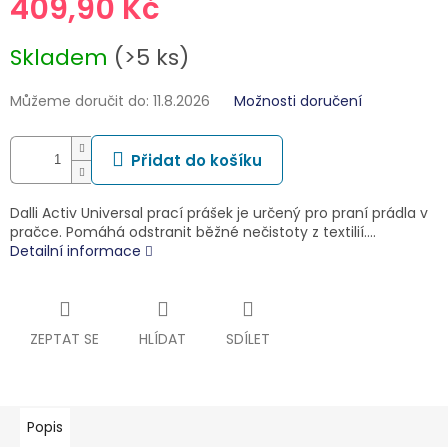
409,90 Kč
Měrná
Skladem
(>5 ks)
cena:
Můžeme doručit do:
11.8.2026
Možnosti doručení
Přidat do košíku
Dalli Activ Universal prací prášek je určený pro praní prádla v
pračce. Pomáhá odstranit běžné nečistoty z textilií.…
Detailní informace
ZEPTAT SE
HLÍDAT
SDÍLET
Popis