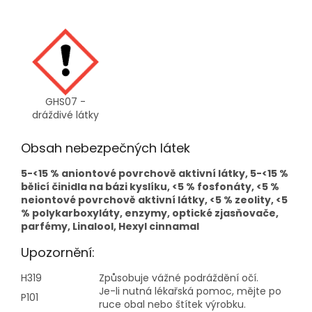
GHS07 -
dráždivé látky
Obsah nebezpečných látek
5-<15 % aniontové povrchově aktivní látky, 5-<15 %
bělicí činidla na bázi kyslíku, <5 % fosfonáty, <5 %
neiontové povrchově aktivní látky, <5 % zeolity, <5
% polykarboxyláty, enzymy, optické zjasňovače,
parfémy, Linalool, Hexyl cinnamal
Upozornění:
H319
Způsobuje vážné podráždění očí.
Je-li nutná lékařská pomoc, mějte po
P101
ruce obal nebo štítek výrobku.