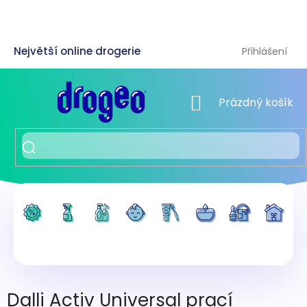
Přejít
na
obsah
Přihlášení
NÁKUPNÍ KOŠÍK
Prázdný košík
Dalli Activ Universal prací