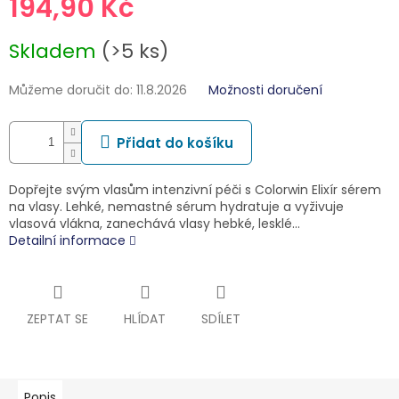
194,90 Kč
Měrná
Skladem
(>5 ks)
cena:
Můžeme doručit do:
11.8.2026
Možnosti doručení
Přidat do košíku
Dopřejte svým vlasům intenzivní péči s Colorwin Elixír sérem
na vlasy. Lehké, nemastné sérum hydratuje a vyživuje
vlasová vlákna, zanechává vlasy hebké, lesklé…
Detailní informace
ZEPTAT SE
HLÍDAT
SDÍLET
Popis