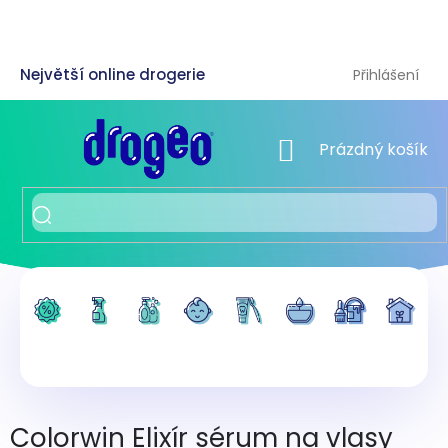
Přejít
na
obsah
Přihlášení
NÁKUPNÍ KOŠÍK
Prázdný košík
Colorwin Elixír sérum na vlasy