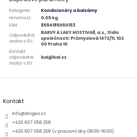
Kategorie
:
Kondicionéry a balzámy
Hmotnost
:
0.05 kg
EAN
:
8594185050193
BARVY A LAKY HOSTIVAŘ, a.s., Sídlo
Odpovědná
společnosti: Průmyslová 1472/11, 102
osoba v EU
:
00 Praha 10
Kontakt
odpovědné
bal@bal.cz
osoby v EU
:
Z
á
p
a
Kontakt
t
í
info
@
drogeo.cz
+420 607 058 258
+420 607 058 258 (v pracovní dny 08:00-16:00)