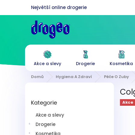
Přejít
na
obsah
Akce a slevy
Drogerie
Kosmetika
Domů
Hygiena A Zdraví
Péče O Zuby
P
Col
o
Přeskočit
s
Kategorie
kategorie
Akce
t
r
Akce a slevy
a
n
Drogerie
n
Kosmetika