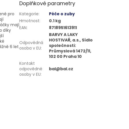
Doplňkové parametry
žené pro
Kategorie
:
Péče o zuby
jí
Hmotnost
:
0.1 kg
táčky mají
EAN
:
8718951613911
a díky
BARVY A LAKY
ší
HOSTIVAŘ, a.s., Sídlo
cké
Odpovědná
společnosti:
ižně 6 let
osoba v EU
:
Průmyslová 1472/11,
102 00 Praha 10
Kontakt
odpovědné
bal@bal.cz
osoby v EU
: