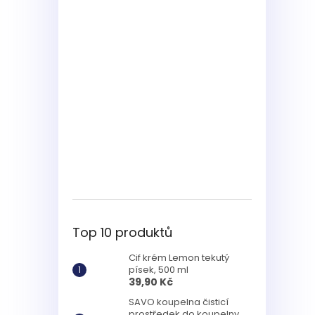
Top 10 produktů
Cif krém Lemon tekutý
písek, 500 ml
39,90 Kč
SAVO koupelna čisticí
prostředek do koupelny,