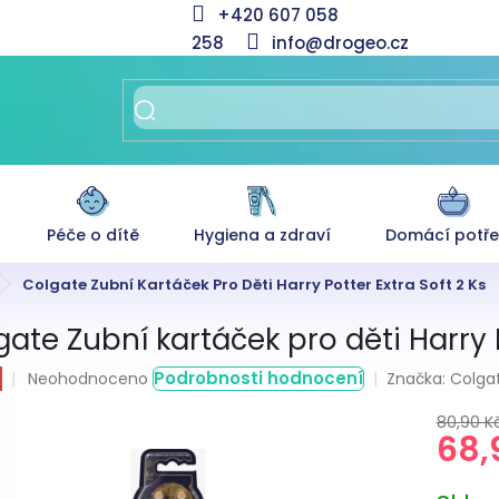
+420 607 058
258
info@drogeo.cz
Péče o dítě
Hygiena a zdraví
Domácí potř
Colgate Zubní Kartáček Pro Děti Harry Potter Extra Soft 2 Ks
gate Zubní kartáček pro děti Harry P
Průměrné
Podrobnosti hodnocení
Značka:
Colga
Neohodnoceno
hodnocení
produktu
80,90 K
68,
je
0,0
z
Měrná