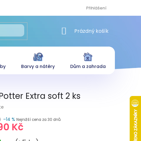
Přihlášení
NÁKUPNÍ KOŠÍK
Prázdný košík
eby
Barvy a nátěry
Dům a zahrada
otter Extra soft 2 ks
te
č
–14 %
Nejnižší cena za 30 dnů
90 Kč