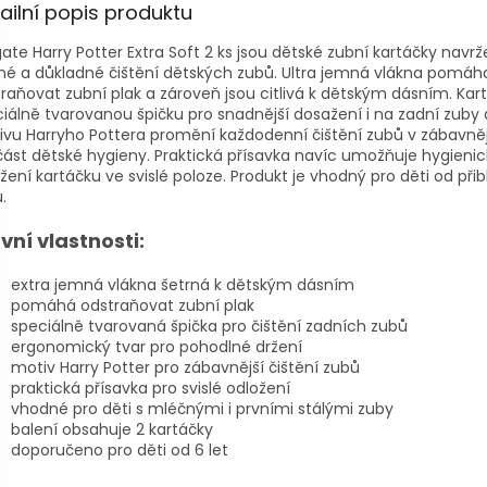
ailní popis produktu
ate Harry Potter Extra Soft 2 ks jsou dětské zubní kartáčky navr
né a důkladné čištění dětských zubů. Ultra jemná vlákna pomáha
raňovat zubní plak a zároveň jsou citlivá k dětským dásním. Kar
iálně tvarovanou špičku pro snadnější dosažení i na zadní zuby 
vu Harryho Pottera promění každodenní čištění zubů v zábavněj
ást dětské hygieny. Praktická přísavka navíc umožňuje hygieni
žení kartáčku ve svislé poloze. Produkt je vhodný pro děti od přibl
.
vní vlastnosti:
extra jemná vlákna šetrná k dětským dásním
pomáhá odstraňovat zubní plak
speciálně tvarovaná špička pro čištění zadních zubů
ergonomický tvar pro pohodlné držení
motiv Harry Potter pro zábavnější čištění zubů
praktická přísavka pro svislé odložení
vhodné pro děti s mléčnými i prvními stálými zuby
balení obsahuje 2 kartáčky
doporučeno pro děti od 6 let