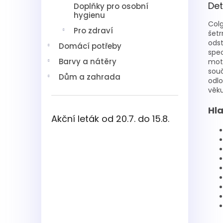
Det
Doplňky pro osobní
hygienu
Colg
Pro zdraví
šetr
odst
Domácí potřeby
spec
Barvy a nátěry
moti
souč
Dům a zahrada
odlo
věku
Hla
Akční leták od 20.7. do 15.8.