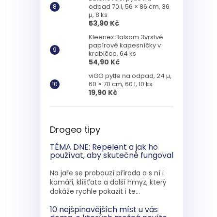
odpad 70 l, 56 × 86 cm, 36
µ, 8 ks
53,90 Kč
Kleenex Balsam 3vrstvé
papírové kapesníčky v
krabičce, 64 ks
54,90 Kč
viGO pytle na odpad, 24 µ,
60 × 70 cm, 60 l, 10 ks
19,90 Kč
Drogeo tipy
TÉMA DNE: Repelent a jak ho
používat, aby skutečně fungoval
Na jaře se probouzí příroda a s ní i
komáři, klíšťata a další hmyz, který
dokáže rychle pokazit i te...
10 nejšpinavějších míst u vás