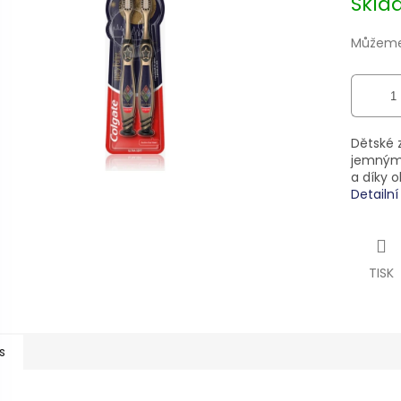
Skl
5
cena:
hvězdiček.
Můžeme 
Dětské z
jemnými
a díky 
Detailn
TISK
s