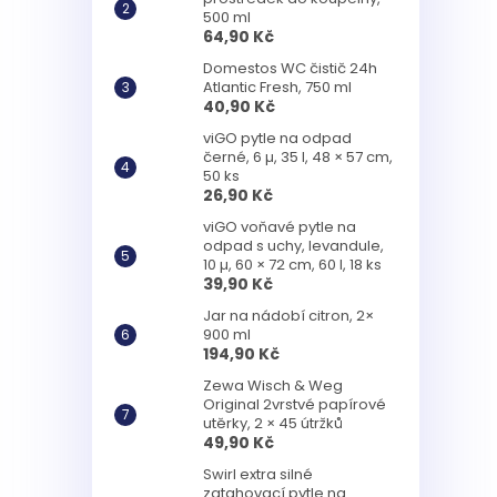
500 ml
64,90 Kč
Domestos WC čistič 24h
Atlantic Fresh, 750 ml
40,90 Kč
viGO pytle na odpad
černé, 6 µ, 35 l, 48 × 57 cm,
50 ks
26,90 Kč
viGO voňavé pytle na
odpad s uchy, levandule,
10 µ, 60 × 72 cm, 60 l, 18 ks
39,90 Kč
Jar na nádobí citron, 2×
900 ml
194,90 Kč
Zewa Wisch & Weg
Original 2vrstvé papírové
utěrky, 2 × 45 útržků
49,90 Kč
Swirl extra silné
zatahovací pytle na