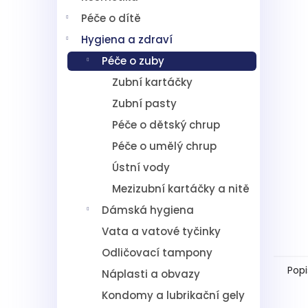
í
Péče o dítě
p
a
Hygiena a zdraví
n
Péče o zuby
e
l
Zubní kartáčky
Zubní pasty
Péče o dětský chrup
Péče o umělý chrup
Ústní vody
Mezizubní kartáčky a nitě
Dámská hygiena
Vata a vatové tyčinky
Odličovací tampony
Popi
Náplasti a obvazy
Kondomy a lubrikační gely