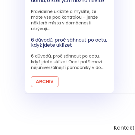
doma, o kterých možná nevíte
Pravidelně uklízíte a myslíte, že
máte vše pod kontrolou – jenže
některá místa v domácnosti
ukrývají...
6 důvodů, proč sáhnout po octu,
když jdete uklízet
6 důvodů, proč sáhnout po octu,
když jdete uklízet Ocet patří mezi
nejuniverzálnější pomocníky v do...
ARCHIV
Z
á
p
a
t
Kontakt
í