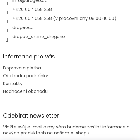
í
info
@
drogeo.cz
+420 607 058 258
+420 607 058 258 (v pracovní dny 08:00-16:00)
drogeocz
drogeo_online_drogerie
Informace pro vás
Doprava a platba
Obchodní podmínky
Kontakty
Hodnocení obchodu
Odebírat newsletter
Vložte svůj e-mail a my vám budeme zasílat informace o
nových produktech na našem e-shopu.