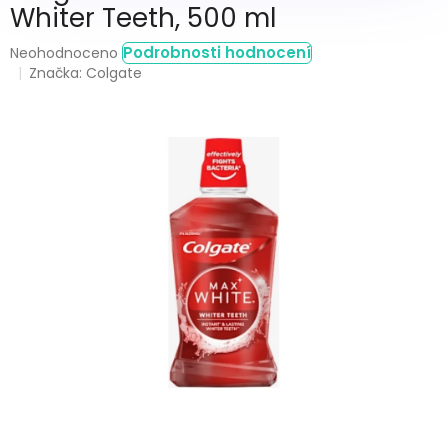
Whiter Teeth, 500 ml
Průměrné
Podrobnosti hodnocení
Neohodnoceno
hodnocení
Značka:
Colgate
produktu
je
0,0
z
5
hvězdiček.