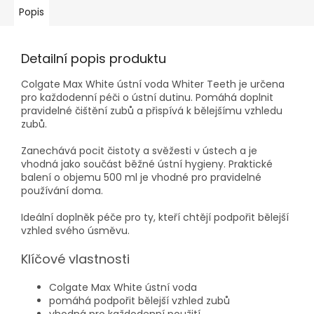
Popis
Detailní popis produktu
Colgate Max White ústní voda Whiter Teeth je určena
pro každodenní péči o ústní dutinu. Pomáhá doplnit
pravidelné čištění zubů a přispívá k bělejšímu vzhledu
zubů.
Zanechává pocit čistoty a svěžesti v ústech a je
vhodná jako součást běžné ústní hygieny. Praktické
balení o objemu 500 ml je vhodné pro pravidelné
používání doma.
Ideální doplněk péče pro ty, kteří chtějí podpořit bělejší
vzhled svého úsměvu.
Klíčové vlastnosti
Colgate Max White ústní voda
pomáhá podpořit bělejší vzhled zubů
vhodná pro každodenní použití