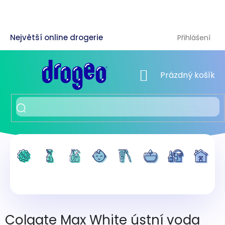
Přejít
na
obsah
Přihlášení
NÁKUPNÍ KOŠÍK
Prázdný košík
Colgate Max White ústní voda