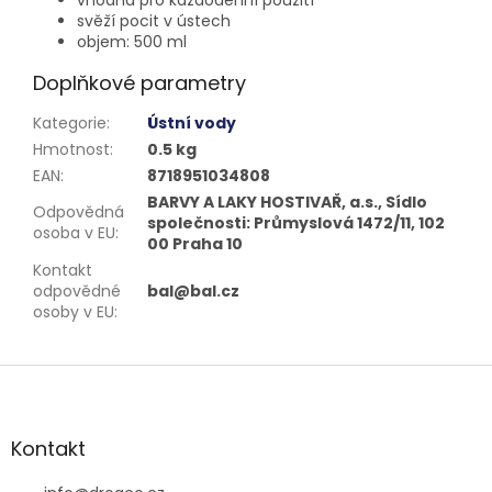
svěží pocit v ústech
objem: 500 ml
Doplňkové parametry
Kategorie
:
Ústní vody
Hmotnost
:
0.5 kg
EAN
:
8718951034808
BARVY A LAKY HOSTIVAŘ, a.s., Sídlo
Odpovědná
společnosti: Průmyslová 1472/11, 102
osoba v EU
:
00 Praha 10
Kontakt
odpovědné
bal@bal.cz
osoby v EU
:
Z
á
p
a
Kontakt
t