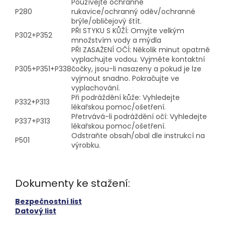
Používejte ochranné
P280
rukavice/ochranný oděv/ochranné
brýle/obličejový štít.
PŘI STYKU S KŮŽÍ: Omyjte velkým
P302+P352
množstvím vody a mýdla
PŘI ZASAŽENÍ OČÍ: Několik minut opatrně
vyplachujte vodou. Vyjměte kontaktní
P305+P351+P338
čočky, jsou-li nasazeny a pokud je lze
vyjmout snadno. Pokračujte ve
vyplachování.
Při podráždění kůže: Vyhledejte
P332+P313
lékařskou pomoc/ošetření.
Přetrvává-li podráždění očí: Vyhledejte
P337+P313
lékařskou pomoc/ošetření.
Odstraňte obsah/obal dle instrukcí na
P501
výrobku.
Dokumenty ke stažení:
Bezpečnostní list
Datový list