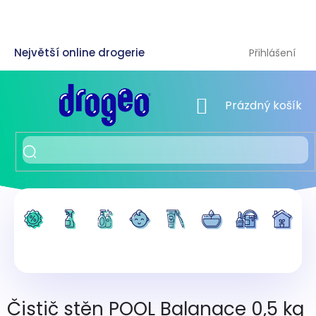
Přejít
na
obsah
Přihlášení
NÁKUPNÍ KOŠÍK
Prázdný košík
Čistič stěn POOL Balanace 0,5 kg