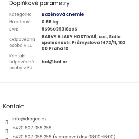
Doplňkové parametry
Kategorie
:
Bazénová chemie
Hmotnost
:
0.55 kg
EAN
:
8595039316205
BARVY A LAKY HOSTIVAŘ, a.s., Sídlo
Odpovědná
společnosti: Průmyslová 1472/11, 102
osoba v EU
:
00 Praha 10
Kontakt
odpovědné
bal@bal.cz
osoby v EU
:
Z
á
p
a
Kontakt
t
í
info
@
drogeo.cz
+420 607 058 258
+420 607 058 258 (v pracovní dny 08:00-16:00)