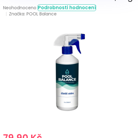
Průměrné
Podrobnosti hodnocení
Neohodnoceno
hodnocení
Značka:
POOL Balance
produktu
je
0,0
z
5
hvězdiček.
79,90 Kč