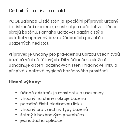
Detailní popis produktu
POOL Balance Čistič stěn je speciální přípravek určený
k odstranění usazenin, mastnoty a nečistot ze stěn a
okrajů bazénu. Pomáhá udržovat bazén čistý a
esteticky upravený bez nežádoucích povlaků a
usazených nečistot.
Přípravek je vhodný pro pravidelnou údržbu všech typů
bazénů včetně fóliových. Díky účinnému složení
usnadňuje čištění bazénových stěn i hladinové linky a
přispívá k celkové hygieně bazénového prostředí.
Hlavní výhody:
účinně odstraňuje mastnotu a usazeniny
vhodný na stěny i okraje bazénu
pomáhá čistit hladinovou linku
vhodný pro všechny typy bazénů
šetrný k bazénovým povrchům
jednoduchá aplikace