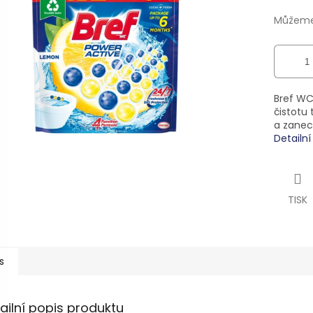
ek.
Můžeme 
Bref WC 
čistotu
a zanec
Detailn
TISK
s
ailní popis produktu