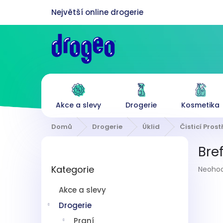
Přejít
na
obsah
Akce a slevy
Drogerie
Kosmetika
Domů
Drogerie
Úklid
Čisticí Pros
P
Bre
o
Přeskočit
s
Průmě
Kategorie
kategorie
Neoho
t
hodnoc
r
produk
Akce a slevy
a
je
n
Drogerie
0,0
z
n
Praní