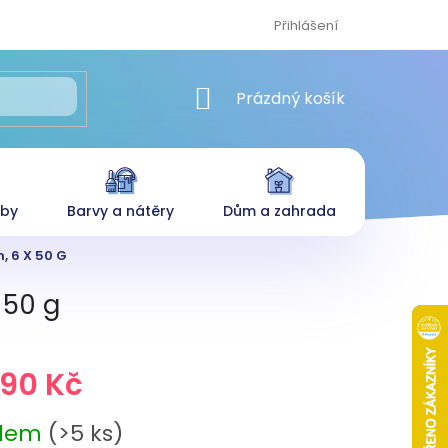
Přihlášení
NÁKUPNÍ KOŠÍK
Prázdný košík
eby
Barvy a nátěry
Dům a zahrada
, 6 X 50 G
 50 g
,90 Kč
adem
(>5 ks)