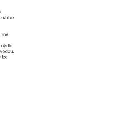
.
 štítek
anné
 mýdla
 vodou.
 lze