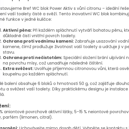
stavujeme Bref WC blok Power Aktiv s vůní citronu – ideální řeše
ení vaší toalety čisté a svěží. Tento inovativní WC blok kombinuj
né funkce v jedné kuličce:
Aktivní pěna:
Při každém spláchnutí vytváří bohatou pěnu, kt
důkladně čistí vnitřní povrch toalety.
Ochrana proti vodnímu kameni:
Zabraňuje usazování vodn
kamene, čímž prodlužuje životnost vaší toalety a udržuje ji v 
stavu.
Ochrana proti nečistotám:
Speciální složení brání ulpívání n
na povrchu mísy, což usnadňuje následné čištění.
Extra svěžest:
Uvolňuje příjemnou citronovou vůni, která osvě
koupelnu po každém spláchnutí.
é balení obsahuje 6 bloků o hmotnosti 50 g, což zajišťuje dlou
otu a svěžest vaší toalety. Díky praktickému designu je instalac
lá.
žení:
% aniontové povrchově aktivní látky, 5–15 % neiontové povrchov
y, parfém (limonen, citral).
zornění:
Uchovávejte mimo dosah dětí. Vyhněte se kontaktu s 