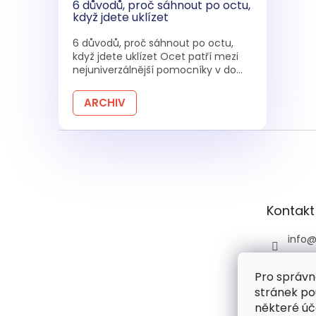
6 důvodů, proč sáhnout po octu,
když jdete uklízet
6 důvodů, proč sáhnout po octu,
když jdete uklízet Ocet patří mezi
nejuniverzálnější pomocníky v do...
ARCHIV
Z
á
p
a
t
Kontakt
í
info
+420 
Pro správn
+420 
stránek po
praco
6:00)
některé úč