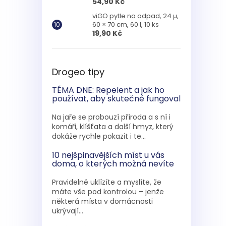
54,90 Kč
viGO pytle na odpad, 24 µ,
60 × 70 cm, 60 l, 10 ks
19,90 Kč
Drogeo tipy
TÉMA DNE: Repelent a jak ho
používat, aby skutečně fungoval
Na jaře se probouzí příroda a s ní i
komáři, klíšťata a další hmyz, který
dokáže rychle pokazit i te...
10 nejšpinavějších míst u vás
doma, o kterých možná nevíte
Pravidelně uklízíte a myslíte, že
máte vše pod kontrolou – jenže
některá místa v domácnosti
ukrývají...