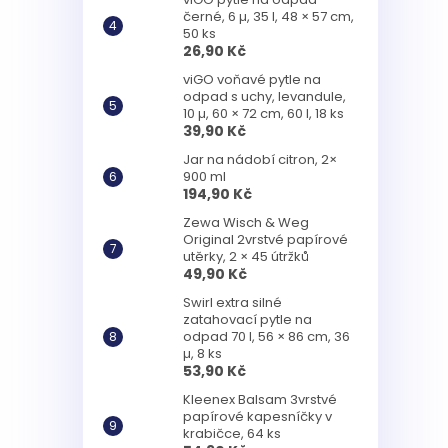
černé, 6 µ, 35 l, 48 × 57 cm,
50 ks
26,90 Kč
viGO voňavé pytle na
odpad s uchy, levandule,
10 µ, 60 × 72 cm, 60 l, 18 ks
39,90 Kč
Jar na nádobí citron, 2×
900 ml
194,90 Kč
Zewa Wisch & Weg
Original 2vrstvé papírové
utěrky, 2 × 45 útržků
49,90 Kč
Swirl extra silné
zatahovací pytle na
odpad 70 l, 56 × 86 cm, 36
µ, 8 ks
53,90 Kč
Kleenex Balsam 3vrstvé
papírové kapesníčky v
krabičce, 64 ks