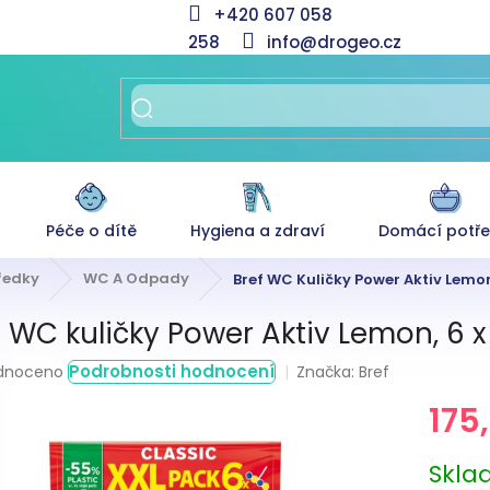
+420 607 058
258
info@drogeo.cz
Péče o dítě
Hygiena a zdraví
Domácí potř
tředky
WC A Odpady
Bref WC Kuličky Power Aktiv Lemon
f WC kuličky Power Aktiv Lemon, 6 x
rné
Podrobnosti hodnocení
Značka:
Bref
dnoceno
ení
175
tu
Měrná
Skl
cena: