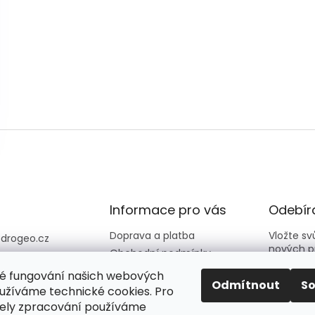
Informace pro vás
Odebíra
Doprava a platba
Vložte s
@
drogeo.cz
nových p
Obchodní podmínky
607 058 258
Kontakty
é fungování našich webových
607 058 258 (v
E-mail
Odmítnout
S
Hodnocení obchodu
užíváme technické cookies. Pro
vní dny 08:00-1
ely zpracování používáme