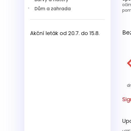
očim
Dům a zahrada
pom
Be
Akční leták od 20.7. do 15.8.
dr
Sig
Upo