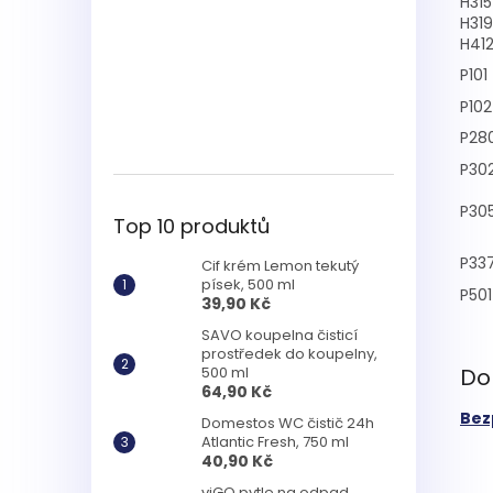
H315
H319
H41
P101
P102
P28
P30
P30
Top 10 produktů
P33
Cif krém Lemon tekutý
písek, 500 ml
P501
39,90 Kč
SAVO koupelna čisticí
prostředek do koupelny,
500 ml
Do
64,90 Kč
Bez
Domestos WC čistič 24h
Atlantic Fresh, 750 ml
40,90 Kč
viGO pytle na odpad