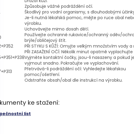
Dráždí kůži.
Způsobuje vážné podráždění očí.
2
Škodlivý pro vodní organismy, s dlouhodobými účinky
Je-li nutná lékařská pomoc, mějte po ruce obal nebo
výrobku.
Uchovávejte mimo dosah dětí.
Používejte ochranné rukavice/ochranný oděv/ochr
0
brýle/obličejový štít.
2+P352
PŘI STYKU S KŮŽÍ: Omyjte velkým množstvím vody a
PŘI ZASAŽENÍ OČÍ: Několik minut opatrně vyplachujte
5+P351+P338
Vyjměte kontaktní čočky, jsou-li nasazeny a pokud je
vyjmout snadno. Pokračujte ve vyplachování.
Přetrvává-li podráždění očí: Vyhledejte lékařskou
7+P313
pomoc/ošetření.
Odstraňte obsah/obal dle instrukcí na výrobku.
kumenty ke stažení:
pečnostní list