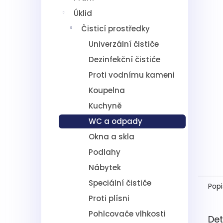
5
í
hvězdič
Úklid
p
a
Čisticí prostředky
n
Univerzální čističe
e
l
Dezinfekční čističe
Proti vodnímu kameni
Koupelna
Kuchyně
WC a odpady
Okna a skla
Podlahy
Nábytek
Speciální čističe
Popi
Proti plísni
Pohlcovače vlhkosti
Det