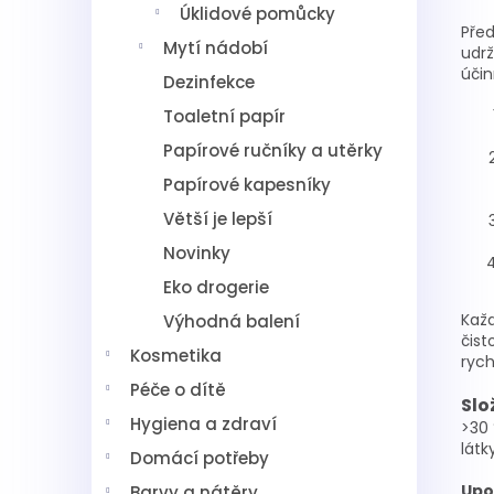
Úklidové pomůcky
Před
Mytí nádobí
udrž
účin
Dezinfekce
Toaletní papír
Papírové ručníky a utěrky
Papírové kapesníky
Větší je lepší
Novinky
Eko drogerie
Každ
Výhodná balení
čist
Kosmetika
rych
Péče o dítě
Slo
Hygiena a zdraví
>30 
látk
Domácí potřeby
Upo
Barvy a nátěry