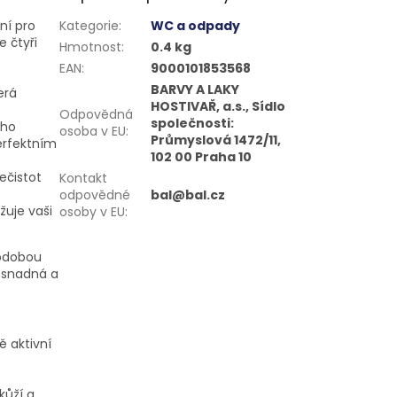
ní pro
Kategorie
:
WC a odpady
e čtyři
Hmotnost
:
0.4 kg
EAN
:
9000101853568
BARVY A LAKY
erá
HOSTIVAŘ, a.s., Sídlo
Odpovědná
společnosti:
ího
osoba v EU
:
Průmyslová 1472/11,
perfektním
102 00 Praha 10
ečistot
Kontakt
odpovědné
bal@bal.cz
žuje vaši
osoby v EU
:
hodobou
e snadná a
ě aktivní
kůží a