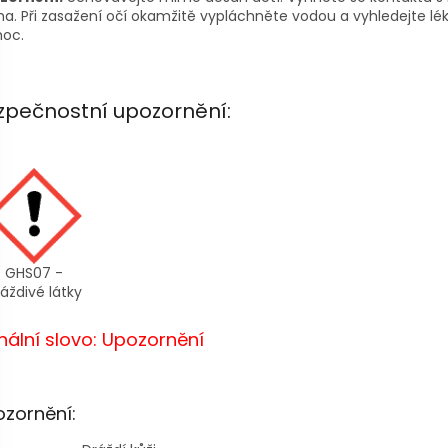
a. Při zasažení očí okamžitě vypláchněte vodou a vyhledejte lé
oc.
zpečnostní upozornění:
GHS07 -
áždivé látky
nální slovo: Upozornění
zornění: