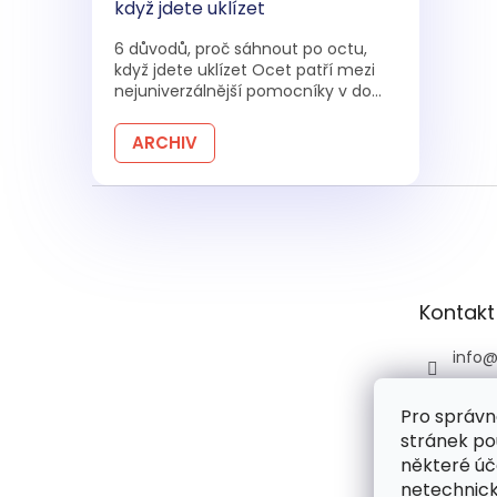
když jdete uklízet
6 důvodů, proč sáhnout po octu,
když jdete uklízet Ocet patří mezi
nejuniverzálnější pomocníky v do...
ARCHIV
Z
á
p
a
t
Kontakt
í
info
+420 
Pro správn
+420 
stránek po
praco
6:00)
některé úč
netechnick
drog