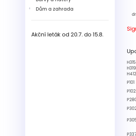
Dům a zahrada
dr
Sig
Akční leták od 20.7. do 15.8.
Upo
H315
H319
H41
P101
P102
P28
P30
P30
P33