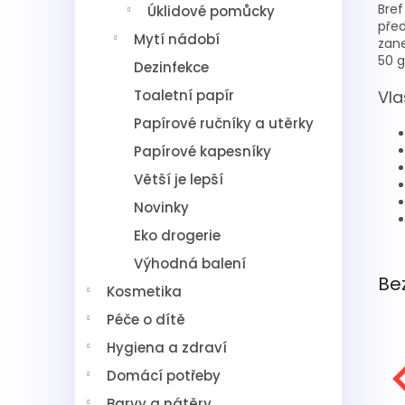
Bref
Úklidové pomůcky
před
Mytí nádobí
zane
50 g
Dezinfekce
Toaletní papír
Vla
Papírové ručníky a utěrky
Papírové kapesníky
Větší je lepší
Novinky
Eko drogerie
Výhodná balení
Be
Kosmetika
Péče o dítě
Hygiena a zdraví
Domácí potřeby
Barvy a nátěry