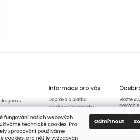
Informace pro vás
Odebíra
Doprava a platba
Vložte s
@
drogeo.cz
nových p
Obchodní podmínky
607 058 258
Kontakty
é fungování našich webových
607 058 258 (v
E-mail
Odmítnout
S
Hodnocení obchodu
užíváme technické cookies. Pro
vní dny 08:00-1
ely zpracování používáme
é cookies, pro něž je vyžadován
Vložení
eocz