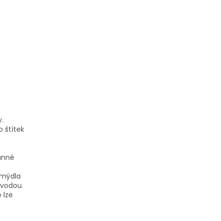
.
 štítek
anné
 mýdla
 vodou.
 lze