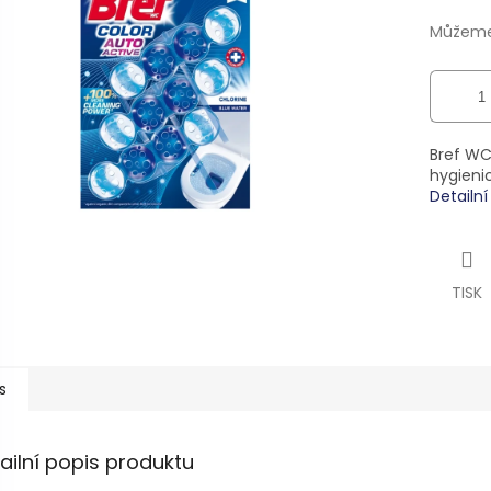
ek.
Můžeme 
Bref WC
hygieni
Detailn
TISK
s
ailní popis produktu