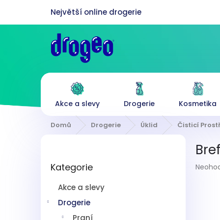
Přejít
na
obsah
Akce a slevy
Drogerie
Kosmetika
Domů
Drogerie
Úklid
Čisticí Pros
P
Bre
o
Přeskočit
s
Průmě
Kategorie
kategorie
Neoho
t
hodnoc
r
produk
Akce a slevy
a
je
n
Drogerie
0,0
z
n
Praní