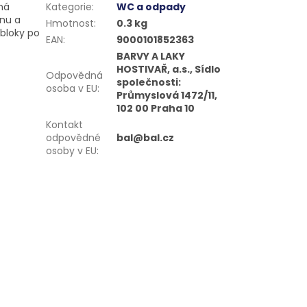
há
Kategorie
:
WC a odpady
ěnu a
Hmotnost
:
0.3 kg
 bloky po
EAN
:
9000101852363
BARVY A LAKY
HOSTIVAŘ, a.s., Sídlo
Odpovědná
společnosti:
osoba v EU
:
Průmyslová 1472/11,
102 00 Praha 10
Kontakt
odpovědné
bal@bal.cz
osoby v EU
: