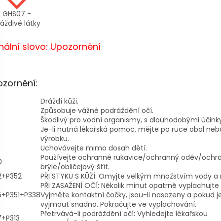
GHS07 -
áždivé látky
nální slovo: Upozornění
zornění:
Dráždí kůži.
Způsobuje vážné podráždění očí.
2
Škodlivý pro vodní organismy, s dlouhodobými účinky
Je-li nutná lékařská pomoc, mějte po ruce obal nebo
výrobku.
Uchovávejte mimo dosah dětí.
Používejte ochranné rukavice/ochranný oděv/ochr
0
brýle/obličejový štít.
2+P352
PŘI STYKU S KŮŽÍ: Omyjte velkým množstvím vody a
PŘI ZASAŽENÍ OČÍ: Několik minut opatrně vyplachujte
5+P351+P338
Vyjměte kontaktní čočky, jsou-li nasazeny a pokud je
vyjmout snadno. Pokračujte ve vyplachování.
Přetrvává-li podráždění očí: Vyhledejte lékařskou
7+P313