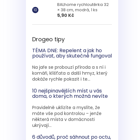
BALhome rychloutěrka 32
× 38 cm, modrá, 1 ks
5,90 Kč
Drogeo tipy
TÉMA DNE: Repelent a jak ho
používat, aby skutečně fungoval
Na jaře se probouzí příroda a s ní i
komáři, klíšťata a další hmyz, který
dokáže rychle pokazit i te...
10 nejšpinavějších míst u vás
doma, o kterých možná nevíte
Pravidelně uklízíte a myslíte, že
máte vše pod kontrolou – jenže
některá místa v domácnosti
ukrývají...
6 důvodů, proč sáhnout po octu,