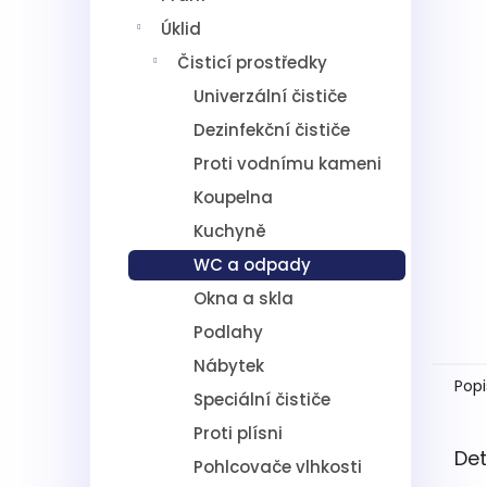
5
í
hvězdič
Úklid
p
a
Čisticí prostředky
n
Univerzální čističe
e
l
Dezinfekční čističe
Proti vodnímu kameni
Koupelna
Kuchyně
WC a odpady
Okna a skla
Podlahy
Nábytek
Popi
Speciální čističe
Proti plísni
Det
Pohlcovače vlhkosti