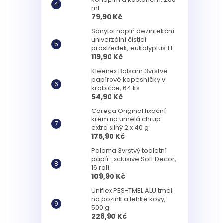
ml
79,90 Kč
Sanytol náplň dezinfekční
univerzální čisticí
prostředek, eukalyptus 1 l
119,90 Kč
Kleenex Balsam 3vrstvé
papírové kapesníčky v
krabičce, 64 ks
54,90 Kč
Corega Original fixační
krém na umělá chrup
extra silný 2 x 40 g
175,90 Kč
Paloma 3vrstvý toaletní
papír Exclusive Soft Decor,
16 rolí
109,90 Kč
Uniflex PES-TMEL ALU tmel
na pozink a lehké kovy,
500 g
228,90 Kč