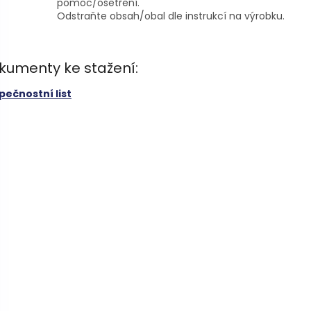
pomoc/ošetření.
Odstraňte obsah/obal dle instrukcí na výrobku.
kumenty ke stažení:
pečnostní list