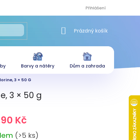
Přihlášení
NÁKUPNÍ KOŠÍK
Prázdný košík
eby
Barvy a nátěry
Dům a zahrada
orine, 3 × 50 G
e, 3 × 50 g
,90 Kč
adem
(>5 ks)