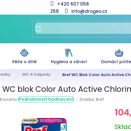
+420 607 058
258
info@drogeo.cz
Péče o dítě
Hygiena a zdraví
Domácí potř
tředky
WC A Odpady
Bref WC Blok Color Auto Active Chl
f WC blok Color Auto Active Chlorin
rné
Podrobnosti hodnocení
Značka:
Bref
dnoceno
ení
104
tu
Měrná
Skl
cena: