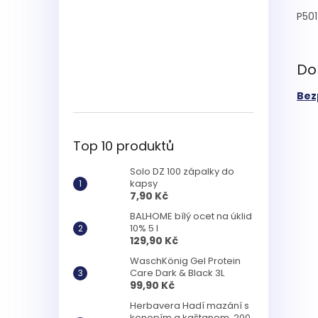
P501
Do
Bez
Top 10 produktů
Solo DZ 100 zápalky do
kapsy
7,90 Kč
BALHOME bílý ocet na úklid
10% 5 l
129,90 Kč
WaschKönig Gel Protein
Care Dark & Black 3L
99,90 Kč
Herbavera Hadí mazání s
konopím a kaštanem, 200