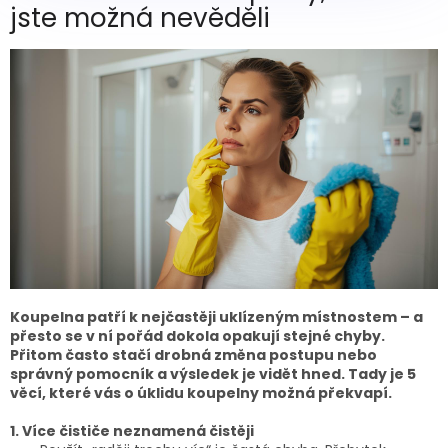
jste možná nevěděli
Koupelna patří k nejčastěji uklízeným místnostem – a
přesto se v ní pořád dokola opakují stejné chyby.
Přitom často stačí drobná změna postupu nebo
správný pomocník a výsledek je vidět hned. Tady je 5
věcí, které vás o úklidu koupelny možná překvapí.
1. Více čističe neznamená čistěji