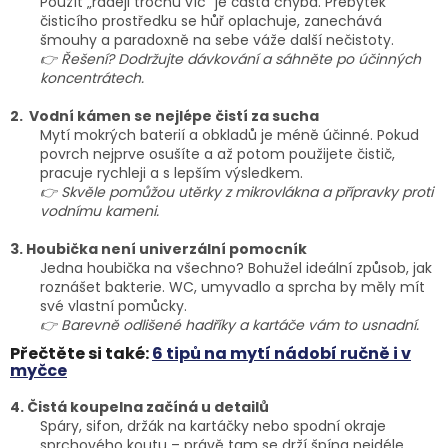
Použít „raději trochu víc“ je častá chyba. Přebytek
čisticího prostředku se hůř oplachuje, zanechává
šmouhy a paradoxně na sebe váže další nečistoty.
👉 Řešení? Dodržujte dávkování a sáhněte po účinných
koncentrátech.
2. Vodní kámen se nejlépe čistí za sucha
Mytí mokrých baterií a obkladů je méně účinné. Pokud
povrch nejprve osušíte a až potom použijete čistič,
pracuje rychleji a s lepším výsledkem.
👉 Skvěle pomůžou utěrky z mikrovlákna a přípravky proti
vodnímu kameni.
3. Houbička není univerzální pomocník
Jedna houbička na všechno? Bohužel ideální způsob, jak
roznášet bakterie. WC, umyvadlo a sprcha by měly mít
své vlastní pomůcky.
👉 Barevně odlišené hadříky a kartáče vám to usnadní.
Přečtěte si také:
6 tipů na mytí nádobí ručně i v
myčce
4. Čistá koupelna začíná u detailů
Spáry, sifon, držák na kartáčky nebo spodní okraje
sprchového koutu – právě tam se drží špína nejdéle.