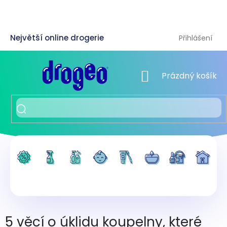
Přejít
na
obsah
Přihlášení
NÁKUPNÍ KOŠÍK
Prázdný košík
5 věcí o úklidu koupelny, které