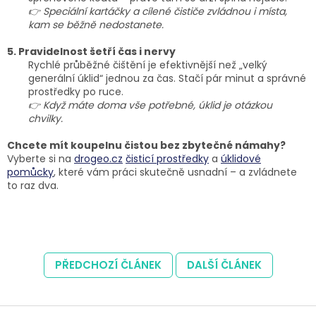
👉 Speciální kartáčky a cílené čističe zvládnou i místa,
kam se běžně nedostanete.
5. Pravidelnost šetří čas i nervy
Rychlé průběžné čištění je efektivnější než „velký
generální úklid“ jednou za čas. Stačí pár minut a správné
prostředky po ruce.
👉 Když máte doma vše potřebné, úklid je otázkou
chvilky.
Chcete mít koupelnu čistou bez zbytečné námahy?
Vyberte si na
drogeo.cz
čisticí prostředky
a
úklidové
pomůcky
, které vám práci skutečně usnadní – a zvládnete
to raz dva.
PŘEDCHOZÍ ČLÁNEK
DALŠÍ ČLÁNEK
Z