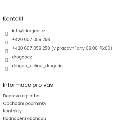
á
p
a
Kontakt
t
í
info
@
drogeo.cz
+420 607 058 258
+420 607 058 258 (v pracovní dny 08:00-16:00)
drogeocz
drogeo_online_drogerie
Informace pro vás
Doprava a platba
Obchodní podmínky
Kontakty
Hodnocení obchodu