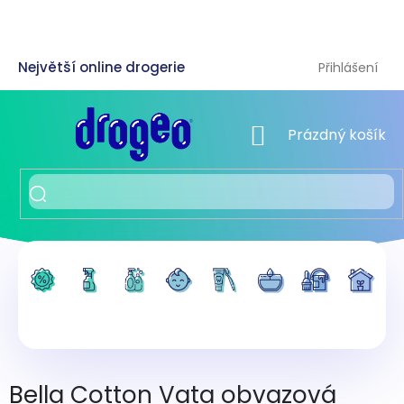
Přejít
na
obsah
Přihlášení
NÁKUPNÍ KOŠÍK
Prázdný košík
Bella Cotton Vata obvazová