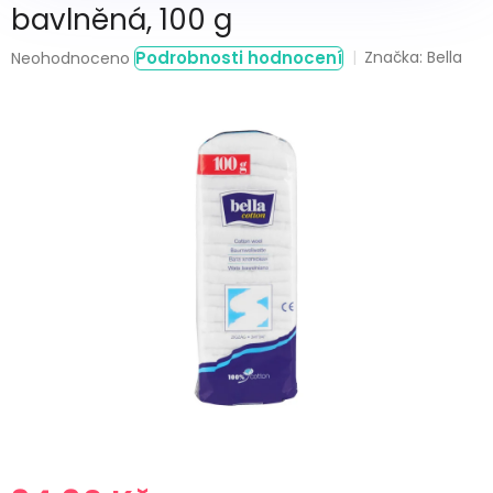
bavlněná, 100 g
Průměrné
Podrobnosti hodnocení
Značka:
Bella
Neohodnoceno
hodnocení
produktu
je
0,0
z
5
hvězdiček.