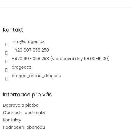
Z
á
p
a
Kontakt
t
í
info
@
drogeo.cz
+420 607 058 258
+420 607 058 258 (v pracovní dny 08:00-16:00)
drogeocz
drogeo_online_drogerie
Informace pro vás
Doprava a platba
Obchodní podmínky
Kontakty
Hodnocení obchodu