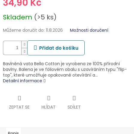
34,90 Kč
Měrná
Skladem
(>5 ks)
cena:
Můžeme doručit do:
11.8.2026
Možnosti doručení
Přidat do košíku
Bavlněná vata Bella Cotton je vyrobena ze 100% přírodní
bavlny. Balena je ve fóliovém obalu s uzavíráním typu "flip-
top", které umožňuje opakované otevírání a…
Detailní informace
ZEPTAT SE
HLÍDAT
SDÍLET
Popis