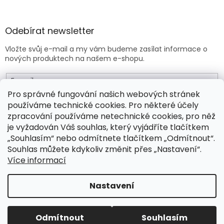
Odebírat newsletter
Vložte svůj e-mail a my vám budeme zasílat informace o
nových produktech na našem e-shopu.
E-mail
Pro správné fungování našich webových stránek
používáme technické cookies. Pro některé účely
Vložením e-mailu souhlasíte s
obchodními podmínkami
.
zpracování používáme netechnické cookies, pro něž
je vyžadován Váš souhlas, který vyjádříte tlačítkem
PŘIHLÁSIT SE
„Souhlasím“ nebo odmítnete tlačítkem „Odmítnout“.
Souhlas můžete kdykoliv změnit přes „Nastavení“.
Více informací
Vytvořil Shoptet Premium
Nastavení
Copyright 2026
Drogeo.cz
. Všechna práva vyhrazena.
Odmítnout
Souhlasím
Upravit nastavení cookies