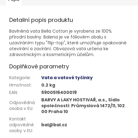
Detailní popis produktu
Bavlněná vata Bella Cotton je vyrobena ze 100%
přírodní bavlny. Balena je ve fóliovém obalu s
uzavíráním typu "flip-top", které umožňuje opakované
otevírání a zavírání. Obvazová vata určena ke
zdravotnickým a kosmetickým účelům.
Doplňkové parametry
Kategorie
:
Vata a vatové tyčinky
Hmotnost
:
0.2 kg
EAN
:
5900516400019
BARVY A LAKY HOSTIVAŘ, a.s., Sídlo
Odpovědná
společnosti: Průmyslová 1472/11, 102
osoba v EU
:
00 Praha 10
Kontakt
odpovědné
bal@bal.cz
osoby v EU
: